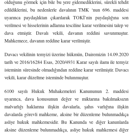
olduğunu görmek için bile bu yere gidemediklerini, sürekli tehdit
edildiklerini, bu nedenlerle davalının TMK ‘nun 696. maddesi
uyarınca paydaşlıktan çıkarılarak TOKİ’nin paydaşlığına son
verilmesi ve hisselerinin adlarına tesciline karar verilmesini talep ve
dava etmiştir. Davalı vekili, davanın reddini savunmuştur.
Mahkemece, davanın reddine karar verilmiştir.
Davacı vekilinin temyizi üzerine hükmün, Dairemizin 14.09.2020
tarih ve 2016/16284 Esas, 2020/4931 Karar sayılı ilamı ile temyiz
isteminin süresinde olmadığından reddine karar verilmiştir. Davacı
vekili, karar düzeltme isteminde bulunmuştur.
6100 sayılı Hukuk Muhakemeleri Kanununun 2. maddesi
uyarınca, dava konusunun değer ve miktarına bakılmaksızın
malvarlığı haklarına ilişkin davalarla, şahıs varlığına ilişkin
davalarda görevli mahkeme, aksine bir düzenleme bulunmadıkça
asliye hukuk mahkemesidir. Bu Kanunda ve diğer kanunlarda
aksine düzenleme bulunmadıkça, asliye hukuk mahkemesi diğer