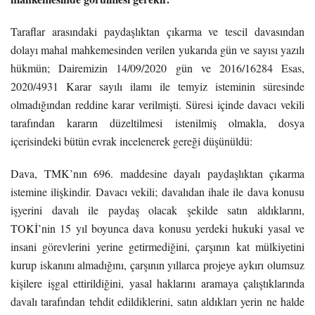
Taraflar arasındaki paydaşlıktan çıkarma ve tescil davasından
dolayı mahal mahkemesinden verilen yukarıda gün ve sayısı yazılı
hükmün; Dairemizin 14/09/2020 gün ve 2016/16284 Esas,
2020/4931 Karar sayılı ilamı ile temyiz isteminin süresinde
olmadığından reddine karar verilmişti. Süresi içinde davacı vekili
tarafından kararın düzeltilmesi istenilmiş olmakla, dosya
içerisindeki bütün evrak incelenerek gereği düşünüldü:
Dava, TMK’nın 696. maddesine dayalı paydaşlıktan çıkarma
istemine ilişkindir. Davacı vekili; davalıdan ihale ile dava konusu
işyerini davalı ile paydaş olacak şekilde satın aldıklarını,
TOKİ’nin 15 yıl boyunca dava konusu yerdeki hukuki yasal ve
insani görevlerini yerine getirmediğini, çarşının kat mülkiyetini
kurup iskanını almadığını, çarşının yıllarca projeye aykırı olumsuz
kişilere işgal ettirildiğini, yasal haklarını aramaya çalıştıklarında
davalı tarafından tehdit edildiklerini, satın aldıkları yerin ne halde