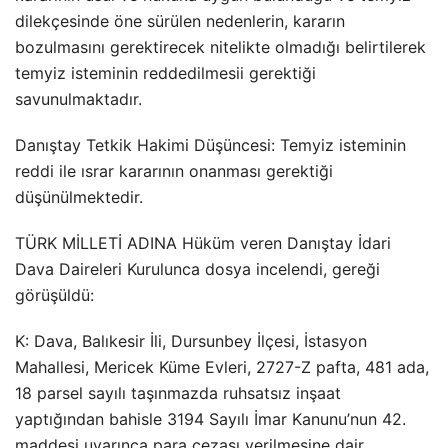
dilekçesinde öne sürülen nedenlerin, kararın
bozulmasını gerektirecek nitelikte olmadığı belirtilerek
temyiz isteminin reddedilmesii gerektiği
savunulmaktadır.
Danıştay Tetkik Hakimi Düşüncesi: Temyiz isteminin
reddi ile ısrar kararının onanması gerektiği
düşünülmektedir.
TÜRK MİLLETİ ADINA Hüküm veren Danıştay İdari
Dava Daireleri Kurulunca dosya incelendi, gereği
görüşüldü:
K: Dava, Balıkesir İli, Dursunbey İlçesi, İstasyon
Mahallesi, Mericek Küme Evleri, 2727-Z pafta, 481 ada,
18 parsel sayılı taşınmazda ruhsatsız inşaat
yaptığından bahisle 3194 Sayılı İmar Kanunu’nun 42.
maddesi uyarınca para cezası verilmesine dair