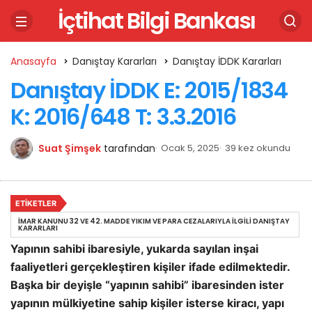
İçtihat Bilgi Bankası
Anasayfa
Danıştay Kararları
Danıştay İDDK Kararları
Danıştay İDDK E: 2015/1834
K: 2016/648 T: 3.3.2016
Suat Şimşek
tarafından
Ocak 5, 2025
39 kez okundu
ETIKETLER
İMAR KANUNU 32 VE 42. MADDE YIKIM VE PARA CEZALARIYLA İLGILI DANIŞTAY
KARARLARI
Yapının sahibi ibaresiyle, yukarda sayılan inşai
faaliyetleri gerçekleştiren kişiler ifade edilmektedir.
Başka bir deyişle “yapının sahibi” ibaresinden ister
yapının mülkiyetine sahip kişiler isterse kiracı, yapı