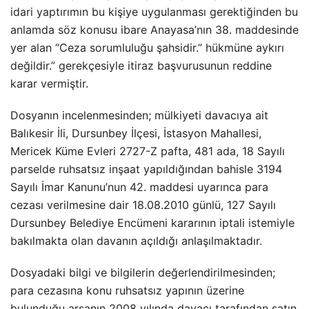
idari yaptırımın bu kişiye uygulanması gerektiğinden bu
anlamda söz konusu ibare Anayasa’nın 38. maddesinde
yer alan “Ceza sorumluluğu şahsidir.” hükmüne aykırı
değildir.” gerekçesiyle itiraz başvurusunun reddine
karar vermiştir.
Dosyanın incelenmesinden; mülkiyeti davacıya ait
Balıkesir İli, Dursunbey İlçesi, İstasyon Mahallesi,
Mericek Küme Evleri 2727-Z pafta, 481 ada, 18 Sayılı
parselde ruhsatsız inşaat yapıldığından bahisle 3194
Sayılı İmar Kanunu’nun 42. maddesi uyarınca para
cezası verilmesine dair 18.08.2010 günlü, 127 Sayılı
Dursunbey Belediye Encümeni kararının iptali istemiyle
bakılmakta olan davanın açıldığı anlaşılmaktadır.
Dosyadaki bilgi ve bilgilerin değerlendirilmesinden;
para cezasına konu ruhsatsız yapının üzerine
bulunduğu arsanın 2008 yılında davacı tarafından satın