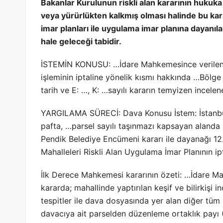
Bakanlar Kurulunun riskli alan kararının hukuka 
veya yürürlükten kalkmış olması halinde bu ka
imar planları ile uygulama imar planına dayanıl
hale geleceği tabidir.
İSTEMİN KONUSU: …İdare Mahkemesince verilen …t
işleminin iptaline yönelik kısmı hakkında …Bölg
tarih ve E: …, K: …sayılı kararın temyizen incele
YARGILAMA SÜRECİ: Dava Konusu İstem: İstanbul i
pafta, …parsel sayılı taşınmazı kapsayan alanda 
Pendik Belediye Encümeni kararı ile dayanağı 12
Mahalleleri Riskli Alan Uygulama İmar Planının ipta
İlk Derece Mahkemesi kararının özeti: …İdare Ma
kararda; mahallinde yaptırılan keşif ve bilirkişi 
tespitler ile dava dosyasında yer alan diğer tüm b
davacıya ait parselden düzenleme ortaklık payı 