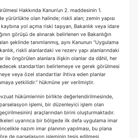
türülmesi Hakkında Kanun’un 2. maddesinin 1.
e yürürlükte olan halinde; riskli alan; zemin yapısı
kaybına yol açma riski taşıyan, Bakanlık veya idare
ının görüşü de alınarak belirlenen ve Bakanlığın
an alan şeklinde tanımlanmış, aynı Kanunun “Uygulama
kanlık, riskli alanlardaki ve rezerv yapı alanlarındaki
ile öngörülen alanlara ilişkin olanlar da dâhil, her
l edecek standartları belirlemeye ve gerek görülmesi
tmeye veya özel standartlar ihtiva eden planlar
aya yetkilidir.” hükmüne yer verilmiştir.
at hükümlerinin birlikte değerlendirilmesinde,
arselasyon işlemi, bir düzenleyici işlem olan
çirilmesinin) araçlarından birini oluşturmaktadır.
i ilkeleri uyarınca bir bölgede ilk defa uygulama imar
ncelikle nazım imar planının yapılması, bu plana
re de parselasyon işleminin tesis edilmesi