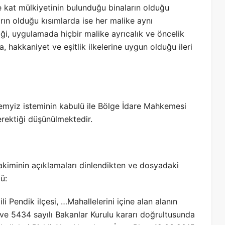
ve kat mülkiyetinin bulunduğu binaların olduğu
arın olduğu kısımlarda ise her malike aynı
diği, uygulamada hiçbir malike ayrıcalık ve öncelik
 hakkaniyet ve eşitlik ilkelerine uygun olduğu ileri
iz isteminin kabulü ile Bölge İdare Mahkemesi
erektiği düşünülmektedir.
akiminin açıklamaları dinlendikten ve dosyadaki
ü:
endik ilçesi, …Mahallelerini içine alan alanın
ih ve 5434 sayılı Bakanlar Kurulu kararı doğrultusunda