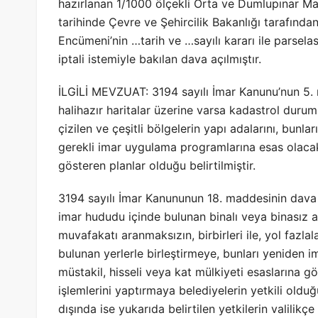
hazırlanan 1/1000 ölçekli Orta ve Dumlupınar Mah
tarihinde Çevre ve Şehircilik Bakanlığı tarafınd
Encümeni’nin …tarih ve …sayılı kararı ile parsela
iptali istemiyle bakılan dava açılmıştır.
İLGİLİ MEVZUAT: 3194 sayılı İmar Kanunu’nun 5. 
halihazır haritalar üzerine varsa kadastrol duru
çizilen ve çeşitli bölgelerin yapı adalarını, bunl
gerekli imar uygulama programlarına esas olacak u
gösteren planlar olduğu belirtilmiştir.
3194 sayılı İmar Kanununun 18. maddesinin dava 
imar hududu içinde bulunan binalı veya binasız ar
muvafakatı aranmaksızın, birbirleri ile, yol fazla
bulunan yerlerle birleştirmeye, bunları yeniden 
müstakil, hisseli veya kat mülkiyeti esaslarına g
işlemlerini yaptırmaya belediyelerin yetkili oldu
dışında ise yukarıda belirtilen yetkilerin valilikçe