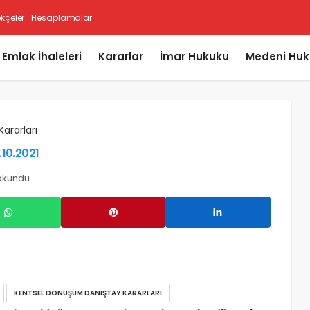
ekçeler
Hesaplamalar
i Emlak İhaleleri
Kararlar
İmar Hukuku
Medeni Huk
Kararları
.10.2021
 okundu
KENTSEL DÖNÜŞÜM DANIŞTAY KARARLARI