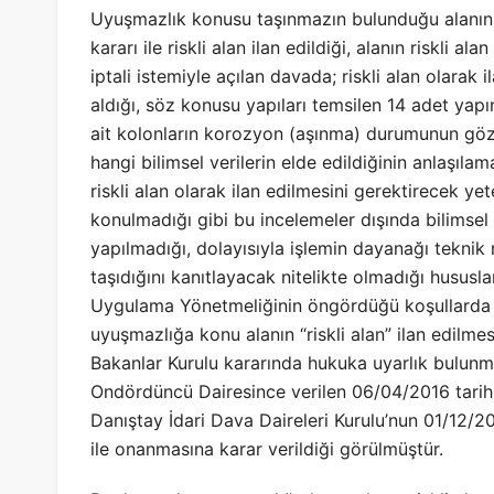
Uyuşmazlık konusu taşınmazın bulunduğu alanın 1
kararı ile riskli alan ilan edildiği, alanın riskli a
iptali istemiyle açılan davada; riskli alan olarak
aldığı, söz konusu yapıları temsilen 14 adet yapın
ait kolonların korozyon (aşınma) durumunun göz
hangi bilimsel verilerin elde edildiğinin anlaşıla
riskli alan olarak ilan edilmesini gerektirecek ye
konulmadığı gibi bu incelemeler dışında bilimsel 
yapılmadığı, dolayısıyla işlemin dayanağı teknik
taşıdığını kanıtlayacak nitelikte olmadığı hususl
Uygulama Yönetmeliğinin öngördüğü koşullarda d
uyuşmazlığa konu alanın “riskli alan” ilan edilme
Bakanlar Kurulu kararında hukuka uyarlık bulunm
Ondördüncü Dairesince verilen 06/04/2016 tarih 
Danıştay İdari Dava Daireleri Kurulu’nun 01/12/20
ile onanmasına karar verildiği görülmüştür.