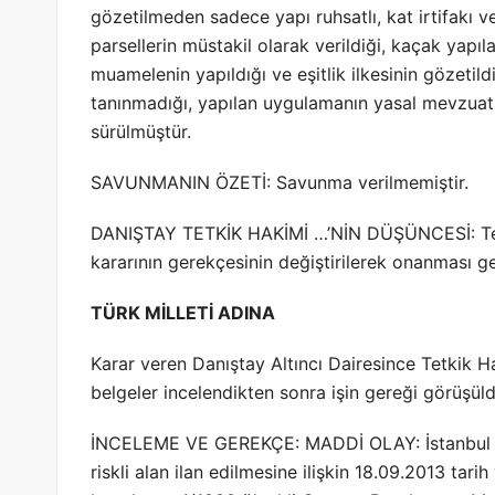
gözetilmeden sadece yapı ruhsatlı, kat irtifakı 
parsellerin müstakil olarak verildiği, kaçak yapıl
muamelenin yapıldığı ve eşitlik ilkesinin gözetil
tanınmadığı, yapılan uygulamanın yasal mevzuata,
sürülmüştür.
SAVUNMANIN ÖZETİ: Savunma verilmemiştir.
DANIŞTAY TETKİK HAKİMİ …’NİN DÜŞÜNCESİ: Temy
kararının gerekçesinin değiştirilerek onanması g
TÜRK MİLLETİ ADINA
Karar veren Danıştay Altıncı Dairesince Tetkik H
belgeler incelendikten sonra işin gereği görüşüld
İNCELEME VE GEREKÇE: MADDİ OLAY: İstanbul ili P
riskli alan ilan edilmesine ilişkin 18.09.2013 tar