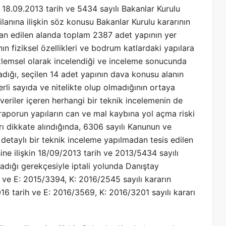
8.09.2013 tarih ve 5434 sayılı Bakanlar Kurulu
lan ilanına ilişkin söz konusu Bakanlar Kurulu kararının
 ilan edilen alanda toplam 2387 adet yapının yer
ın fiziksel özellikleri ve bodrum katlardaki yapılara
lemsel olarak incelendiği ve inceleme sonucunda
madığı, seçilen 14 adet yapının dava konusu alanın
terli sayıda ve nitelikte olup olmadığının ortaya
veriler içeren herhangi bir teknik incelemenin de
 raporun yapıların can ve mal kaybına yol açma riski
arı dikkate alındığında, 6306 sayılı Kanunun ve
etaylı bir teknik inceleme yapılmadan tesis edilen
sine ilişkin 18/09/2013 tarih ve 2013/5434 sayılı
adığı gerekçesiyle iptali yolunda Danıştay
ve E: 2015/3394, K: 2016/2545 sayılı kararın
16 tarih ve E: 2016/3569, K: 2016/3201 sayılı kararı