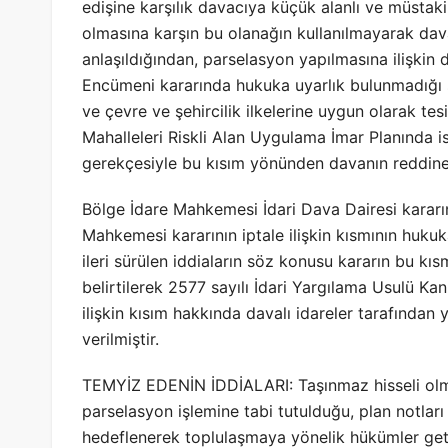
edişine karşılık davacıya küçük alanlı ve müstak
olmasına karşın bu olanağın kullanılmayarak davac
anlaşıldığından, parselasyon yapılmasına ilişkin
Encümeni kararında hukuka uyarlık bulunmadığı s
ve çevre ve şehircilik ilkelerine uygun olarak tes
Mahalleleri Riskli Alan Uygulama İmar Planında i
gerekçesiyle bu kısım yönünden davanın reddine k
Bölge İdare Mahkemesi İdari Dava Dairesi kararın
Mahkemesi kararının iptale ilişkin kısmının huku
ileri sürülen iddiaların söz konusu kararın bu kıs
belirtilerek 2577 sayılı İdari Yargılama Usulü Ka
ilişkin kısım hakkında davalı idareler tarafından 
verilmiştir.
TEMYİZ EDENİN İDDİALARI: Taşınmaz hisseli olm
parselasyon işlemine tabi tutulduğu, plan notları
hedeflenerek toplulaşmaya yönelik hükümler geti