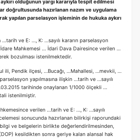
aykırı olduğunun yargı kararıyla tespit edilmesi
rar doğrultusunda hazırlanan nazım ve uygulama
arak yapılan parselasyon işleminin de hukuka aykırı
arih ve E: …, K: …sayılı kararın parselasyon
e İdare Mahkemesi … İdari Dava Dairesince verilen …
nerek bozulması istenilmektedir.
li, Pendik ilçesi, …Bucağı, …Mahallesi, …mevkii, …
parselasyon yapılmasına ilişkin …tarih ve …sayılı
.03.2015 tarihinde onaylanan 1/1000 ölçekli …
li istenilmiştir.
hkemesince verilen …tarih ve E: …, K: …sayılı
incelemesi sonucunda hazırlanan bilirkişi raporundaki
ilgi ve belgelerin birlikte değerlendirilmesinden,
(DOP) kesildikten sonra geriye kalan alansal hak