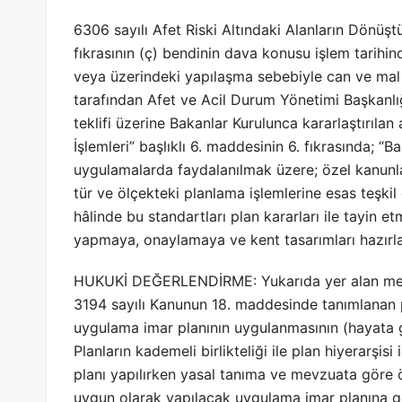
6306 sayılı Afet Riski Altındaki Alanların Dönüş
fıkrasının (ç) bendinin dava konusu işlem tarihind
veya üzerindeki yapılaşma sebebiyle can ve mal 
tarafından Afet ve Acil Durum Yönetimi Başkanlığ
teklifi üzerine Bakanlar Kurulunca kararlaştırıl
İşlemleri” başlıklı 6. maddesinin 6. fıkrasında; “Ba
uygulamalarda faydalanılmak üzere; özel kanunlar 
tür ve ölçekteki planlama işlemlerine esas teşki
hâlinde bu standartları plan kararları ile tayin e
yapmaya, onaylamaya ve kent tasarımları hazırlam
HUKUKİ DEĞERLENDİRME: Yukarıda yer alan mevzu
3194 sayılı Kanunun 18. maddesinde tanımlanan p
uygulama imar planının uygulanmasının (hayata ge
Planların kademeli birlikteliği ile plan hiyerarşis
planı yapılırken yasal tanıma ve mevzuata göre ö
uygun olarak yapılacak uygulama imar planına gö