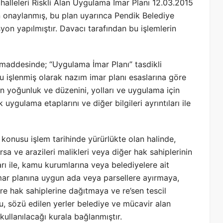
alleleri Riskli Alan Uygulama İmar Planı 12.03.2015
an onaylanmış, bu plan uyarınca Pendik Belediye
syon yapılmıştır. Davacı tarafından bu işlemlerin
maddesinde; “Uygulama İmar Planı” tasdikli
mu işlenmiş olarak nazım imar planı esaslarına göre
arın yoğunluk ve düzenini, yolları ve uygulama için
ygulama etaplarını ve diğer bilgileri ayrıntıları ile
konusu işlem tarihinde yürürlükte olan halinde,
sa ve arazileri malikleri veya diğer hak sahiplerinin
ları ile, kamu kurumlarına veya belediyelere ait
imar planına uygun ada veya parsellere ayırmaya,
öre hak sahiplerine dağıtmaya ve re’sen tescil
ğu, sözü edilen yerler belediye ve mücavir alan
 kullanılacağı kurala bağlanmıştır.