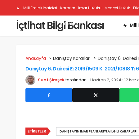
Milli Emlak İhaleleri
Kararlar
İmar Hukuku
Medeni Hukuk
Dil
İçtihat Bilgi Bankası
Kat Mülkiyeti
Mill
Anasayfa
Danıştay Kararları
Danıştay 6. Dairesi 
Danıştay 6. Dairesi E: 2019/1509 K: 2021/10818 T: 6
Suat Şimşek
tarafından
Haziran 2, 2024
12 kez
ETIKETLER
DANIŞTAYIN İMAR PLANLARIYLA İLGILI KARARLARI