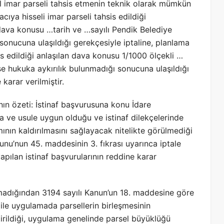
il imar parseli tahsis etmenin teknik olarak mümkün
ıya hisseli imar parseli tahsis edildiği
 dava konusu …tarih ve …sayılı Pendik Belediye
onucuna ulaşıldığı gerekçesiyle iptaline, planlama
is edildiği anlaşılan dava konusu 1/1000 ölçekli …
se hukuka aykırılık bulunmadığı sonucuna ulaşıldığı
arar verilmiştir.
ın özeti: İstinaf başvurusuna konu İdare
ka ve usule uygun olduğu ve istinaf dilekçelerinde
mının kaldırılmasını sağlayacak nitelikte görülmediği
nunu’nun 45. maddesinin 3. fıkrası uyarınca iptale
yapılan istinaf başvurularının reddine karar
adığından 3194 sayılı Kanun’un 18. maddesine göre
 ile uygulamada parsellerin birleşmesinin
rildiği, uygulama genelinde parsel büyüklüğü