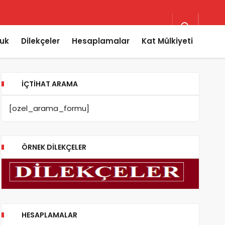
uk
Dilekçeler
Hesaplamalar
Kat Mülkiyeti
İÇTIHAT ARAMA
[ozel_arama_formu]
ÖRNEK DILEKÇELER
HESAPLAMALAR