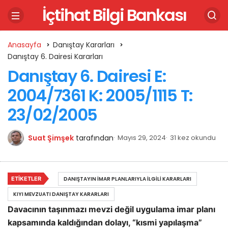
İçtihat Bilgi Bankası
Anasayfa
Danıştay Kararları
Danıştay 6. Dairesi Kararları
Danıştay 6. Dairesi E:
2004/7361 K: 2005/1115 T:
23/02/2005
Suat Şimşek
tarafından
Mayıs 29, 2024
31 kez okundu
ETIKETLER
DANIŞTAYIN İMAR PLANLARIYLA İLGILI KARARLARI
KIYI MEVZUATI DANIŞTAY KARARLARI
Davacının taşınmazı mevzi değil uygulama imar planı
kapsamında kaldığından dolayı, “kısmi yapılaşma”