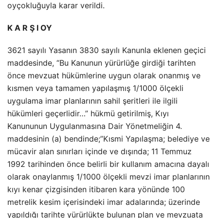
oyçokluğuyla karar verildi.
K A R Ş I OY
3621 sayılı Yasanın 3830 sayılı Kanunla eklenen geçici
maddesinde, “Bu Kanunun yürürlüğe girdiği tarihten
önce mevzuat hükümlerine uygun olarak onanmış ve
kısmen veya tamamen yapılaşmış 1/1000 ölçekli
uygulama imar planlarının sahil şeritleri ile ilgili
hükümleri geçerlidir…” hükmü getirilmiş, Kıyı
Kanununun Uygulanmasına Dair Yönetmeliğin 4.
maddesinin (a) bendinde;”Kısmi Yapılaşma; belediye ve
mücavir alan sınırları içinde ve dışında; 11 Temmuz
1992 tarihinden önce belirli bir kullanım amacına dayalı
olarak onaylanmış 1/1000 ölçekli mevzi imar planlarının
kıyı kenar çizgisinden itibaren kara yönünde 100
metrelik kesim içerisindeki imar adalarında; üzerinde
yapıldığı tarihte yürürlükte bulunan plan ve mevzuata