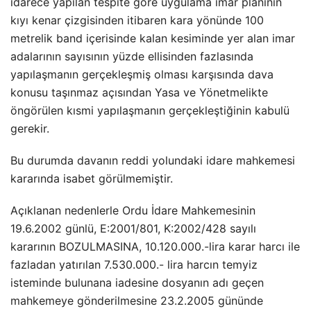
idarece yapılan tespite göre uygulama imar planının
kıyı kenar çizgisinden itibaren kara yönünde 100
metrelik band içerisinde kalan kesiminde yer alan imar
adalarının sayısının yüzde ellisinden fazlasında
yapılaşmanın gerçekleşmiş olması karşısında dava
konusu taşınmaz açısından Yasa ve Yönetmelikte
öngörülen kısmi yapılaşmanın gerçekleştiğinin kabulü
gerekir.
Bu durumda davanın reddi yolundaki idare mahkemesi
kararında isabet görülmemiştir.
Açıklanan nedenlerle Ordu İdare Mahkemesinin
19.6.2002 günlü, E:2001/801, K:2002/428 sayılı
kararının BOZULMASINA, 10.120.000.-lira karar harcı ile
fazladan yatırılan 7.530.000.- lira harcın temyiz
isteminde bulunana iadesine dosyanın adı geçen
mahkemeye gönderilmesine 23.2.2005 gününde