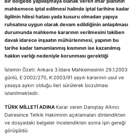
Bir bölgede yapılaşmaya olanak veren imar planının
mahkemece iptal edilmesi halinde iptal tarihine kadar
ilgilinin hilesi hatası yada kusuru olmadan yapıya
ruhsatına uygun olarak devam edildiğinin anlaşılması
durumunda mahkeme kararının verilmesini takiben
davalı idarece inşaatın mühürlenmesi, yapının bu
tarihe kadar tamamlanmış kısmının ise kazanılmış
hakkın varlığı nedeniyle korunması gerektiği
İstemin Özeti: Ankara 3.İdare Mahkemesinin 29.1.2003
günlü, E:2002/270, K:2003/91 sayılı kararının usul ve
yasaya aykırı olduğu ileri sürülerek bozulması
istenilmektedir.
TÜRK MİLLETİ ADINA
Karar veren Danıştay Altıncı
Dairesince Tetkik Hakiminin açıklamaları dinlendikten
ve dosyadaki belgeler incelendikten sonra işin gereği
görüşüldü: