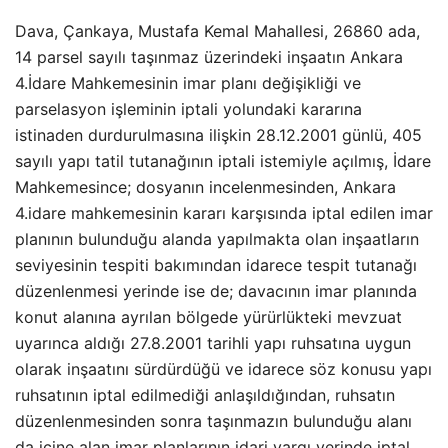
Dava, Çankaya, Mustafa Kemal Mahallesi, 26860 ada,
14 parsel sayılı taşınmaz üzerindeki inşaatın Ankara
4.İdare Mahkemesinin imar planı değişikliği ve
parselasyon işleminin iptali yolundaki kararına
istinaden durdurulmasına ilişkin 28.12.2001 günlü, 405
sayılı yapı tatil tutanağının iptali istemiyle açılmış, İdare
Mahkemesince; dosyanın incelenmesinden, Ankara
4.idare mahkemesinin kararı karşısında iptal edilen imar
planının bulunduğu alanda yapılmakta olan inşaatların
seviyesinin tespiti bakımından idarece tespit tutanağı
düzenlenmesi yerinde ise de; davacının imar planında
konut alanına ayrılan bölgede yürürlükteki mevzuat
uyarınca aldığı 27.8.2001 tarihli yapı ruhsatına uygun
olarak inşaatını sürdürdüğü ve idarece söz konusu yapı
ruhsatının iptal edilmediği anlaşıldığından, ruhsatın
düzenlenmesinden sonra taşınmazın bulunduğu alanı
da içine alan imar planlarının idari yargı yerinde iptal