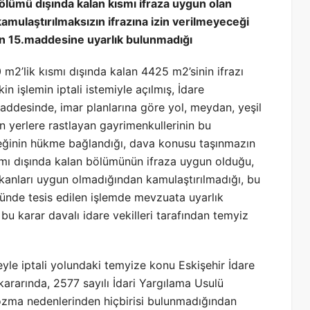
ölümü dışında kalan kısmı ifraza uygun olan
mulaştırılmaksızın ifrazına izin verilmeyeceği
ın 15.maddesine uyarlık bulunmadığı
m2’lik kısmı dışında kalan 4425 m2’sinin ifrazı
n işlemin iptali istemiyle açılmış, İdare
ddesinde, imar planlarına göre yol, meydan, yeşil
n yerlere rastlayan gayrimenkullerinin bu
eceğinin hükme bağlandığı, dava konusu taşınmazın
smı dışında kalan bölümünün ifraza uygun olduğu,
mkanları uygun olmadığından kamulaştırılmadığı, bu
nünde tesis edilen işlemde mevzuata uyarlık
 bu karar davalı idare vekilleri tarafından temyiz
le iptali yolundaki temyize konu Eskişehir İdare
ararında, 2577 sayılı İdari Yargılama Usulü
ozma nedenlerinden hiçbirisi bulunmadığından