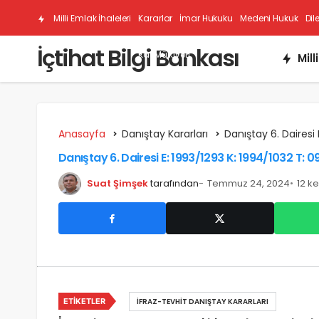
Milli Emlak İhaleleri
Kararlar
İmar Hukuku
Medeni Hukuk
Dil
İçtihat Bilgi Bankası
Kat Mülkiyeti
Mill
Anasayfa
Danıştay Kararları
Danıştay 6. Dairesi 
Danıştay 6. Dairesi E: 1993/1293 K: 1994/1032 T: 
Suat Şimşek
tarafından
Temmuz 24, 2024
12 k
ETIKETLER
İFRAZ-TEVHIT DANIŞTAY KARARLARI