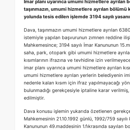
İmar planı uyarınca umumi hizmetlere ayrılan b
taşınmazın, umumi hizmetlere ayrılan bölümü ka
yolunda tesis edilen işlemde 3194 sayılı yasan
Dava, taşınmazın umumi hizmetlere ayrılan 6380 
istemiyle yapılan başvurunun zımnen reddine ilişki
Mahkemesince; 3194 sayılı İmar Kanununun 15.ma
saha, park, otopark gibi umumi hizmetlere ayrıla
kısımlarının ifrazına ve tevhidine izin verilmey
imar planı uyarınca umumi hizmetlere ayrılan kı
umumi hizmetlere ayrılan yerlerin belediyenin i
nedenle kalan kısım için ifraz yapılmayacağı yö
bulunmadığı gerekçesiyle iptaline karar verilmiş,
edilmiştir.
Dava konusu işlemin yukarıda özetlenen gerekçey
Mahkemesinin 21.10.1992 günlü, 1992/759 sayılı k
Kanununun 49.maddesinin 1.fıkrasında sayılan b