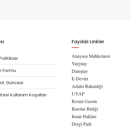
si
Faydalı Linkler
Anayasa Mahkemesi
 Politikası
Yargıtay
im Formu
Danıştay
E-Devlet
at Güncesi
Adalet Bakanlığı
UYAP
tesi Kullanım Koşulları
Resmi Gazete
Barolar Birliği
İnsan Hakları
Dergi Park