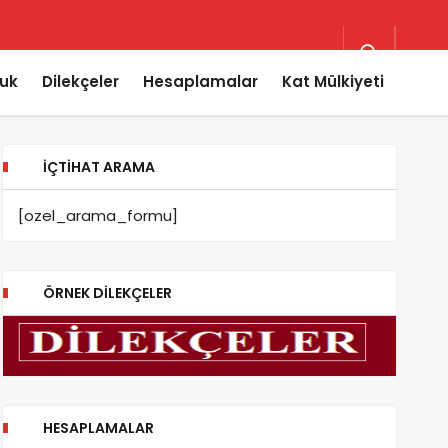
uk
Dilekçeler
Hesaplamalar
Kat Mülkiyeti
İÇTIHAT ARAMA
[ozel_arama_formu]
ÖRNEK DILEKÇELER
HESAPLAMALAR