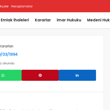
ekçeler
Hesaplamalar
i Emlak İhaleleri
Kararlar
İmar Hukuku
Medeni Huk
Kararları
09/03/1994
ez okundu