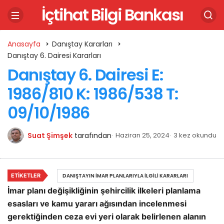
İçtihat Bilgi Bankası
Anasayfa
Danıştay Kararları
Danıştay 6. Dairesi Kararları
Danıştay 6. Dairesi E:
1986/810 K: 1986/538 T:
09/10/1986
Suat Şimşek
tarafından
Haziran 25, 2024
3 kez okundu
ETIKETLER
DANIŞTAYIN İMAR PLANLARIYLA İLGILI KARARLARI
İmar planı değişikliğinin şehircilik ilkeleri planlama
esasları ve kamu yararı ağısından incelenmesi
gerektiğinden ceza evi yeri olarak belirlenen alanın