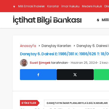
Milli Emlak İhaleleri
Kararlar
İmar Hukuku
Medeni Hukuk
Dil
İçtihat Bilgi Bankası
Kat Mülkiyeti
Mill
Anasayfa
Danıştay Kararları
Danıştay 6. Dairesi 
Danıştay 6. Dairesi E: 1986/381 K: 1986/626 T: 18/
Suat Şimşek
tarafından
Haziran 25, 2024
2 kez
ETIKETLER
DANIŞTAYIN İMAR PLANLARIYLA İLGILI KARARLARI