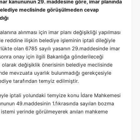
 imar kanununun 29. maddesine göre, imar planında
belediye meclisinde görüşülmeden cevap
dığı
lanına alınması için imar planı değişikliği yapılması
eddine ilişkin belediye işleminin iptali dileğiyle
rlükte olan 6785 sayılı yasanın 29.maddesinde imar
sonra onay için ilgili Bakanlığa gönderileceği
 olarak değişiklik önerisinin belediye meclisinde
nde mevzuata uyarlık bulunmadığı gerekçesiyle
ediye tarafından temyiz edilmiştir.
yle iptali yolundaki temyize konu İdare Mahkemesi
nununun 49.maddesinin 1.fıkrasında sayılan bozma
a istemi yerinde görülmeyerek anılan mahkeme