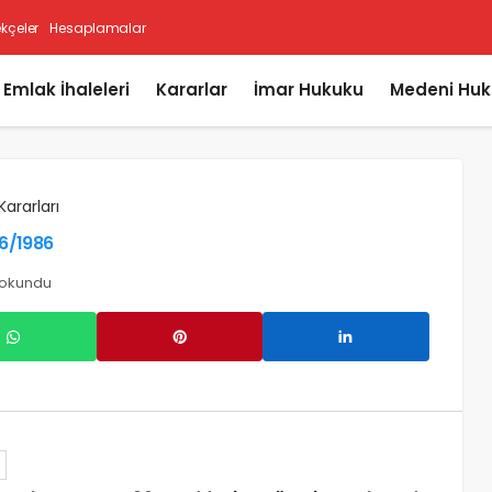
ekçeler
Hesaplamalar
i Emlak İhaleleri
Kararlar
İmar Hukuku
Medeni Huk
Kararları
06/1986
 okundu