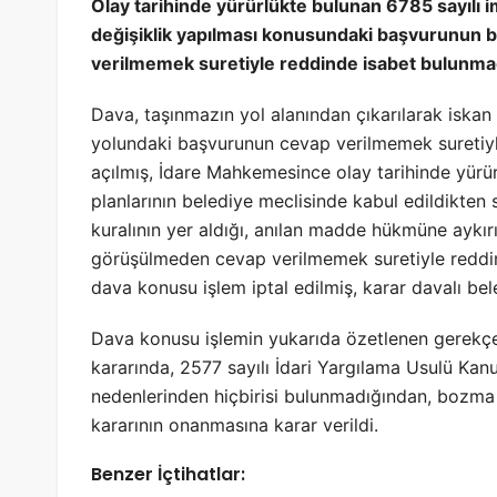
Olay tarihinde yürürlükte bulunan 6785 sayılı
değişiklik yapılması konusundaki başvurunun 
verilmemek suretiyle reddinde isabet bulunma
Dava, taşınmazın yol alanından çıkarılarak iskan a
yolundaki başvurunun cevap verilmemek suretiyle r
açılmış, İdare Mahkemesince olay tarihinde yürü
planlarının belediye meclisinde kabul edildikten 
kuralının yer aldığı, anılan madde hükmüne aykırı
görüşülmeden cevap verilmemek suretiyle reddi
dava konusu işlem iptal edilmiş, karar davalı bel
Dava konusu işlemin yukarıda özetlenen gerekçe
kararında, 2577 sayılı İdari Yargılama Usulü Ka
nedenlerinden hiçbirisi bulunmadığından, bozm
kararının onanmasına karar verildi.
Benzer İçtihatlar: