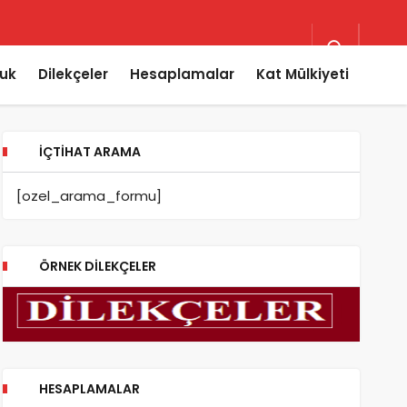
uk
Dilekçeler
Hesaplamalar
Kat Mülkiyeti
İÇTIHAT ARAMA
[ozel_arama_formu]
ÖRNEK DILEKÇELER
HESAPLAMALAR