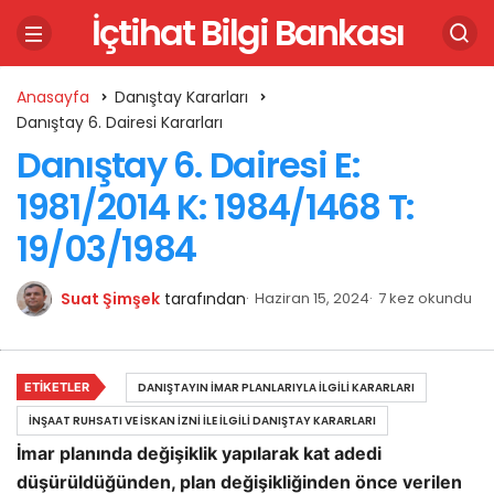
İçtihat Bilgi Bankası
Anasayfa
Danıştay Kararları
Danıştay 6. Dairesi Kararları
Danıştay 6. Dairesi E:
1981/2014 K: 1984/1468 T:
19/03/1984
Suat Şimşek
tarafından
Haziran 15, 2024
7 kez okundu
ETIKETLER
DANIŞTAYIN İMAR PLANLARIYLA İLGILI KARARLARI
İNŞAAT RUHSATI VE İSKAN İZNI ILE İLGILI DANIŞTAY KARARLARI
İmar planında değişiklik yapılarak kat adedi
düşürüldüğünden, plan değişikliğinden önce verilen