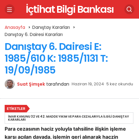
İçtihat Bilgi Bankası
Anasayfa
Danıştay Kararları
Danıştay 6. Dairesi Kararları
Danıştay 6. Dairesi E:
1985/610 K: 1985/1131 T:
19/09/1985
Suat Şimşek
tarafından
Haziran 19, 2024
5 kez okundu
ETIKETLER
İMAR KANUNU 32 VE 42. MADDE YIKIM VE PARA CEZALARIYLA İLGILI DANIŞTAY
KARARLARI
Para cezasının haciz yoluyla tahsiline ilişkin işleme
karşı açılan davada, işlemin geri alınarak haczin