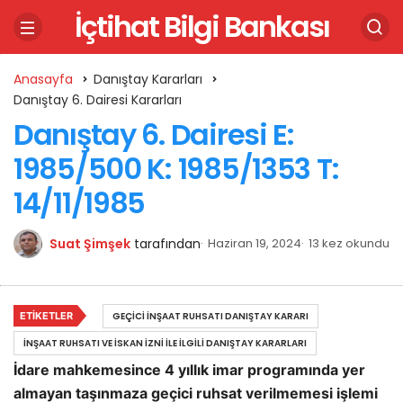
İçtihat Bilgi Bankası
Anasayfa
Danıştay Kararları
Danıştay 6. Dairesi Kararları
Danıştay 6. Dairesi E:
1985/500 K: 1985/1353 T:
14/11/1985
Suat Şimşek
tarafından
Haziran 19, 2024
13 kez okundu
ETIKETLER
GEÇICI İNŞAAT RUHSATI DANIŞTAY KARARI
İNŞAAT RUHSATI VE İSKAN İZNI ILE İLGILI DANIŞTAY KARARLARI
İdare mahkemesince 4 yıllık imar programında yer
almayan taşınmaza geçici ruhsat verilmemesi işlemi