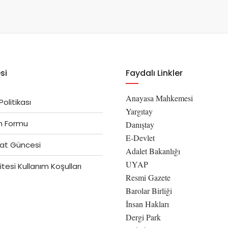
si
Faydalı Linkler
Anayasa Mahkemesi
 Politikası
Yargıtay
im Formu
Danıştay
E-Devlet
at Güncesi
Adalet Bakanlığı
UYAP
tesi Kullanım Koşulları
Resmi Gazete
Barolar Birliği
İnsan Hakları
Dergi Park