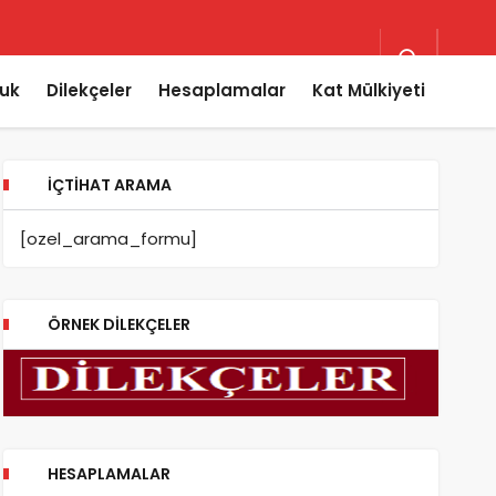
uk
Dilekçeler
Hesaplamalar
Kat Mülkiyeti
İÇTIHAT ARAMA
[ozel_arama_formu]
ÖRNEK DILEKÇELER
HESAPLAMALAR