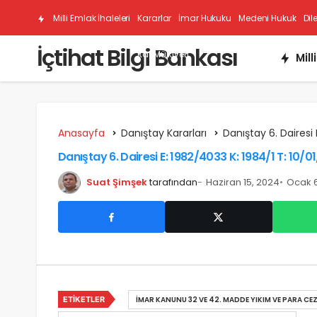
Milli Emlak İhaleleri
Kararlar
İmar Hukuku
Medeni Hukuk
Dil
İçtihat Bilgi Bankası
Kat Mülkiyeti
Mill
Anasayfa
Danıştay Kararları
Danıştay 6. Dairesi 
Danıştay 6. Dairesi E: 1982/4033 K: 1984/1 T: 10/0
Suat Şimşek
tarafından
Haziran 15, 2024
Ocak 6
ETIKETLER
İMAR KANUNU 32 VE 42. MADDE YIKIM VE PARA CEZ