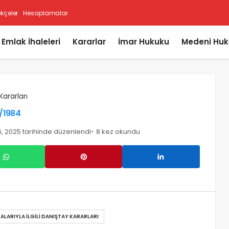
ekçeler
Hesaplamalar
i Emlak İhaleleri
Kararlar
İmar Hukuku
Medeni Huk
Kararları
1/1984
, 2025 tarihinde düzenlendi
8 kez okundu
ALARIYLA İLGILI DANIŞTAY KARARLARI