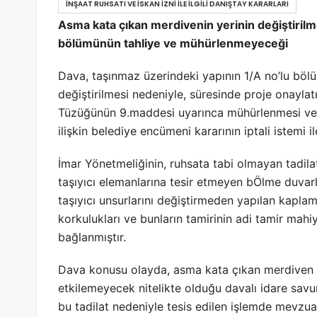
İNŞAAT RUHSATI VE İSKAN İZNI ILE İLGILI DANIŞTAY KARARLARI
Asma kata çıkan merdivenin yerinin değiştirilm
bölümünün tahliye ve mühürlenmeyeceği
Dava, taşınmaz üzerindeki yapının 1/A no’lu bö
değiştirilmesi nedeniyle, süresinde proje onayla
Tüzüğünün 9.maddesi uyarınca mühürlenmesi ve 6
ilişkin belediye encümeni kararının iptali istemi ile
İmar Yönetmeliğinin, ruhsata tabi olmayan tadila
taşıyıcı elemanlarına tesir etmeyen bÖlme duvarl
taşıyıcı unsurlarını değiştirmeden yapılan kaplam
korkulukları ve bunların tamirinin adi tamir mah
bağlanmıştır.
Dava konusu olayda, asma kata çıkan merdiven yer
etkilemeyecek nitelikte olduğu davalı idare savu
bu tadilat nedeniyle tesis edilen işlemde mevzua