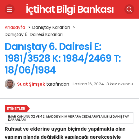
İçtihat Bilgi Bankası
Anasayfa
Danıştay Kararları
Danıştay 6. Dairesi Kararları
Danıştay 6. Dairesi E:
1981/3528 K: 1984/2469 T:
18/06/1984
Suat Şimşek
tarafından
Haziran 16, 2024
3 kez okundu
ETIKETLER
İMAR KANUNU 32 VE 42. MADDE YIKIM VE PARA CEZALARIYLA İLGILI DANIŞTAY
KARARLARI
Ruhsat ve eklerine uygun biçimde yapılmakta olan
yapının planda değişiklik yapılacağı gerekçesiyle