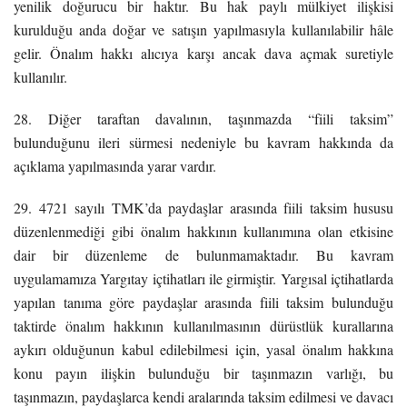
yenilik doğurucu bir haktır. Bu hak paylı mülkiyet ilişkisi
kurulduğu anda doğar ve satışın yapılmasıyla kullanılabilir hâle
gelir. Önalım hakkı alıcıya karşı ancak dava açmak suretiyle
kullanılır.
28. Diğer taraftan davalının, taşınmazda “fiili taksim”
bulunduğunu ileri sürmesi nedeniyle bu kavram hakkında da
açıklama yapılmasında yarar vardır.
29. 4721 sayılı TMK’da paydaşlar arasında fiili taksim hususu
düzenlenmediği gibi önalım hakkının kullanımına olan etkisine
dair bir düzenleme de bulunmamaktadır. Bu kavram
uygulamamıza Yargıtay içtihatları ile girmiştir. Yargısal içtihatlarda
yapılan tanıma göre paydaşlar arasında fiili taksim bulunduğu
taktirde önalım hakkının kullanılmasının dürüstlük kurallarına
aykırı olduğunun kabul edilebilmesi için, yasal önalım hakkına
konu payın ilişkin bulunduğu bir taşınmazın varlığı, bu
taşınmazın, paydaşlarca kendi aralarında taksim edilmesi ve davacı