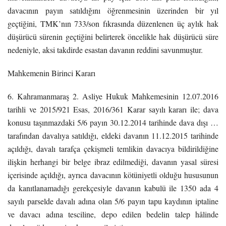
davacının payın satıldığını öğrenmesinin üzerinden bir yıl
geçtiğini, TMK’nın 733/son fıkrasında düzenlenen üç aylık hak
düşürücü sürenin geçtiğini belirterek öncelikle hak düşürücü süre
nedeniyle, aksi takdirde esastan davanın reddini savunmuştur.
Mahkemenin Birinci Kararı
6. Kahramanmaraş 2. Asliye Hukuk Mahkemesinin 12.07.2016
tarihli ve 2015/921 Esas, 2016/361 Karar sayılı kararı ile; dava
konusu taşınmazdaki 5/6 payın 30.12.2014 tarihinde dava dışı …
tarafından davalıya satıldığı, eldeki davanın 11.12.2015 tarihinde
açıldığı, davalı tarafça çekişmeli temlikin davacıya bildirildiğine
ilişkin herhangi bir belge ibraz edilmediği, davanın yasal süresi
içerisinde açıldığı, ayrıca davacının kötüniyetli olduğu hususunun
da kanıtlanamadığı gerekçesiyle davanın kabulü ile 1350 ada 4
sayılı parselde davalı adına olan 5/6 payın tapu kaydının iptaline
ve davacı adına tesciline, depo edilen bedelin talep hâlinde