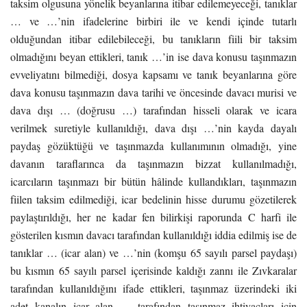
taksim olgusuna yönelik beyanlarına itibar edilemeyeceği, tanıklar
… ve …’nin ifadelerine birbiri ile ve kendi içinde tutarlı
olduğundan itibar edilebileceği, bu tanıkların fiili bir taksim
olmadığını beyan ettikleri, tanık …’in ise dava konusu taşınmazın
evveliyatını bilmediği, dosya kapsamı ve tanık beyanlarına göre
dava konusu taşınmazın dava tarihi ve öncesinde davacı murisi ve
dava dışı … (doğrusu …) tarafından hisseli olarak ve icara
verilmek suretiyle kullanıldığı, dava dışı …’nin kayda dayalı
paydaş gözüktüğü ve taşınmazda kullanımının olmadığı, yine
davanın taraflarınca da taşınmazın bizzat kullanılmadığı,
icarcıların taşınmazı bir bütün hâlinde kullandıkları, taşınmazın
fiilen taksim edilmediği, icar bedelinin hisse durumu gözetilerek
paylaştırıldığı, her ne kadar fen bilirkişi raporunda C harfi ile
gösterilen kısmın davacı tarafından kullanıldığı iddia edilmiş ise de
tanıklar … (icar alan) ve …’nin (komşu 65 sayılı parsel paydaşı)
bu kısmın 65 sayılı parsel içerisinde kaldığı zannı ile Zıvkaralar
tarafından kullanıldığını ifade ettikleri, taşınmaz üzerindeki iki
adet kanalın icar alan … tarafından taşınmaz ihtiyaçları için