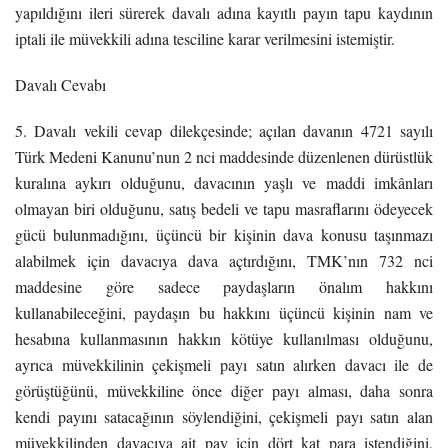
yapıldığını ileri sürerek davalı adına kayıtlı payın tapu kaydının
iptali ile müvekkili adına tesciline karar verilmesini istemiştir.
Davalı Cevabı
5. Davalı vekili cevap dilekçesinde; açılan davanın 4721 sayılı
Türk Medeni Kanunu’nun 2 nci maddesinde düzenlenen dürüstlük
kuralına aykırı olduğunu, davacının yaşlı ve maddi imkânları
olmayan biri olduğunu, satış bedeli ve tapu masraflarını ödeyecek
gücü bulunmadığını, üçüncü bir kişinin dava konusu taşınmazı
alabilmek için davacıya dava açtırdığını, TMK’nın 732 nci
maddesine göre sadece paydaşların önalım hakkını
kullanabileceğini, paydaşın bu hakkını üçüncü kişinin nam ve
hesabına kullanmasının hakkın kötüye kullanılması olduğunu,
ayrıca müvekkilinin çekişmeli payı satın alırken davacı ile de
görüştüğünü, müvekkiline önce diğer payı alması, daha sonra
kendi payını satacağının söylendiğini, çekişmeli payı satın alan
müvekkilinden davacıya ait pay için dört kat para istendiğini,