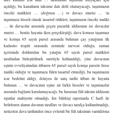
açıldığı, bu kanalların taksime dair delil olamayacağı, taşınmazın
önceki malikleri … (doğrusu …) ve davacı murisi … ‘ın
taşınmaza hisseli olarak tasarruf ettikleri, taşınmazın önceki maliki
… ile davacılar arasında geçen pazarlık iddiasının ise davacılar
murisi … henüz hayatta iken gerçekleştiği, dava konusu taşınmaz
ve komşu 65 sayılı parsel arasında bulunan çay yatağının ilk
kadastro tespiti sırasında zeminde mevcut olduğu, zaman
içerisinde doldurulan bu yatağın 65 sayılı parsel malikleri
tarafından birleştirilmek suretiyle kullanıldığı, yine davacının
eşinin evveliyatından itibaren 65 parsel sayılı komşu parsele hisse
maliki olduğu ve taşınmaza fiilen tasarruf etmediği, bu taşınmazın
icar bedelini aldığı, dolayısı ile satış tarihi itibarı ile hayatta
bulunan … ve davacının eşine ait farklı hisseler ve taşınmazlar
arasında bağlantı kurulamayacağı, bu hususun fiili taksim iddiasını
ispatlar mahiyette olmadığı, fen bilirkişi raporunda C harfi ile
belirlenen alanın davanın tarafları ve davacı tarafça kullanılmadığı,
neticeten dava tarihinden önce eylemli bir fiili taksimin yapıldığına