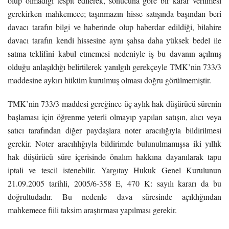
olup olmadığı tespit edilerek, sonucuna göre bir karar verilmesi
gerekirken mahkemece; taşınmazın hisse satışında başından beri
davacı tarafın bilgi ve haberinde olup haberdar edildiği, bilahire
davacı tarafın kendi hissesine aynı şahsa daha yüksek bedel ile
satma teklifini kabul etmemesi nedeniyle iş bu davanın açılmış
olduğu anlaşıldığı belirtilerek yanılgılı gerekçeyle TMK’nin 733/3
maddesine aykırı hüküm kurulmuş olması doğru görülmemiştir.
TMK’nin 733/3 maddesi gereğince üç aylık hak düşürücü sürenin
başlaması için öğrenme yeterli olmayıp yapılan satışın, alıcı veya
satıcı tarafından diğer paydaşlara noter aracılığıyla bildirilmesi
gerekir. Noter aracılılığıyla bildirimde bulunulmamışsa iki yıllık
hak düşürücü süre içerisinde önalım hakkına dayanılarak tapu
iptali ve tescil istenebilir. Yargıtay Hukuk Genel Kurulunun
21.09.2005 tarihli, 2005/6-358 E, 470 K: sayılı kararı da bu
doğrultudadır. Bu nedenle dava süresinde açıldığından
mahkemece fiili taksim araştırması yapılması gerekir.