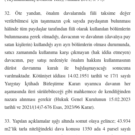
32. Öte yandan, önalım davalarında fiili taksime değer
verilebilmesi için taşınmazın çok sayıda paydaşının bulunması
hâlinde tüm paydaşlar tarafından fiili olarak kullanılan bölümlerin
bulunmasına gerek olmadığı, davacının ve davalının (davalıya pay
satan kişilerin) kullandığı ayrı ayrı bölümlerin olması durumunda,
satıcı zamanında kullanıma karşı çıkmayan (hak iddia etmeyen)
davacının, pay satışı nedeniyle önalım hakkını kullanmasının
dürüst davranma kuralı ile bağdaşmayacağı sonucuna
varılmaktadır. Kötüniyet iddiası 14.02.1951 tarihli ve 17/1 sayılı
Yargıtay İçtihadı Birleştirme Kararı uyarınca davanın her
aşamasında ileri sürülebileceği gibi mahkemece de kendiliğinden
nazara alınması gerekir (Hukuk Genel Kurulunun 15.02.2023
tarihli ve 2021/(14)7-676 Esas, 2023/96 Karar).
33. Yapılan açıklamalar ışığı altında somut olaya gelince; 43.934
m2’lik tarla niteliğindeki dava konusu 1350 ada 4 parsel sayılı