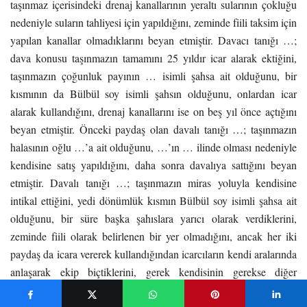
taşınmaz içerisindeki drenaj kanallarının yeraltı sularının çokluğu
nedeniyle suların tahliyesi için yapıldığını, zeminde fiili taksim için
yapılan kanallar olmadıklarını beyan etmiştir. Davacı tanığı …;
dava konusu taşınmazın tamamını 25 yıldır icar alarak ektiğini,
taşınmazın çoğunluk payının … isimli şahsa ait olduğunu, bir
kısmının da Bülbül soy isimli şahsın olduğunu, onlardan icar
alarak kullandığını, drenaj kanallarını ise on beş yıl önce açtığını
beyan etmiştir. Önceki paydaş olan davalı tanığı …; taşınmazın
halasının oğlu …’a ait olduğunu, …’ın … ilinde olması nedeniyle
kendisine satış yapıldığını, daha sonra davalıya sattığını beyan
etmiştir. Davalı tanığı …; taşınmazın miras yoluyla kendisine
intikal ettiğini, yedi dönümlük kısmın Bülbül soy isimli şahsa ait
olduğunu, bir süre başka şahıslara yarıcı olarak verdiklerini,
zeminde fiili olarak belirlenen bir yer olmadığını, ancak her iki
paydaş da icara vererek kullandığından icarcıların kendi aralarında
anlaşarak ekip biçtiklerini, gerek kendisinin gerekse diğer
paydaşın taşınmaz başına gelip fiili olarak bulunmadığını, …’nin