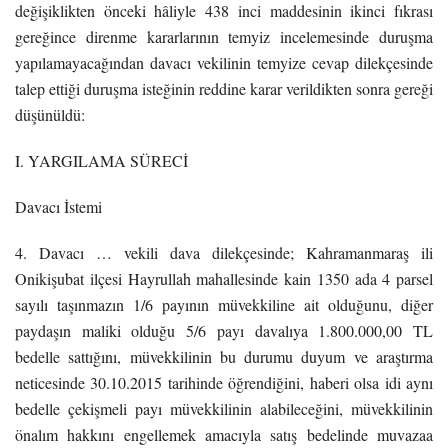
değişiklikten önceki hâliyle 438 inci maddesinin ikinci fıkrası
gereğince direnme kararlarının temyiz incelemesinde duruşma
yapılamayacağından davacı vekilinin temyize cevap dilekçesinde
talep ettiği duruşma isteğinin reddine karar verildikten sonra gereği
düşünüldü:
I. YARGILAMA SÜRECİ
Davacı İstemi
4. Davacı … vekili dava dilekçesinde; Kahramanmaraş ili
Onikişubat ilçesi Hayrullah mahallesinde kain 1350 ada 4 parsel
sayılı taşınmazın 1/6 payının müvekkiline ait olduğunu, diğer
paydaşın maliki olduğu 5/6 payı davalıya 1.800.000,00 TL
bedelle sattığını, müvekkilinin bu durumu duyum ve araştırma
neticesinde 30.10.2015 tarihinde öğrendiğini, haberi olsa idi aynı
bedelle çekişmeli payı müvekkilinin alabileceğini, müvekkilinin
önalım hakkını engellemek amacıyla satış bedelinde muvazaa