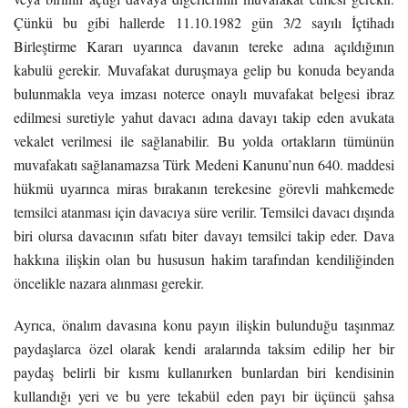
Çünkü bu gibi hallerde 11.10.1982 gün 3/2 sayılı İçtihadı
Birleştirme Kararı uyarınca davanın tereke adına açıldığının
kabulü gerekir. Muvafakat duruşmaya gelip bu konuda beyanda
bulunmakla veya imzası noterce onaylı muvafakat belgesi ibraz
edilmesi suretiyle yahut davacı adına davayı takip eden avukata
vekalet verilmesi ile sağlanabilir. Bu yolda ortakların tümünün
muvafakatı sağlanamazsa Türk Medeni Kanunu’nun 640. maddesi
hükmü uyarınca miras bırakanın terekesine görevli mahkemede
temsilci atanması için davacıya süre verilir. Temsilci davacı dışında
biri olursa davacının sıfatı biter davayı temsilci takip eder. Dava
hakkına ilişkin olan bu hususun hakim tarafından kendiliğinden
öncelikle nazara alınması gerekir.
Ayrıca, önalım davasına konu payın ilişkin bulunduğu taşınmaz
paydaşlarca özel olarak kendi aralarında taksim edilip her bir
paydaş belirli bir kısmı kullanırken bunlardan biri kendisinin
kullandığı yeri ve bu yere tekabül eden payı bir üçüncü şahsa