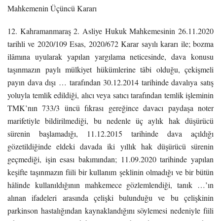
Mahkemenin Üçüncü Kararı
12. Kahramanmaraş 2. Asliye Hukuk Mahkemesinin 26.11.2020
tarihli ve 2020/109 Esas, 2020/672 Karar sayılı kararı ile; bozma
ilâmına uyularak yapılan yargılama neticesinde, dava konusu
taşınmazın paylı mülkiyet hükümlerine tâbi olduğu, çekişmeli
payın dava dışı … tarafından 30.12.2014 tarihinde davalıya satış
yoluyla temlik edildiği, alıcı veya satıcı tarafından temlik işleminin
TMK’nın 733/3 üncü fıkrası gereğince davacı paydaşa noter
marifetiyle bildirilmediği, bu nedenle üç aylık hak düşürücü
sürenin başlamadığı, 11.12.2015 tarihinde dava açıldığı
gözetildiğinde eldeki davada iki yıllık hak düşürücü sürenin
geçmediği, işin esası bakımından; 11.09.2020 tarihinde yapılan
keşifte taşınmazın fiili bir kullanım şeklinin olmadığı ve bir bütün
hâlinde kullanıldığının mahkemece gözlemlendiği, tanık …’ın
alınan ifadeleri arasında çelişki bulunduğu ve bu çelişkinin
parkinson hastalığından kaynaklandığını söylemesi nedeniyle fiili