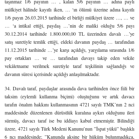
taşınmaz 1/6 payının … , kalan 5/6 payının … adına paylı
mülkiyet hâlinde kayıtlı iken, … ‘ın ölümü üzerine adına kayıtlı
1/6 payın 26.03.2015 tarihinde el birliği mülkiyet üzere …, … ve
… ‘a intikal ettiği, paydaş …’nin de maliki olduğu 5/6 payı
30.12.2014 tarihinde 1.800.000,00 TL üzerinden davalı …’ye
satış suretiyle temlik ettiği, eldeki davanın paydaş … tarafından
11.12.2015 tarihinde …’ye karşı açıldığı, yargılama sırasında 1/6
pay ortakları … ve … tarafından davayı takip eden vekile
vekâletname verilmek suretiyle taraf teşkilinin sağlandığı ve
davanın süresi içerisinde açıldığı anlaşılmaktadır.
34. Davalı taraf, paydaşlar arasında dava tarihinden önce fiili bir
taksim (eylemli kullanma biçimi) oluştuğunu ve artık davacı
tarafın önalım hakkını kullanmasının 4721 sayılı TMK’nın 2 nci
maddesinde düzenlenen dürüstlük kuralına aykırı olduğunu ileri
sürmüş, davacı taraf ise bu iddiayı kabul etmemiştir. Bilindiği
üzere, 4721 sayılı Türk Medeni Kanunu’nun ”İspat yükü” başlıklı
6 ncı maddesinde; ”Kanunda aksine bir hüküm bulunmadıkça,