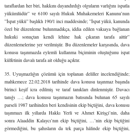
taraflardan her biri, hakkını dayandırdığı olguların varlığını ispatla
yükümlüdür” ve 6100 sayılı Hukuk Muhakemeleri Kanunu’nun
”İspat yükü” başlıklı 190/1 inci maddesinde; ”İspat yükü, kanunda
özel bir düzenleme bulunmadıkça, iddia edilen vakıaya bağlanan
hukuki sonuçtan kendi lehine hak çıkaran tarafa aittir”
düzenlemelerine yer verilmiştir. Bu düzenlemeler karşısında, dava
konusu taşınmazda eylemli kullanma biçiminin oluştuğunu ispat
külfetinin davalı tarafa ait olduğu açıktır.
35. Uyuşmazlığın çözümü için toplanan deliller incelendiğinde;
mahkemece 22.02.2018 tarihinde dava konusu taşınmaz başında
birinci keşif icra edilmiş ve taraf tanıkları dinlenmiştir. Davacı
tanığı …; dava konusu taşınmazın batısında bulunan 65 sayılı
parseli 1987 tarihinden beri kendisinin ekip biçtiğini, dava konusu
taşınmazı ilk yıllarda Hakkı Yerli ve Ahmet Kirişçi’nin, daha
sonra Alaaddin Kalaycı’nın ekip biçtiğini, …’nin ekip biçtiğini
görmediğini, bu şahısların da tek parça hâlinde ekip biçtiğini,