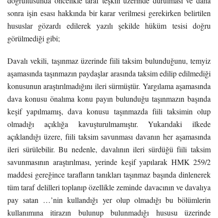
doğrultusunda öncelikle taraf teşkili üzerinde durulması ve daha
sonra işin esası hakkında bir karar verilmesi gerekirken belirtilen
hususlar gözardı edilerek yazılı şekilde hüküm tesisi doğru
görülmediği gibi;
Davalı vekili, taşınmaz üzerinde fiili taksim bulunduğunu, temyiz
aşamasında taşınmazın paydaşlar arasında taksim edilip edilmediği
konusunun araştırılmadığını ileri sürmüştür. Yargılama aşamasında
dava konusu önalıma konu payın bulunduğu taşınmazın başında
keşif yapılmamış, dava konusu taşınmazda fiili taksimin olup
olmadığı açıklığa kavuşturulmamıştır. Yukarıdaki ilkede
açıklandığı üzere, fiili taksim savunması davanın her aşamasında
ileri sürülebilir. Bu nedenle, davalının ileri sürdüğü fiili taksim
savunmasının araştırılması, yerinde keşif yapılarak HMK 259/2
maddesi gereğince tarafların tanıkları taşınmaz başında dinlenerek
tüm taraf delilleri toplanıp özellikle zeminde davacının ve davalıya
pay satan …’nin kullandığı yer olup olmadığı bu bölümlerin
kullanımına itirazın bulunup bulunmadığı hususu üzerinde