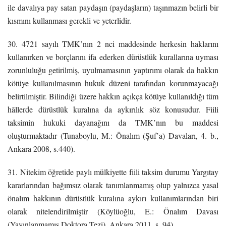
ile davalıya pay satan paydaşın (paydaşların) taşınmazın belirli bir
kısmını kullanması gerekli ve yeterlidir.
30. 4721 sayılı TMK’nın 2 nci maddesinde herkesin haklarını
kullanırken ve borçlarını ifa ederken dürüstlük kurallarına uyması
zorunluluğu getirilmiş, uyulmamasının yaptırımı olarak da hakkın
kötüye kullanılmasının hukuk düzeni tarafından korunmayacağı
belirtilmiştir. Bilindiği üzere hakkın açıkça kötüye kullanıldığı tüm
hâllerde dürüstlük kuralına da aykırılık söz konusudur. Fiili
taksimin hukuki dayanağını da TMK’nın bu maddesi
oluşturmaktadır (Tunaboylu, M.: Önalım (Şuf’a) Davaları, 4. b.,
Ankara 2008, s.440).
31. Nitekim öğretide paylı mülkiyette fiili taksim durumu Yargıtay
kararlarından bağımsız olarak tanımlanmamış olup yalnızca yasal
önalım hakkının dürüstlük kuralına aykırı kullanımlarından biri
olarak nitelendirilmiştir (Köylüoğlu, E.: Önalım Davası
(Yayınlanmamış Doktora Tezi), Ankara 2011, s. 94).