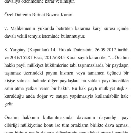
davalıya ödenmesine karar verilmiştir.
Özel Dairenin Birinci Bozma Kararı
7. Mahkemenin yukarıda belirtilen kararına karşı süresi içinde
davalı vekili temyiz isteminde bulunmuştur.
8. Yargıtay (Kapatılan) 14. Hukuk Dairesinin 26.09.2017 tarihli
ve 2016/15281 Esas, 2017/6845 Karar sayılı kararı ile; “…Önalım
hakkı paylı mülkiyet hükümlerine tabi taşınmazlarda bir paydaşın
taşınmaz üzerindeki payını kısmen veya tamamen üçüncü bir
kişiye satması halinde diğer paydaşlara bu satılan payı öncelikle
satın alma yetkisi veren bir haktır. Bu hak paylı mülkiyet ilişkisi
kurulduğu anda doğar ve satışın yapılmasıyla kullanılabilir hale
gelir.
Önalım hakkının kullanılmasında davacının dayandığı pay
elbirliği mülkiyetine konu ise tüm ortakların birlikte dava açması
veya birinin açtığı davaya diğerlerinin muvafakat etmesi gerekir.