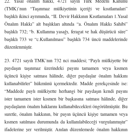
22. Yasal önalım hakkı, 4721 sayılı Türk Medeni Kanunu
(TMK)’nun “Taşınmaz mülkiyetinin içeriği ve kısıtlamaları”
başlıklı ikinci ayrımında, “II. Devir Hakkının Kısıtlamaları 1.Yasal
Önalım Hakkı” alt başlıkları altında “a. Önalım Hakkı Sahibi”
başlıklı 732; “b. Kullanma yasağı, feragat ve hak düşürücü süre”
başlıklı 733 ve “c.Kullanılması” başlıklı 734 üncü maddelerinde
düzenlenmiştir.
23. 4721 sayılı TMK’nın 732 nci maddesi; “Paylı mülkiyette bir
paydaşın taşınmaz üzerindeki payını tamamen veya kısmen
üçüncü kişiye satması hâlinde, diğer paydaşlar önalım hakkını
kullanabilirler” hükmünü içermektedir. Madde gerekçesinde ise:
“Maddede paylı mülkiyette herhangi bir paydaşın kendi payını
ister tamamen ister kısmen bir başkasına satması hâlinde, diğer
paydaşların önalım haklarını kullanabilecekleri öngörülmüştür. Bu
suretle, önalım hakkının, bir payın üçüncü kişiye tamamen veya
kısmen satılması durumunda da kullanılabileceği vurgulanmıştır”
ifadelerine yer verilmiştir. Anılan düzenlemede önalım hakkının