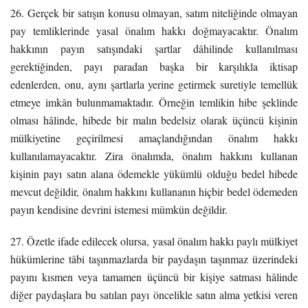
26. Gerçek bir satışın konusu olmayan, satım niteliğinde olmayan
pay temliklerinde yasal önalım hakkı doğmayacaktır. Önalım
hakkının payın satışındaki şartlar dâhilinde kullanılması
gerektiğinden, payı paradan başka bir karşılıkla iktisap
edenlerden, onu, aynı şartlarla yerine getirmek suretiyle temellük
etmeye imkân bulunmamaktadır. Örneğin temlikin hibe şeklinde
olması hâlinde, hibede bir malın bedelsiz olarak üçüncü kişinin
mülkiyetine geçirilmesi amaçlandığından önalım hakkı
kullanılamayacaktır. Zira önalımda, önalım hakkını kullanan
kişinin payı satın alana ödemekle yükümlü olduğu bedel hibede
mevcut değildir, önalım hakkını kullananın hiçbir bedel ödemeden
payın kendisine devrini istemesi mümkün değildir.
27. Özetle ifade edilecek olursa, yasal önalım hakkı paylı mülkiyet
hükümlerine tâbi taşınmazlarda bir paydaşın taşınmaz üzerindeki
payını kısmen veya tamamen üçüncü bir kişiye satması hâlinde
diğer paydaşlara bu satılan payı öncelikle satın alma yetkisi veren