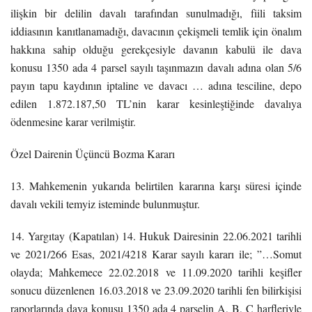
ilişkin bir delilin davalı tarafından sunulmadığı, fiili taksim
iddiasının kanıtlanamadığı, davacının çekişmeli temlik için önalım
hakkına sahip olduğu gerekçesiyle davanın kabulü ile dava
konusu 1350 ada 4 parsel sayılı taşınmazın davalı adına olan 5/6
payın tapu kaydının iptaline ve davacı … adına tesciline, depo
edilen 1.872.187,50 TL’nin karar kesinleştiğinde davalıya
ödenmesine karar verilmiştir.
Özel Dairenin Üçüncü Bozma Kararı
13. Mahkemenin yukarıda belirtilen kararına karşı süresi içinde
davalı vekili temyiz isteminde bulunmuştur.
14. Yargıtay (Kapatılan) 14. Hukuk Dairesinin 22.06.2021 tarihli
ve 2021/266 Esas, 2021/4218 Karar sayılı kararı ile; ”…Somut
olayda; Mahkemece 22.02.2018 ve 11.09.2020 tarihli keşifler
sonucu düzenlenen 16.03.2018 ve 23.09.2020 tarihli fen bilirkişisi
raporlarında dava konusu 1350 ada 4 parselin A, B, C harfleriyle