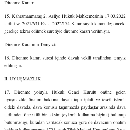
Direnme Kararı:
15. Kahramanmaraş 2. Asliye Hukuk Mahkemesinin 17.03.2022
tarihli ve 2021/631 Esas, 2022/174 Karar sayılı kararı ile; önceki
gerekçe tekrar edilmek suretiyle direnme kararı verilmiştir.
Direnme Kararının Temyizi:
16. Direnme kararı süresi içinde davalı vekili tarafından temyiz
edilmiştir.
II. UYUŞMAZLIK
17. Direnme yoluyla Hukuk Genel Kurulu önüne gelen
uyuşmazlık; önalım hakkına dayalı tapu iptali ve tescil istemli
eldeki davada, dava konusu taşınmazda paydaşlar arasında dava
tarihinden önce fiili bir taksim (eylemli kullanma biçimi) bulunup
bulunmadığı, buradan varılacak sonuca göre de davacının önalım
hakkını kullanmasının 4721 sayılı Türk Medeni Kanunu’nun 2 nci