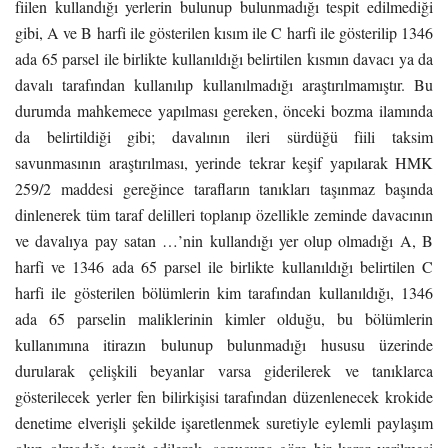
fiilen kullandığı yerlerin bulunup bulunmadığı tespit edilmediği
gibi, A ve B harfi ile gösterilen kısım ile C harfi ile gösterilip 1346
ada 65 parsel ile birlikte kullanıldığı belirtilen kısmın davacı ya da
davalı tarafından kullanılıp kullanılmadığı araştırılmamıştır. Bu
durumda mahkemece yapılması gereken, önceki bozma ilamında
da belirtildiği gibi; davalının ileri sürdüğü fiili taksim
savunmasının araştırılması, yerinde tekrar keşif yapılarak HMK
259/2 maddesi gereğince tarafların tanıkları taşınmaz başında
dinlenerek tüm taraf delilleri toplanıp özellikle zeminde davacının
ve davalıya pay satan …’nin kullandığı yer olup olmadığı A, B
harfi ve 1346 ada 65 parsel ile birlikte kullanıldığı belirtilen C
harfi ile gösterilen bölümlerin kim tarafından kullanıldığı, 1346
ada 65 parselin maliklerinin kimler olduğu, bu bölümlerin
kullanımına itirazın bulunup bulunmadığı hususu üzerinde
durularak çelişkili beyanlar varsa giderilerek ve tanıklarca
gösterilecek yerler fen bilirkişisi tarafından düzenlenecek krokide
denetime elverişli şekilde işaretlenmek suretiyle eylemli paylaşım