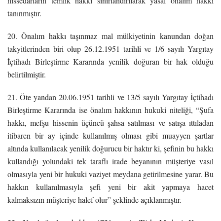
hissedarların temlik hakkı sınırlandırılarak yasal önalım hakkı
tanınmıştır.
20. Önalım hakkı taşınmaz mal mülkiyetinin kanundan doğan
takyitlerinden biri olup 26.12.1951 tarihli ve 1/6 sayılı Yargıtay
İçtihadı Birleştirme Kararında yenilik doğuran bir hak olduğu
belirtilmiştir.
21. Öte yandan 20.06.1951 tarihli ve 13/5 sayılı Yargıtay İçtihadı
Birleştirme Kararında ise önalım hakkının hukuki niteliği, “Şufa
hakkı, mefşu hissenin üçüncü şahsa satılması ve satışa ıttıladan
itibaren bir ay içinde kullanılmış olması gibi muayyen şartlar
altında kullanılacak yenilik doğurucu bir haktır ki, şefinin bu hakkı
kullandığı yolundaki tek taraflı irade beyanının müşteriye vasıl
olmasıyla yeni bir hukuki vaziyet meydana getirilmesine yarar. Bu
hakkın kullanılmasıyla şefi yeni bir akit yapmaya hacet
kalmaksızın müşteriye halef olur” şeklinde açıklanmıştır.