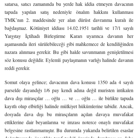
satarsa, satıcı zamanında bu yerde hak iddia etmeyen davacının
tapuda yapılan satış nedeniyle önalım hakkını kullanması
TMK’nın 2. maddesinde yer alan dürüst davranma kuralı ile
bağdaşmaz. Kötüniyet iddiası 14.02.1951 tarihli ve 17/1 sayılı
Yargıtay İçtihadı Birleştirme Kararı uyarınca davanın her
aşamasında ileri sürülebileceği gibi mahkemece de kendiliğinden
nazara alınması gerekir. Bu gibi halde savunmanın genişletilmesi
söz konusu değildir. Eylemli paylaşmanın varlığı halinde davanın
reddi gerekir.
Somut olaya gelince; davacının dava konusu 1350 ada 4 sayılı
parselde dayandığı 1/6 pay kendi adına değil muristen intikalen
dava dışı mirasçılar … oğlu … ve … oğlu … ile birlikte tapuda
kayıtlı olup elbirliği halinde mülkiyet hükümlerine tabidir. Ancak,
dosyada dava dışı bu mirasçıların açılan davaya muvafakat
ettiklerine dair beyanlarına ve imzası noterce onaylı muvafakat
belgesine rastlanmamıştır. Bu durumda yukarıda belirtilen esaslar