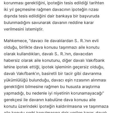
korunması gerektiğini, ipoteğin tesis edildiği tarihten
iki yıl geçmesine rağmen davacının ipoteğin rızası
dışında tesis edildiğini dair bankaya bir başvuruda
bulunmadığını savunarak davanın reddine karar
verilmesini istemiştir.
Mahkemece, “davacı ile davalılardan S.. R..’nın evli
olduğu, birlikte dava konusu taşınmazı aile konutu
olarak kullandıkları, davalı S.. R..’nın, davacıdan
habersiz olarak aile konutunu, diğer davalı Vakıfbank
lehine ipotek ettiği, ipotek işleminin geçersiz olduğu,
davalı Vakıfbank’ın, basiretli bir tacir gibi davranma
yükümlülüğü bulunduğu, davacı eşin rızasının alınması
gerektiğini bilmesine rağmen bu hususta araştırma
yapmadığı, bu nedenle iyi niyetinin korunamayacağı”
gerekçesi ile davanın kabulüne dava konusu aile
konutu üzerindeki ipoteğin kaldırılmasına ve taşınmaza
aile konutu şerhi konulmasına dair verilen karar, davalı