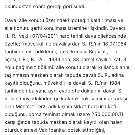
okunduktan sonra gereği görüşüldü:
Dava, aile konutu üzerindeki ipoteğin kaldırılması ve
aile konutu şerhi konulması istemine ilişkindir. Davacı
H.. R.. vekili 07/04/2011 harç tarihli dava dilekçesinde
özetle; “müvekkili ile davalılardan S.. R..’nın 18.07.1984
tarihinde evlendiklerini, dava konusu Bursa ili, …..i
ilçesi, l. B.., B… A…; 1333 ada, 33 parsel sayılı 1. kat, 3
nolu bağımsız bölümü aile konutu olarak kullandıklarını,
taşınmazın mesken olarak tapuda davalı S.. R.. adına
kayıtlı olduğunu, müvekkili ile davalı S.. R..’nın 1984
tarihinden bu yana aynı evde oturduklarını, davalı S..
R..’nın, müvekkilinden gizli olarak çok samimi arkadaşı
olan Mehmet Terzi adlı kişinin şirket borcuna kefil
olduğunu, borca teminat olmak üzere 250.000,00.TL
karşılığında tapuda mesken olarak kayıtlı olan halen
oturdukları evi Vakıfbank’a ipotek ettirdiğini,