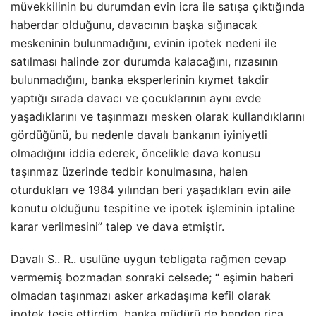
müvekkilinin bu durumdan evin icra ile satışa çıktığında
haberdar olduğunu, davacının başka sığınacak
meskeninin bulunmadığını, evinin ipotek nedeni ile
satılması halinde zor durumda kalacağını, rızasının
bulunmadığını, banka eksperlerinin kıymet takdir
yaptığı sırada davacı ve çocuklarının aynı evde
yaşadıklarını ve taşınmazı mesken olarak kullandıklarını
gördüğünü, bu nedenle davalı bankanın iyiniyetli
olmadığını iddia ederek, öncelikle dava konusu
taşınmaz üzerinde tedbir konulmasına, halen
oturdukları ve 1984 yılından beri yaşadıkları evin aile
konutu olduğunu tespitine ve ipotek işleminin iptaline
karar verilmesini” talep ve dava etmiştir.
Davalı S.. R.. usulüne uygun tebligata rağmen cevap
vermemiş bozmadan sonraki celsede; “ eşimin haberi
olmadan taşınmazı asker arkadaşıma kefil olarak
ipotek tesis ettirdim, banka müdürü de benden rica