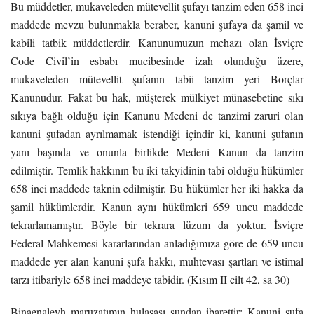
Bu müddetler, mukaveleden mütevellit şufayı tanzim eden 658 inci
maddede mevzu bulunmakla beraber, kanuni şufaya da şamil ve
kabili tatbik müddetlerdir. Kanunumuzun mehazı olan İsviçre
Code Civil’in esbabı mucibesinde izah olunduğu üzere,
mukaveleden mütevellit şufanın tabii tanzim yeri Borçlar
Kanunudur. Fakat bu hak, müşterek mülkiyet münasebetine sıkı
sıkıya bağlı olduğu için Kanunu Medeni de tanzimi zaruri olan
kanuni şufadan ayrılmamak istendiği içindir ki, kanuni şufanın
yanı başında ve onunla birlikde Medeni Kanun da tanzim
edilmiştir. Temlik hakkının bu iki takyidinin tabi olduğu hükümler
658 inci maddede taknin edilmiştir. Bu hükümler her iki hakka da
şamil hükümlerdir. Kanun aynı hükümleri 659 uncu maddede
tekrarlamamıştır. Böyle bir tekrara lüzum da yoktur. İsviçre
Federal Mahkemesi kararlarından anladığımıza göre de 659 uncu
maddede yer alan kanuni şufa hakkı, muhtevası şartları ve istimal
tarzı itibariyle 658 inci maddeye tabidir. (Kısım II cilt 42, sa 30)
Binaenaleyh maruzatımın hulasası şundan ibarettir: Kanuni şufa