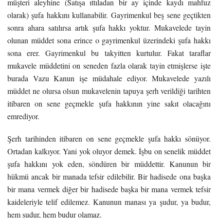
müşteri aleyhine (Satışa ıttıladan bir ay içinde kaydı mahfuz
olarak) şufa hakkını kullanabilir. Gayrimenkul beş sene geçtikten
sonra ahara satılırsa artık şufa hakkı yoktur. Mukavelede tayin
olunan müddet sona erince o gayrimenkul üzerindeki şufa hakkı
sona erer. Gayrimenkul bu takyitten kurtulur. Fakat taraflar
mukavele müddetini on seneden fazla olarak tayin etmişlerse işte
burada Vazu Kanun işe müdahale ediyor. Mukavelede yazılı
müddet ne olursa olsun mukavelenin tapuya şerh verildiği tarihten
itibaren on sene geçmekle şufa hakkının yine sakıt olacağını
emrediyor.
Şerh tarihinden itibaren on sene geçmekle şufa hakkı sönüyor.
Ortadan kalkıyor. Yani yok oluyor demek. İşbu on senelik müddet
şufa hakkını yok eden, söndüren bir müddettir. Kanunun bir
hükmü ancak bir manada tefsir edilebilir. Bir hadisede ona başka
bir mana vermek diğer bir hadisede başka bir mana vermek tefsir
kaideleriyle telif edilemez. Kanunun manası ya şudur, ya budur,
hem şudur, hem budur olamaz.