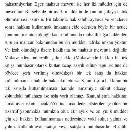
bahsetmiyorlar. Eğer mahzur mevcut ise her iki müddet için de
mevcuttur. Bu sebeble bir aylık müddetin de kanuni şufaya tatbik
olunmaması lazımdır. Bu takdirde hak sahibi aylarca ve senelerce
sonra hakkını kullanmak imkanını elde ederken böyle bir netice
kanunun metnine olduğu kadar ruhuna da muhaliftir. Şu halde ileri
sürülen mahzur bakımından bu iki müddeti tefrike imkan yoktur.
Ve izah olunduğu üzere hakikatta bu mahzur mevcutta değildir.
Mukaveleden mütevellit şufa hakkı (Mukavelede hakkın bir tek
satışa münhasır olarak kullanılacağı tasrih edilip tapu siciline de
böylece şerh verilmiş olmadıkça) bir tek satış da hakkın
kullanılmaması halinde hak sükut etmez. Kanuni şufa hakkının bir
tek satışda kullanılmaması halinde tamamiyle sükut edeceği
yolundaki mülahaza ise asla varit olamaz. Kanuni şufa hakkının
tamamiyle ıskatı ancak 657 inci maddede gösterilen şekilde bir
tasarruf yapılmakla mümkün olur. Bir aylık ve on yıllık müddet
için de hakkın kullanılmaması neticesinde vaki sukut yalnız ve
yalnız kullanılmıyan satışa veya satışlara münhasırdır. Bizatihi