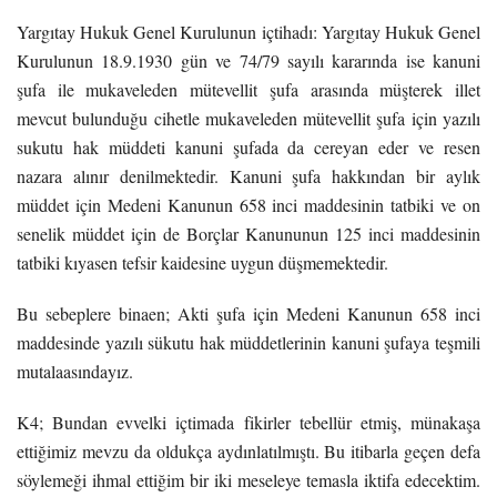
Yargıtay Hukuk Genel Kurulunun içtihadı: Yargıtay Hukuk Genel
Kurulunun 18.9.1930 gün ve 74/79 sayılı kararında ise kanuni
şufa ile mukaveleden mütevellit şufa arasında müşterek illet
mevcut bulunduğu cihetle mukaveleden mütevellit şufa için yazılı
sukutu hak müddeti kanuni şufada da cereyan eder ve resen
nazara alınır denilmektedir. Kanuni şufa hakkından bir aylık
müddet için Medeni Kanunun 658 inci maddesinin tatbiki ve on
senelik müddet için de Borçlar Kanununun 125 inci maddesinin
tatbiki kıyasen tefsir kaidesine uygun düşmemektedir.
Bu sebeplere binaen; Akti şufa için Medeni Kanunun 658 inci
maddesinde yazılı sükutu hak müddetlerinin kanuni şufaya teşmili
mutalaasındayız.
K4; Bundan evvelki içtimada fikirler tebellür etmiş, münakaşa
ettiğimiz mevzu da oldukça aydınlatılmıştı. Bu itibarla geçen defa
söylemeği ihmal ettiğim bir iki meseleye temasla iktifa edecektim.