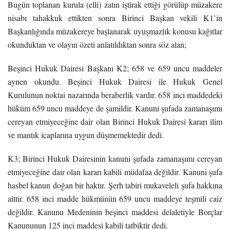
Bugün toplanan kurula (elli) zatın iştirak ettiği görülüp müzakere
nisabı tahakkuk ettikten sonra Birinci Başkan vekili K1’in
Başkanlığında müzakereye başlanarak uyuşmazlık konusu kağıtlar
okunduktan ve olayın özeti anlatıldıktan sonra söz alan;
Beşinci Hukuk Dairesi Başkanı K2; 658 ve 659 uncu maddeler
aynen okundu. Beşinci Hukuk Dairesi ile Hukuk Genel
Kurulunun noktai nazarında beraberlik vardır. 658 inci maddedeki
hüküm 659 uncu maddeye de şamildir. Kanuni şufada zamanaşımı
cereyan etmiyeceğine dair olan Birinci Hukuk Dairesi kararı ilim
ve mantık icaplarına uygun düşmemektedir dedi.
K3; Birinci Hukuk Dairesinin kanuni şufada zamanaşımı cereyan
etmiyeceğine dair olan kararı kabili müdafaa değildir. Kanuni şufa
hasbel kanun doğan bir haktır. Şerh tabiri mukaveleli şufa hakkına
aittir. 658 inci madde hükmünün 659 uncu maddeye teşmili caiz
değildir. Kanunu Medeninin beşinci maddesi delaletiyle Borçlar
Kanununun 125 inci maddesi kabili tatbiktir dedi.