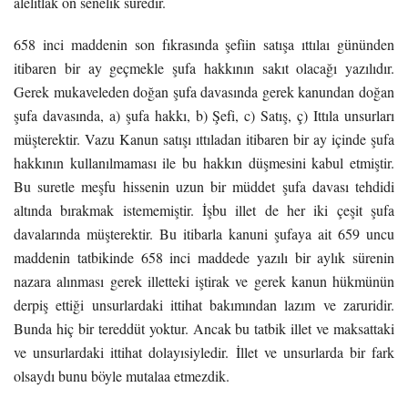
alelıtlak on senelik süredir.
658 inci maddenin son fıkrasında şefiin satışa ıttılaı gününden
itibaren bir ay geçmekle şufa hakkının sakıt olacağı yazılıdır.
Gerek mukaveleden doğan şufa davasında gerek kanundan doğan
şufa davasında, a) şufa hakkı, b) Şefi, c) Satış, ç) Ittıla unsurları
müşterektir. Vazu Kanun satışı ıttıladan itibaren bir ay içinde şufa
hakkının kullanılmaması ile bu hakkın düşmesini kabul etmiştir.
Bu suretle meşfu hissenin uzun bir müddet şufa davası tehdidi
altında bırakmak istememiştir. İşbu illet de her iki çeşit şufa
davalarında müşterektir. Bu itibarla kanuni şufaya ait 659 uncu
maddenin tatbikinde 658 inci maddede yazılı bir aylık sürenin
nazara alınması gerek illetteki iştirak ve gerek kanun hükmünün
derpiş ettiği unsurlardaki ittihat bakımından lazım ve zaruridir.
Bunda hiç bir tereddüt yoktur. Ancak bu tatbik illet ve maksattaki
ve unsurlardaki ittihat dolayısiyledir. İllet ve unsurlarda bir fark
olsaydı bunu böyle mutalaa etmezdik.