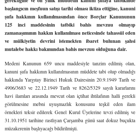
gerektiğine ve on yıllık müddetin kanuni şufaya tatbikinde
başlangıcın meşfuun satışı tarihi olması iktiza ettiğine, kanuni
şufa hakkının kullanılmasından önce Borçlar Kanununun
125 inci maddesinin tatbiki bahis mevzuu olmayıp
zamanaşımının hakkın kullanılması neticesinde tahassül eden
ve mülkiyetin devrini istemekten ibaret bulunan şahsi
mutalebe hakkı bakımından bahis mevzuu olduğuna dair.
Medeni Kanunun 659 uncu maddesiyle tanzim edilmiş olan,
kanuni şufa hakkının kullanılmasının müddete tabi olup olmadığı
hakkında Yargıtay Birinci Hukuk Dairesinin 20.9.1949 Tarih ve
4906/3683 ve 22.12.1949 Tarih ve 8262/5329 sayılı kararlarını
havi ilamları arasında mevcut olan içtihat ihtilafının halli gerekli
görülmesine mebni uyuşmazlık konusunu teşkil eden ilam
örnekleri teksir edilerek Genel Kurul Üyelerine tevzi edilmiş ve
31.10.1951 tarihine rastlıyan Çarşamba günü saat dokuz buçukta
müzakerenin başlıyacağı bildirilmişti.