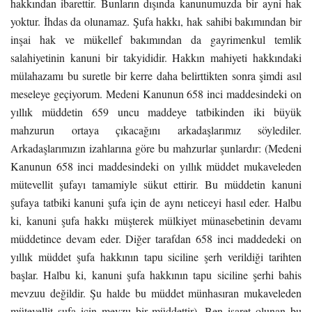
hakkından ibarettir. Bunların dışında kanunumuzda bir ayni hak
yoktur. İhdas da olunamaz. Şufa hakkı, hak sahibi bakımından bir
inşai hak ve mükellef bakımından da gayrimenkul temlik
salahiyetinin kanuni bir takyididir. Hakkın mahiyeti hakkındaki
mülahazamı bu suretle bir kerre daha belirttikten sonra şimdi asıl
meseleye geçiyorum. Medeni Kanunun 658 inci maddesindeki on
yıllık müddetin 659 uncu maddeye tatbikinden iki büyük
mahzurun ortaya çıkacağını arkadaşlarımız söylediler.
Arkadaşlarımızın izahlarına göre bu mahzurlar şunlardır: (Medeni
Kanunun 658 inci maddesindeki on yıllık müddet mukaveleden
mütevellit şufayı tamamiyle sükut ettirir. Bu müddetin kanuni
şufaya tatbiki kanuni şufa için de aynı neticeyi hasıl eder. Halbu
ki, kanuni şufa hakkı müşterek mülkiyet münasebetinin devamı
müddetince devam eder. Diğer tarafdan 658 inci maddedeki on
yıllık müddet şufa hakkının tapu siciline şerh verildiği tarihten
başlar. Halbu ki, kanuni şufa hakkının tapu siciline şerhi bahis
mevzuu değildir. Şu halde bu müddet münhasıran mukaveleden
mütevellit şufa için mevzu bir müddettir). Ben işaret olunan bu