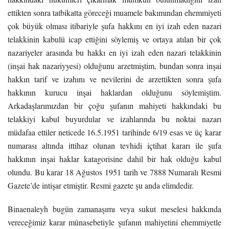
ettikten sonra tatbikatta göreceği muamele bakımından ehemmiyeti
çok büyük olması itibariyle şufa hakkını en iyi izah eden nazari
telakkinin kabulü icap ettiğini söylemiş ve ortaya atılan bir çok
nazariyeler arasında bu hakkı en iyi izah eden nazari telakkinin
(inşai hak nazariyyesi) olduğunu arzetmiştim, bundan sonra inşai
hakkın tarif ve izahını ve nevilerini de arzettikten sonra şufa
hakkının kurucu inşai haklardan olduğunu söylemiştim.
Arkadaşlarımızdan bir çoğu şufanın mahiyeti hakkındaki bu
telakkiyi kabul buyurdular ve izahlarında bu noktai nazarı
müdafaa ettiler neticede 16.5.1951 tarihinde 6/19 esas ve üç karar
numarası altında ittihaz olunan tevhidi içtihat kararı ile şufa
hakkının inşai haklar katagorisine dahil bir hak olduğu kabul
olundu. Bu karar 18 Ağustos 1951 tarih ve 7888 Numaralı Resmi
Gazete’de intişar etmiştir. Resmi gazete şu anda elimdedir.
Binaenaleyh bugün zamanaşımı veya sukut meselesi hakkında
vereceğimiz karar münasebetiyle şufanın mahiyetini ehemmiyetle