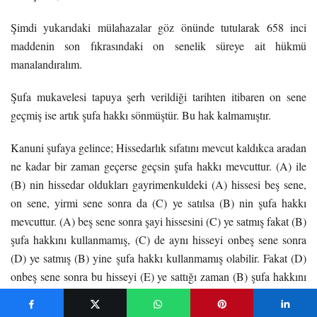
Şimdi yukarıdaki mülahazalar göz önünde tutularak 658 inci
maddenin son fıkrasındaki on senelik süreye ait hükmü
manalandıralım.
Şufa mukavelesi tapuya şerh verildiği tarihten itibaren on sene
geçmiş ise artık şufa hakkı sönmüştür. Bu hak kalmamıştır.
Kanuni şufaya gelince; Hissedarlık sıfatını mevcut kaldıkca aradan
ne kadar bir zaman geçerse geçsin şufa hakkı mevcuttur. (A) ile
(B) nin hissedar oldukları gayrimenkuldeki (A) hissesi beş sene,
on sene, yirmi sene sonra da (C) ye satılsa (B) nin şufa hakkı
mevcuttur. (A) beş sene sonra şayi hissesini (C) ye satmış fakat (B)
şufa hakkını kullanmamış, (C) de aynı hisseyi onbeş sene sonra
(D) ye satmış (B) yine şufa hakkı kullanmamış olabilir. Fakat (D)
onbeş sene sonra bu hisseyi (E) ye sattığı zaman (B) şufa hakkını
(E) ye karşı kullanabilir. Ona (hissedarlık sıfatı doğduktan itibaren
otuzbeş sene geçmiştir. Artık senin şufa hakkın kalmamıştır)