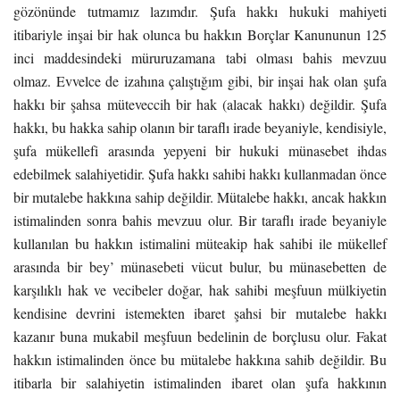
gözönünde tutmamız lazımdır. Şufa hakkı hukuki mahiyeti
itibariyle inşai bir hak olunca bu hakkın Borçlar Kanununun 125
inci maddesindeki müruruzamana tabi olması bahis mevzuu
olmaz. Evvelce de izahına çalıştığım gibi, bir inşai hak olan şufa
hakkı bir şahsa müteveccih bir hak (alacak hakkı) değildir. Şufa
hakkı, bu hakka sahip olanın bir taraflı irade beyaniyle, kendisiyle,
şufa mükellefi arasında yepyeni bir hukuki münasebet ihdas
edebilmek salahiyetidir. Şufa hakkı sahibi hakkı kullanmadan önce
bir mutalebe hakkına sahip değildir. Mütalebe hakkı, ancak hakkın
istimalinden sonra bahis mevzuu olur. Bir taraflı irade beyaniyle
kullanılan bu hakkın istimalini müteakip hak sahibi ile mükellef
arasında bir bey’ münasebeti vücut bulur, bu münasebetten de
karşılıklı hak ve vecibeler doğar, hak sahibi meşfuun mülkiyetin
kendisine devrini istemekten ibaret şahsi bir mutalebe hakkı
kazanır buna mukabil meşfuun bedelinin de borçlusu olur. Fakat
hakkın istimalinden önce bu mütalebe hakkına sahib değildir. Bu
itibarla bir salahiyetin istimalinden ibaret olan şufa hakkının