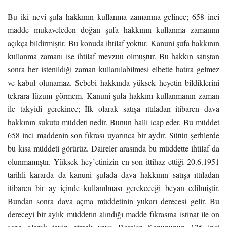
Bu iki nevi şufa hakkının kullanma zamanına gelince; 658 inci
madde mukaveleden doğan şufa hakkının kullanma zamanını
açıkça bildirmiştir. Bu konuda ihtilaf yoktur. Kanuni şufa hakkının
kullanma zamanı ise ihtilaf mevzuu olmuştur. Bu hakkın satıştan
sonra her istenildiği zaman kullanılabilmesi elbette hatıra gelmez
ve kabul olunamaz. Sebebi hakkında yüksek heyetin bildiklerini
tekrara lüzum görmem. Kanuni şufa hakkını kullanmanın zaman
ile takyidi gerekince; İlk olarak satışa ıttıladan itibaren dava
hakkının sukutu müddeti nedir. Bunun halli icap eder. Bu müddet
658 inci maddenin son fıkrası uyarınca bir aydır. Sütün şerhlerde
bu kısa müddeti görürüz. Daireler arasında bu müddette ihtilaf da
olunmamıştır. Yüksek hey’etinizin en son ittihaz ettiği 20.6.1951
tarihli kararda da kanuni şufada dava hakkının satışa ıttıladan
itibaren bir ay içinde kullanılması gerekeceği beyan edilmiştir.
Bundan sonra dava açma müddetinin yukarı derecesi gelir. Bu
dereceyi bir aylık müddetin alındığı madde fıkrasına istinat ile on