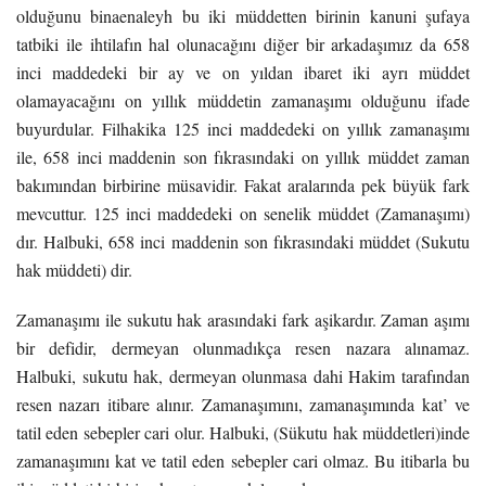
olduğunu binaenaleyh bu iki müddetten birinin kanuni şufaya
tatbiki ile ihtilafın hal olunacağını diğer bir arkadaşımız da 658
inci maddedeki bir ay ve on yıldan ibaret iki ayrı müddet
olamayacağını on yıllık müddetin zamanaşımı olduğunu ifade
buyurdular. Filhakika 125 inci maddedeki on yıllık zamanaşımı
ile, 658 inci maddenin son fıkrasındaki on yıllık müddet zaman
bakımından birbirine müsavidir. Fakat aralarında pek büyük fark
mevcuttur. 125 inci maddedeki on senelik müddet (Zamanaşımı)
dır. Halbuki, 658 inci maddenin son fıkrasındaki müddet (Sukutu
hak müddeti) dir.
Zamanaşımı ile sukutu hak arasındaki fark aşikardır. Zaman aşımı
bir defidir, dermeyan olunmadıkça resen nazara alınamaz.
Halbuki, sukutu hak, dermeyan olunmasa dahi Hakim tarafından
resen nazarı itibare alınır. Zamanaşımını, zamanaşımında kat’ ve
tatil eden sebepler cari olur. Halbuki, (Sükutu hak müddetleri)inde
zamanaşımını kat ve tatil eden sebepler cari olmaz. Bu itibarla bu