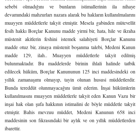
sebebi olmadığını ve bunların istimallerinin ila nihaye
devamındaki mahzurları nazara alarak bu hakların kullanılmalarını
muayyen müddetlerle takyit etmiştir. Mesela gabinden mütevellit
fesih hakkı Borçlar Kanunu madde yirmi bir, hata, hile ve ikraha
müstenit akitlerin feshini istemek salahiyeti Borçlar Kanunu
madde otuz bir, zinaya müstenit boşanma talebi, Medeni Kanun
madde 129, ilah.. Muayyen müddetlerle takyit edilmiş
bulunmaktadır. Bu maddelerde birinin ihlali halinde tatbik
edilecek hüküm, Borçlar Kanununun 125 inci maddesindeki on
yıllık zamanaşımı olmayıp, tayin olunan hususi müddetlerdir.
Bunda tereddüt olunmayacağını ümit ederim. İnşai hükümlerin
kullanılmasını muayyen müddetlerle takyit eden Kanun Vazu bir
inşai hak olan şufa hakkının istimalini de böyle müddetle takyit
etmiştir. Bahis mevzuu müddet, Medeni Kanunun 658 inci
maddesinin son fıkrasındaki bir aylık ve on yıllık müddetlerden
ibarettir.