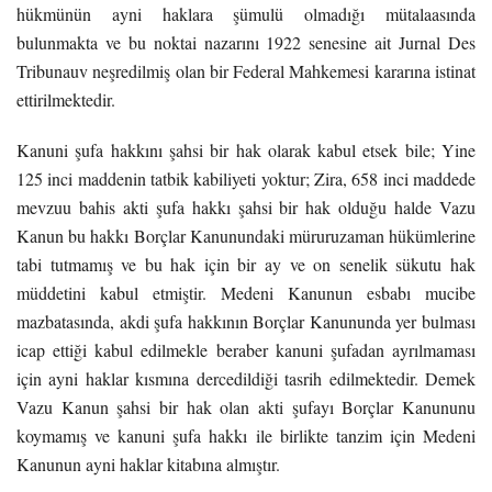
hükmünün ayni haklara şümulü olmadığı mütalaasında
bulunmakta ve bu noktai nazarını 1922 senesine ait Jurnal Des
Tribunauv neşredilmiş olan bir Federal Mahkemesi kararına istinat
ettirilmektedir.
Kanuni şufa hakkını şahsi bir hak olarak kabul etsek bile; Yine
125 inci maddenin tatbik kabiliyeti yoktur; Zira, 658 inci maddede
mevzuu bahis akti şufa hakkı şahsi bir hak olduğu halde Vazu
Kanun bu hakkı Borçlar Kanunundaki müruruzaman hükümlerine
tabi tutmamış ve bu hak için bir ay ve on senelik sükutu hak
müddetini kabul etmiştir. Medeni Kanunun esbabı mucibe
mazbatasında, akdi şufa hakkının Borçlar Kanununda yer bulması
icap ettiği kabul edilmekle beraber kanuni şufadan ayrılmaması
için ayni haklar kısmına dercedildiği tasrih edilmektedir. Demek
Vazu Kanun şahsi bir hak olan akti şufayı Borçlar Kanununu
koymamış ve kanuni şufa hakkı ile birlikte tanzim için Medeni
Kanunun ayni haklar kitabına almıştır.