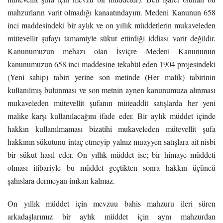
mahzurların varit olmadığı kanaatındayım. Medeni Kanunun 658
inci maddesindeki bir aylık ve on yıllık müddetlerin mukaveleden
mütevellit şufayı tamamiyle sükut ettirdiği iddiası varit değildir.
Kanunumuzun mehazı olan İsviçre Medeni Kanununun
kanunumuzun 658 inci maddesine tekabül eden 1904 projesindeki
(Yeni sahip) tabiri yerine son metinde (Her malik) tabirinin
kullanılmış bulunması ve son metnin aynen kanunumuza alınması
mukaveleden mütevellit şufanın müteaddit satışlarda her yeni
malike karşı kullanılacağını ifade eder. Bir aylık müddet içinde
hakkın kullanılmaması bizatihi mukaveleden mütevellit şufa
hakkının sükutunu intaç etmeyip yalnız muayyen satışlara ait nisbi
bir sükut hasıl eder. On yıllık müddet ise; bir himaye müddeti
olması itibariyle bu müddet geçtikten sonra hakkın üçüncü
şahıslara dermeyan imkan kalmaz.
On yıllık müddet için mevzuu bahis mahzuru ileri süren
arkadaşlarımız bir aylık müddet için aynı mahzurdan