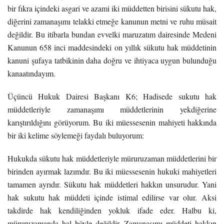
bir fıkra içindeki asgari ve azami iki müddetten birisini sükutu hak,
diğerini zamanaşımı telakki etmeğe kanunun metni ve ruhu müsait
değildir. Bu itibarla bundan evvelki maruzatım dairesinde Medeni
Kanunun 658 inci maddesindeki on yıllık sükutu hak müddetinin
kanuni şufaya tatbikinin daha doğru ve ihtiyaca uygun bulunduğu
kanaatındayım.
Üçüncü Hukuk Dairesi Başkanı K6; Hadisede sukutu hak
müddetleriyle zamanaşımı müddetlerinin yekdiğerine
karıştırıldığını görüyorum. Bu iki müessesenin mahiyeti hakkında
bir iki kelime söylemeği faydalı buluyorum:
Hukukda sükutu hak müddetleriyle müruruzaman müddetlerini bir
birinden ayırmak lazımdır. Bu iki müessesenin hukuki mahiyetleri
tamamen ayrıdır. Sükutu hak müddetleri hakkın unsurudur. Yani
hak sukutu hak müddeti içinde istimal edilirse var olur. Aksi
takdirde hak kendiliğinden yokluk ifade eder. Halbu ki,
müruruzamanda hal böyle değildir. Zamanaşımı müddeti hakkın