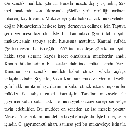
On senelik müddete gelince; Burada mesele değişir. Çünkü, 658
inci maddenin son fıkrasında (Sicille şerh verildiği tarihten
itibaren) kaydı vardır. Mukaveleyi şufa hakkı ancak mukaveleden
doğar. Mukavelenin herkese karşı dermeyan edilmesi için Tapuya
şerh verilmesi lazımdır. İşte bu kanundaki (Şerh) tabiri şufa
mukavelesinin tapuya şerhi hususuna matuftur. Kanuni şufada
(Şerh) mevzuu bahis değildir. 657 inci maddeye göre kanuni şufa
hakkı tapu sicilline kayda hacet olmaksızın muteberdir. İmdi;
Kanun hükümlerinin bu esaslar dahilinde mütalaasında Vazu
Kanunun on senelik müddeti kabul etmesi sebebi açıkça
anlaşılmaktadır. Şöyle ki; Vazu Kanunun mukaveleden mütevellit
şufa hakkının ila nihaye devamını kabul etmek istememiş onu bir
müddet ile takyit etmek istemiştir. Taraflar mukavele ile
gayrimenkulün şufa hakkı ile mukayyet olacağı süreyi serbestçe
tayin edebilirler. Bu müddet on seneden az ise mesele yoktur.
Mesela; 5 senelik bir müddet ile takyit etmişlerdir. İşte bu beş sene
içindir. O gayrimenkul ahara satılırsa şefi bu mukaveleye istinatla