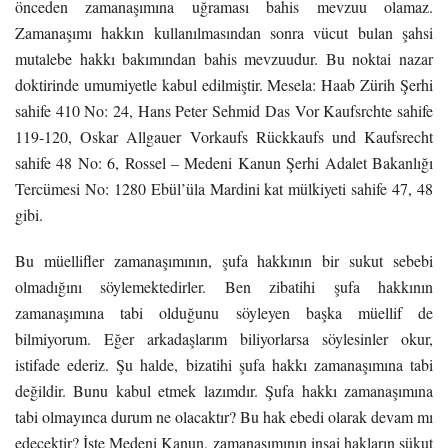
önceden zamanaşımına uğraması bahis mevzuu olamaz.
Zamanaşımı hakkın kullanılmasından sonra vücut bulan şahsi
mutalebe hakkı bakımından bahis mevzuudur. Bu noktai nazar
doktirinde umumiyetle kabul edilmiştir. Mesela: Haab Zürih Şerhi
sahife 410 No: 24, Hans Peter Sehmid Das Vor Kaufsrchte sahife
119-120, Oskar Allgauer Vorkaufs Rückkaufs und Kaufsrecht
sahife 48 No: 6, Rossel – Medeni Kanun Şerhi Adalet Bakanlığı
Tercümesi No: 1280 Ebül’üla Mardini kat mülkiyeti sahife 47, 48
gibi.
Bu müellifler zamanaşımının, şufa hakkının bir sukut sebebi
olmadığını söylemektedirler. Ben zibatihi şufa hakkının
zamanaşımına tabi olduğunu söyleyen başka müellif de
bilmiyorum. Eğer arkadaşlarım biliyorlarsa söylesinler okur,
istifade ederiz. Şu halde, bizatihi şufa hakkı zamanaşımına tabi
değildir. Bunu kabul etmek lazımdır. Şufa hakkı zamanaşımına
tabi olmayınca durum ne olacaktır? Bu hak ebedi olarak devam mı
edecektir? İşte Medeni Kanun, zamanaşımının inşai hakların sükut