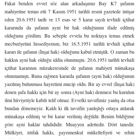
Fakat benden evvel söz alan arkadaşımız Bay K7 şufanın
mahiyetine temas etti 7 Kasım 1951 tarihli resmi gazetede intişar
eden 20.6.1951 tarih ve 13 esas ve 5 karar sayılı tevhidi içtihat
kararında da şufanın ayni bir hak olduğunun ifade edilmiş
olduğunu gördüm. Bu sebeple evvela bu noktaya temas etmek
mecburiyetini hissediyorum, biz 16.5.1951 tarihli tevhidi içtihat
kararı ile şufanın (İnşai hak) olduğunu kabul etmiştik. O zaman bu
hakkın ayni hak olduğu iddia olunmuştu. 20.6.1951 tarihli tevhidi
içtihat kararının müzakeresinde de şufanın mahiyeti münakaşa
olunmamıştı. Buna rağmen kararda şufanın (ayni hak) olduğunun
yazılmış bulunması hayretimi mucip oldu. Bir ay evvel (İnşai hak)
denen şufa hakkı için bir ay sonra (Ayni hak) denmesi bu kurulun
ilmi hüviyetiyle kabili telif olmaz. Evvelki tavsifimiz yanlış da olsa
bundan dönemeyiz. Kaldı ki ilk tavsifin yanlışlığı ortaya atılarak
münakaşa edilmiş ve bir karar verilmiş değildir. Benim bildiğime
göre ayni haklar tahdididir. Muayyen adettedir. Dört tanedir.
Mülkiyet, irtifak hakkı, gayrımenkul mükellefiyeti ve rehin