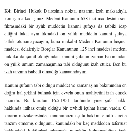
K4; Birinci Hukuk Dairesinin noktai nazarını izah maksadıyla
konuşan arkadaşımız. Medeni Kanunun 658 inci maddesinin son
fıkrasındaki bir aylık müddetin kanuni şufaya da tatbiki icap
ettiğini fakat aynı fıkradaki on yıllık müddetin kanuni şufaya
tatbik olunamayacağını, buna mukabil Medeni Kanunun beşinci
maddesi delaletiyle Borçlar Kanununun 125 inci maddesi medeni
hukuka da şamil olduğundan kanuni şufanın zaman bakımından
on yıllık umumi zamanaşımına tabi olduğunu izah ettiler. Ben bu
izah tarzının isabetli olmadığı kanaatındayım.
Kanuni şufanın tabi olduğu müddet ve zamanaşımı bakımından en
doğru hal şeklini bulmak için evvela onun mahiyetini izah etmek
lazımdır. Bu kurulun 16.5.1951 tarihinde yine şufa hakkı
hakkında ittihaz etmiş olduğu bir tevhidi içtihat kararı vardır. O
kararın müzakeresinde, kanunumuzun şufa hakkını etraflı surette
tanzim etmemiş olduğunu, kanundaki bir kaç maddeden teferrüat
hakkındaki hükümleri çıkarmak mümkün bulunmadığını izah