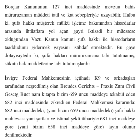
Borçlar Kanununun 127 inci maddesinde mevzuu bahis
müruruzaman müddeti tatil ve kat sebepleriyle uzayabilir. Halbu
ki, şufa hakkı müşterek mülkü işletme bakımından hissedarlar
arasında ihtilaflara yol açan gayri iktisadi bir müessese
olduğundan Vazu Kanun kanuni şufa hakkı ile hissedarların
taaddüdünü gidermek gayesini istihdaf etmektedir. Bu gaye
dolayısıyledir ki, şufa hakları müruruzamana tabi tutulmamış,
sükutu hak müddetlerine tabi tutulmuşlardır.
İsviçre Federal Mahkemesinin içtihadı K9 ve arkadaşları
tarafından neşredilmiş olan Breudes Gerichts – Praxis Zum Civil
Gesctg Buet nam kitapta bizim 659 uncu maddeye tekabül eden
682 inci maddesinde zikredilen Federal Mahkemesi kararında:
682 inci maddedeki, (yani bizim 659 uncu maddedeki) şufa hakkı
muhtevası yani şartları ve istimal şekli itibariyle 681 inci maddeye
göre (yani bizim 658 inci maddeye göre) tayin olunur
denilmektedir.