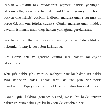
Rabian – Sükutu hak müddetinin geçmesi hakkın yokluğunu
istilzam ettiğinden sükutu hak müddetine uğramış bir borcu
ödeyen onu istirdat edebilir. Halbuki, müruruzamana uğramış bir
borcu ödeyen onu istirdat edemez. Çünki, müruruzaman müddeti
davanın istimaına mani olup hakkın yokluğunu gerektirmez.
Görülüyor ki; Bu iki müessese mahiyeten ve tabi oldukları
hükümler itibariyle büsbütün farklıdırlar.
K7; Gerek akti ve gerekse kanuni şufa hakları mülkiyetin
takyitleridir.
Akti şufa hakkı şahsi ve nisbi mahiyeti haiz bir haktır. Bu hakka
ayni neticeler izafesi ancak tapu sicilline şerh verilmekle
mümkündür. Tapuya şerh verilmekle şahsi mahiyetini kaybetmez.
Kanuni şufa hakkına gelince: Viland, Rosel bu hakkı intizari
haklar grubuna dahil ayni bir hak telakki etmektedirler.