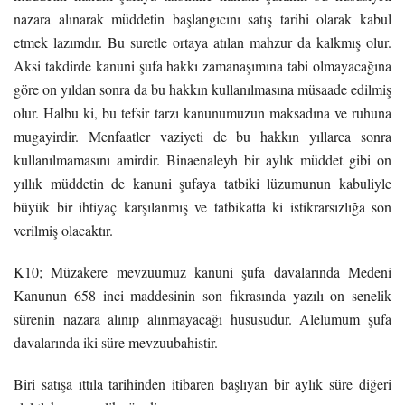
nazara alınarak müddetin başlangıcını satış tarihi olarak kabul
etmek lazımdır. Bu suretle ortaya atılan mahzur da kalkmış olur.
Aksi takdirde kanuni şufa hakkı zamanaşımına tabi olmayacağına
göre on yıldan sonra da bu hakkın kullanılmasına müsaade edilmiş
olur. Halbu ki, bu tefsir tarzı kanunumuzun maksadına ve ruhuna
mugayirdir. Menfaatler vaziyeti de bu hakkın yıllarca sonra
kullanılmamasını amirdir. Binaenaleyh bir aylık müddet gibi on
yıllık müddetin de kanuni şufaya tatbiki lüzumunun kabuliyle
büyük bir ihtiyaç karşılanmış ve tatbikatta ki istikrarsızlığa son
verilmiş olacaktır.
K10; Müzakere mevzuumuz kanuni şufa davalarında Medeni
Kanunun 658 inci maddesinin son fıkrasında yazılı on senelik
sürenin nazara alınıp alınmayacağı hususudur. Alelumum şufa
davalarında iki süre mevzuubahistir.
Biri satışa ıttıla tarihinden itibaren başlıyan bir aylık süre diğeri