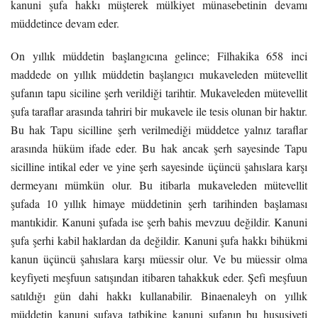
kanuni şufa hakkı müşterek mülkiyet münasebetinin devamı
müddetince devam eder.
On yıllık müddetin başlangıcına gelince; Filhakika 658 inci
maddede on yıllık müddetin başlangıcı mukaveleden mütevellit
şufanın tapu siciline şerh verildiği tarihtir. Mukaveleden mütevellit
şufa taraflar arasında tahriri bir mukavele ile tesis olunan bir haktır.
Bu hak Tapu sicilline şerh verilmediği müddetce yalnız taraflar
arasında hüküm ifade eder. Bu hak ancak şerh sayesinde Tapu
sicilline intikal eder ve yine şerh sayesinde üçüncü şahıslara karşı
dermeyanı mümkün olur. Bu itibarla mukaveleden mütevellit
şufada 10 yıllık himaye müddetinin şerh tarihinden başlaması
mantıkidir. Kanuni şufada ise şerh bahis mevzuu değildir. Kanuni
şufa şerhi kabil haklardan da değildir. Kanuni şufa hakkı bihükmi
kanun üçüncü şahıslara karşı müessir olur. Ve bu müessir olma
keyfiyeti meşfuun satışından itibaren tahakkuk eder. Şefi meşfuun
satıldığı gün dahi hakkı kullanabilir. Binaenaleyh on yıllık
müddetin kanuni şufaya tatbikine kanuni şufanın bu hususiyeti