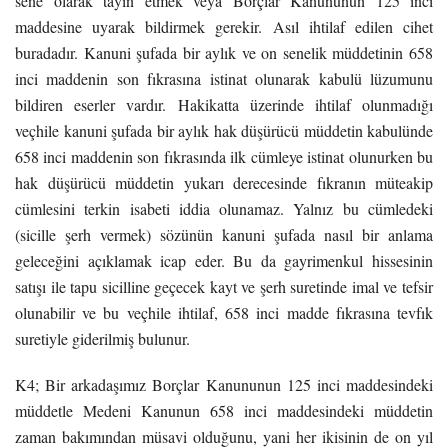
sene olarak tayin etmek veya Borçlar Kanununun 125 inci
maddesine uyarak bildirmek gerekir. Asıl ihtilaf edilen cihet
buradadır. Kanuni şufada bir aylık ve on senelik müddetinin 658
inci maddenin son fıkrasına istinat olunarak kabulü lüzumunu
bildiren eserler vardır. Hakikatta üzerinde ihtilaf olunmadığı
veçhile kanuni şufada bir aylık hak düşürücü müddetin kabulünde
658 inci maddenin son fıkrasında ilk cümleye istinat olunurken bu
hak düşürücü müddetin yukarı derecesinde fıkranın müteakip
cümlesini terkin isabeti iddia olunamaz. Yalnız bu cümledeki
(sicille şerh vermek) sözünün kanuni şufada nasıl bir anlama
geleceğini açıklamak icap eder. Bu da gayrimenkul hissesinin
satışı ile tapu sicilline geçecek kayt ve şerh suretinde imal ve tefsir
olunabilir ve bu veçhile ihtilaf, 658 inci madde fıkrasına tevfık
suretiyle giderilmiş bulunur.
K4; Bir arkadaşımız Borçlar Kanununun 125 inci maddesindeki
müddetle Medeni Kanunun 658 inci maddesindeki müddetin
zaman bakımından müsavi olduğunu, yani her ikisinin de on yıl