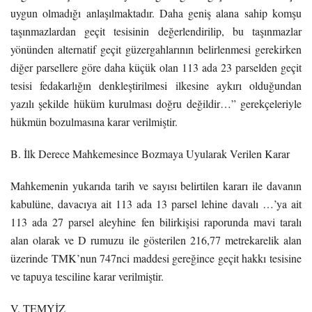
uygun olmadığı anlaşılmaktadır. Daha geniş alana sahip komşu
taşınmazlardan geçit tesisinin değerlendirilip, bu taşınmazlar
yönünden alternatif geçit güzergahlarının belirlenmesi gerekirken
diğer parsellere göre daha küçük olan 113 ada 23 parselden geçit
tesisi fedakarlığın denkleştirilmesi ilkesine aykırı olduğundan
yazılı şekilde hüküm kurulması doğru değildir…” gerekçeleriyle
hükmün bozulmasına karar verilmiştir.
B. İlk Derece Mahkemesince Bozmaya Uyularak Verilen Karar
Mahkemenin yukarıda tarih ve sayısı belirtilen kararı ile davanın
kabulüne, davacıya ait 113 ada 13 parsel lehine davalı …’ya ait
113 ada 27 parsel aleyhine fen bilirkişisi raporunda mavi taralı
alan olarak ve D rumuzu ile gösterilen 216,77 metrekarelik alan
üzerinde TMK’nun 747nci maddesi gereğince geçit hakkı tesisine
ve tapuya tesciline karar verilmiştir.
V. TEMYİZ