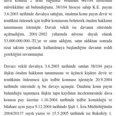
dava konusu 2 nolu bağımsız bölümün 66/104 hissesinin
müvekkiline ait bulunduğunu, 38/104 hisseye sahip K.E. payını
3.6.2003 tarihinde davalıya sattığını, önalıma konu payın devir ve
temlikini önlemek için tedbir konmasını belirterek önalım hakkının
tanınmasını istemiştir. Davalı vekili ise davanın süresinde
açılmadığım, 2001-2002 yıllarında nüvene dayalı olarak
53.000.000.000.-TL’ye ve satın aldığım, satın aldıktan sonrada
rızai taksim yapılarak kullanılmaya başlandığını davanın reddi
gerektiğini savunmuştur.
Davacı vekili davalıya 3.6.2003 tarihinde satılan 38/104 paya
ilişkin önalım hakkının tanınmasını ve üçüncü kişilere devir ve
temlikinin önlenmesi için tedbir konması işlemiyle 20.9.2004
tarihinde süresinde iş bu davayı açmıştır. Önalıma konu payın
bulunduğu taşınmaza ilişkin tapu kaydının incelenmesinde dava
konusu pay üzerine 1.10.2004 tarihinde tedbir konulduğu ve
bilahare aynı paya 9.12.2004 tarihinde Şişli 1. İcra Müdürlüğünün
2004/20137 sayılı yazısı ve 15.5.2005 tarihinde ise Bakırköy 1.