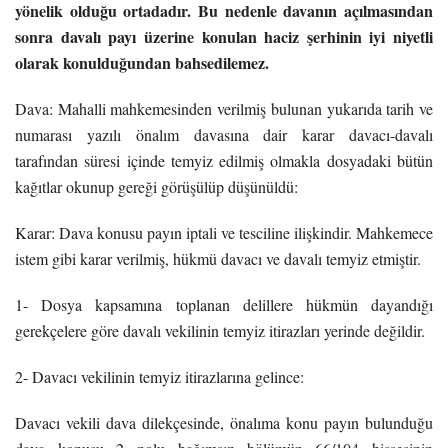
yönelik olduğu ortadadır. Bu nedenle davanın açılmasından
sonra davalı payı üzerine konulan haciz şerhinin iyi niyetli
olarak konulduğundan bahsedilemez.
Dava: Mahalli mahkemesinden verilmiş bulunan yukarıda tarih ve
numarası yazılı önalım davasına dair karar davacı-davalı
tarafından süresi içinde temyiz edilmiş olmakla dosyadaki bütün
kağıtlar okunup gereği görüşülüp düşünüldü:
Karar: Dava konusu payın iptali ve tesciline ilişkindir. Mahkemece
istem gibi karar verilmiş, hükmü davacı ve davalı temyiz etmiştir.
1- Dosya kapsamına toplanan delillere hükmün dayandığı
gerekçelere göre davalı vekilinin temyiz itirazları yerinde değildir.
2- Davacı vekilinin temyiz itirazlarına gelince:
Davacı vekili dava dilekçesinde, önalıma konu payın bulunduğu