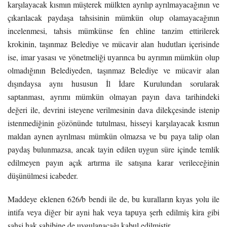
karşılayacak kısmın müşterek mülkten ayrılıp ayrılmayacağının ve
çıkarılacak paydaşa tahsisinin mümkün olup olamayacağının
incelenmesi, tahsis mümkünse fen ehline tanzim ettirilerek
krokinin, taşınmaz Belediye ve mücavir alan hudutları içerisinde
ise, imar yasası ve yönetmeliği uyarınca bu ayrımın mümkün olup
olmadığının Belediyeden, taşınmaz Belediye ve mücavir alan
dışındaysa aynı hususun İl İdare Kurulundan sorularak
saptanması, ayrımı mümkün olmayan payın dava tarihindeki
değeri ile, devrini isteyene verilmesinin dava dilekçesinde istenip
istenmediğinin gözönünde tutulması, hisseyi karşılayacak kısmın
maldan aynen ayrılması mümkün olmazsa ve bu paya talip olan
paydaş bulunmazsa, ancak tayin edilen uygun süre içinde temlik
edilmeyen payın açık artırma ile satışına karar verileceğinin
düşünülmesi icabeder.
Maddeye eklenen 626/b bendi ile de, bu kuralların kıyas yolu ile
intifa veya diğer bir ayni hak veya tapuya şerh edilmiş kira gibi
şahsi hak sahibine de uygulanacağı kabul edilmiştir.