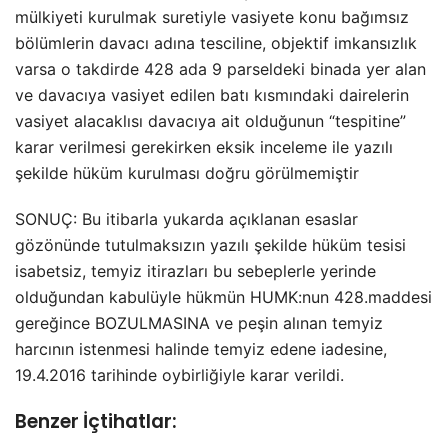
mülkiyeti kurulmak suretiyle vasiyete konu bağımsız
bölümlerin davacı adına tesciline, objektif imkansızlık
varsa o takdirde 428 ada 9 parseldeki binada yer alan
ve davacıya vasiyet edilen batı kısmındaki dairelerin
vasiyet alacaklısı davacıya ait olduğunun “tespitine”
karar verilmesi gerekirken eksik inceleme ile yazılı
şekilde hüküm kurulması doğru görülmemiştir
SONUÇ: Bu itibarla yukarda açıklanan esaslar
gözönünde tutulmaksızın yazılı şekilde hüküm tesisi
isabetsiz, temyiz itirazları bu sebeplerle yerinde
olduğundan kabulüyle hükmün HUMK:nun 428.maddesi
gereğince BOZULMASINA ve peşin alınan temyiz
harcının istenmesi halinde temyiz edene iadesine,
19.4.2016 tarihinde oybirliğiyle karar verildi.
Benzer İçtihatlar: