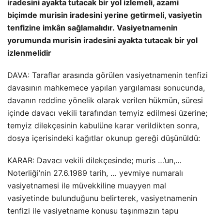
iradesini ayakta tutacak bir yol izlemeli, azami
biçimde murisin iradesini yerine getirmeli, vasiyetin
tenfizine imkân sağlamalıdır. Vasiyetnamenin
yorumunda murisin iradesini ayakta tutacak bir yol
izlenmelidir
DAVA: Taraflar arasında görülen vasiyetnamenin tenfizi
davasının mahkemece yapılan yargılaması sonucunda,
davanın reddine yönelik olarak verilen hükmün, süresi
içinde davacı vekili tarafından temyiz edilmesi üzerine;
temyiz dilekçesinin kabulüne karar verildikten sonra,
dosya içerisindeki kağıtlar okunup gereği düşünüldü:
KARAR: Davacı vekili dilekçesinde; muris …’un,…
Noterliği’nin 27.6.1989 tarih, … yevmiye numaralı
vasiyetnamesi ile müvekkiline muayyen mal
vasiyetinde bulunduğunu belirterek, vasiyetnamenin
tenfizi ile vasiyetname konusu taşınmazın tapu