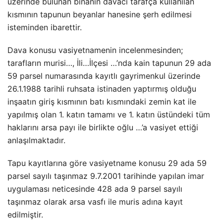
üzerinde bulunan binanın davacı tarafça kullanılan
kısmının tapunun beyanlar hanesine şerh edilmesi
isteminden ibarettir.
Dava konusu vasiyetnamenin incelenmesinden;
tarafların murisi…, İli…İlçesi …’nda kain tapunun 29 ada
59 parsel numarasında kayıtlı gayrimenkul üzerinde
26.1.1988 tarihli ruhsata istinaden yaptırmış olduğu
inşaatın giriş kısmının batı kısmındaki zemin kat ile
yapılmış olan 1. katın tamamı ve 1. katın üstündeki tüm
haklarını arsa payı ile birlikte oğlu …’a vasiyet ettiği
anlaşılmaktadır.
Tapu kayıtlarına göre vasiyetname konusu 29 ada 59
parsel sayılı taşınmaz 9.7.2001 tarihinde yapılan imar
uygulaması neticesinde 428 ada 9 parsel sayılı
taşınmaz olarak arsa vasfı ile muris adına kayıt
edilmiştir.