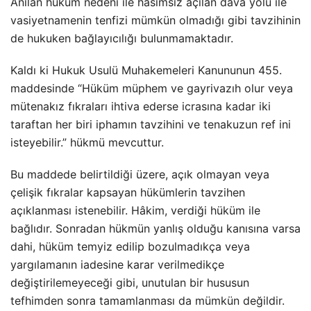
Anılan hüküm nedeni ile hasımsız açılan dava yolu ile
vasiyetnamenin tenfizi mümkün olmadığı gibi tavzihinin
de hukuken bağlayıcılığı bulunmamaktadır.
Kaldı ki Hukuk Usulü Muhakemeleri Kanununun 455.
maddesinde “Hüküm müphem ve gayrivazıh olur veya
mütenakız fıkraları ihtiva ederse icrasına kadar iki
taraftan her biri iphamın tavzihini ve tenakuzun ref ini
isteyebilir.” hükmü mevcuttur.
Bu maddede belirtildiği üzere, açık olmayan veya
çelişik fıkralar kapsayan hükümlerin tavzihen
açıklanması istenebilir. Hâkim, verdiği hüküm ile
bağlıdır. Sonradan hükmün yanlış olduğu kanısına varsa
dahi, hüküm temyiz edilip bozulmadıkça veya
yargılamanın iadesine karar verilmedikçe
değiştirilemeyeceği gibi, unutulan bir hususun
tefhimden sonra tamamlanması da mümkün değildir.