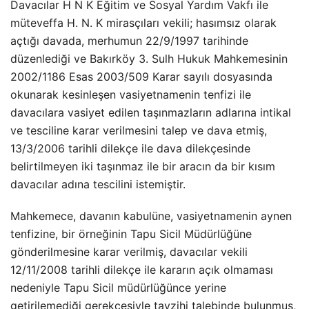
Davacılar H N K Eğitim ve Sosyal Yardım Vakfı ile
müteveffa H. N. K mirasçıları vekili; hasımsız olarak
açtığı davada, merhumun 22/9/1997 tarihinde
düzenlediği ve Bakırköy 3. Sulh Hukuk Mahkemesinin
2002/1186 Esas 2003/509 Karar sayılı dosyasında
okunarak kesinleşen vasiyetnamenin tenfizi ile
davacılara vasiyet edilen taşınmazların adlarına intikal
ve tesciline karar verilmesini talep ve dava etmiş,
13/3/2006 tarihli dilekçe ile dava dilekçesinde
belirtilmeyen iki taşınmaz ile bir aracın da bir kısım
davacılar adına tescilini istemiştir.
Mahkemece, davanın kabulüne, vasiyetnamenin aynen
tenfizine, bir örneğinin Tapu Sicil Müdürlüğüne
gönderilmesine karar verilmiş, davacılar vekili
12/11/2008 tarihli dilekçe ile kararın açık olmaması
nedeniyle Tapu Sicil müdürlüğünce yerine
getirilemediği gerekçesiyle tavzihi talebinde bulunmuş,