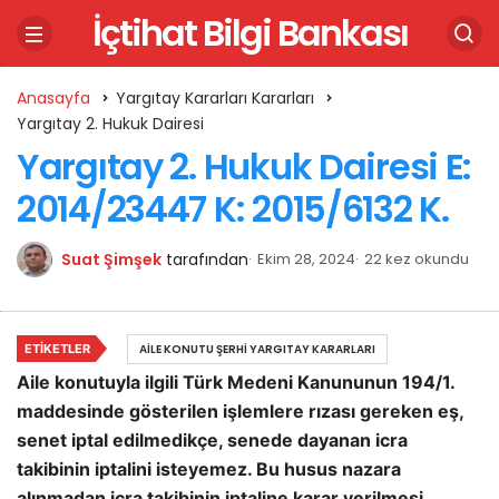
İçtihat Bilgi Bankası
Anasayfa
Yargıtay Kararları Kararları
Yargıtay 2. Hukuk Dairesi
Yargıtay 2. Hukuk Dairesi E:
2014/23447 K: 2015/6132 K.
Suat Şimşek
tarafından
Ekim 28, 2024
22 kez okundu
ETIKETLER
AILE KONUTU ŞERHI YARGITAY KARARLARI
Aile konutuyla ilgili Türk Medeni Kanununun 194/1.
maddesinde gösterilen işlemlere rızası gereken eş,
senet iptal edilmedikçe, senede dayanan icra
takibinin iptalini isteyemez. Bu husus nazara
alınmadan icra takibinin iptaline karar verilmesi