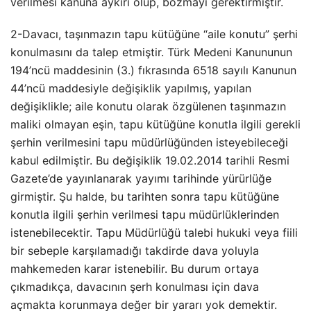
verilmesi kanuna aykırı olup, bozmayı gerektirmiştir.
2-Davacı, taşınmazın tapu kütüğüne “aile konutu” şerhi
konulmasını da talep etmiştir. Türk Medeni Kanununun
194’ncü maddesinin (3.) fıkrasında 6518 sayılı Kanunun
44’ncü maddesiyle değişiklik yapılmış, yapılan
değişiklikle; aile konutu olarak özgülenen taşınmazın
maliki olmayan eşin, tapu kütüğüne konutla ilgili gerekli
şerhin verilmesini tapu müdürlüğünden isteyebileceği
kabul edilmiştir. Bu değişiklik 19.02.2014 tarihli Resmi
Gazete’de yayınlanarak yayımı tarihinde yürürlüğe
girmiştir. Şu halde, bu tarihten sonra tapu kütüğüne
konutla ilgili şerhin verilmesi tapu müdürlüklerinden
istenebilecektir. Tapu Müdürlüğü talebi hukuki veya fiili
bir sebeple karşılamadığı takdirde dava yoluyla
mahkemeden karar istenebilir. Bu durum ortaya
çıkmadıkça, davacının şerh konulması için dava
açmakta korunmaya değer bir yararı yok demektir.