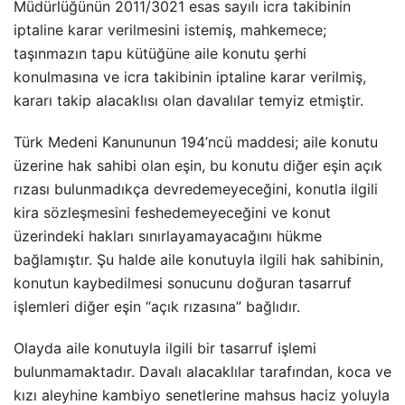
Müdürlüğünün 2011/3021 esas sayılı icra takibinin
iptaline karar verilmesini istemiş, mahkemece;
taşınmazın tapu kütüğüne aile konutu şerhi
konulmasına ve icra takibinin iptaline karar verilmiş,
kararı takip alacaklısı olan davalılar temyiz etmiştir.
Türk Medeni Kanununun 194’ncü maddesi; aile konutu
üzerine hak sahibi olan eşin, bu konutu diğer eşin açık
rızası bulunmadıkça devredemeyeceğini, konutla ilgili
kira sözleşmesini feshedemeyeceğini ve konut
üzerindeki hakları sınırlayamayacağını hükme
bağlamıştır. Şu halde aile konutuyla ilgili hak sahibinin,
konutun kaybedilmesi sonucunu doğuran tasarruf
işlemleri diğer eşin “açık rızasına” bağlıdır.
Olayda aile konutuyla ilgili bir tasarruf işlemi
bulunmamaktadır. Davalı alacaklılar tarafından, koca ve
kızı aleyhine kambiyo senetlerine mahsus haciz yoluyla