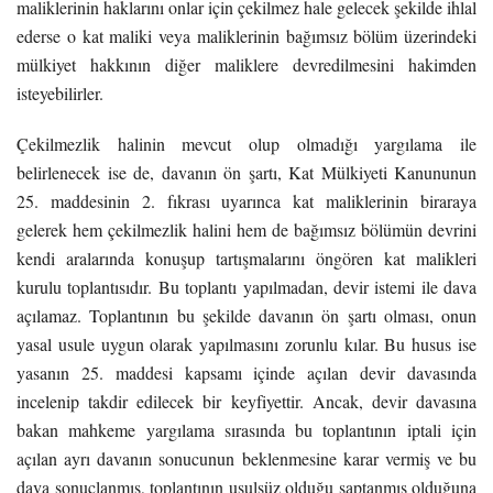
maliklerinin haklarını onlar için çekilmez hale gelecek şekilde ihlal
ederse o kat maliki veya maliklerinin bağımsız bölüm üzerindeki
mülkiyet hakkının diğer maliklere devredilmesini hakimden
isteyebilirler.
Çekilmezlik halinin mevcut olup olmadığı yargılama ile
belirlenecek ise de, davanın ön şartı, Kat Mülkiyeti Kanununun
25. maddesinin 2. fıkrası uyarınca kat maliklerinin biraraya
gelerek hem çekilmezlik halini hem de bağımsız bölümün devrini
kendi aralarında konuşup tartışmalarını öngören kat malikleri
kurulu toplantısıdır. Bu toplantı yapılmadan, devir istemi ile dava
açılamaz. Toplantının bu şekilde davanın ön şartı olması, onun
yasal usule uygun olarak yapılmasını zorunlu kılar. Bu husus ise
yasanın 25. maddesi kapsamı içinde açılan devir davasında
incelenip takdir edilecek bir keyfiyettir. Ancak, devir davasına
bakan mahkeme yargılama sırasında bu toplantının iptali için
açılan ayrı davanın sonucunun beklenmesine karar vermiş ve bu
dava sonuçlanmış, toplantının usulsüz olduğu saptanmış olduğuna