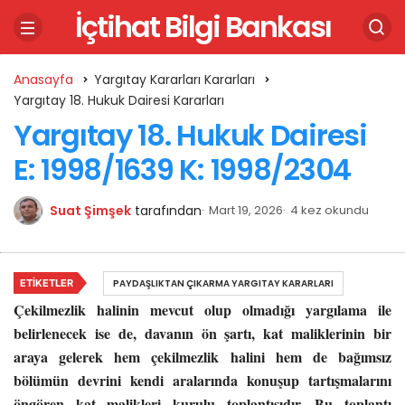
İçtihat Bilgi Bankası
Anasayfa
Yargıtay Kararları Kararları
Yargıtay 18. Hukuk Dairesi Kararları
Yargıtay 18. Hukuk Dairesi
E: 1998/1639 K: 1998/2304
Suat Şimşek
tarafından
Mart 19, 2026
4 kez okundu
ETIKETLER
PAYDAŞLIKTAN ÇIKARMA YARGITAY KARARLARI
Çekilmezlik halinin mevcut olup olmadığı yargılama ile
belirlenecek ise de, davanın ön şartı, kat maliklerinin bir
araya gelerek hem çekilmezlik halini hem de bağımsız
bölümün devrini kendi aralarında konuşup tartışmalarını
öngören kat malikleri kurulu toplantısıdır. Bu toplantı