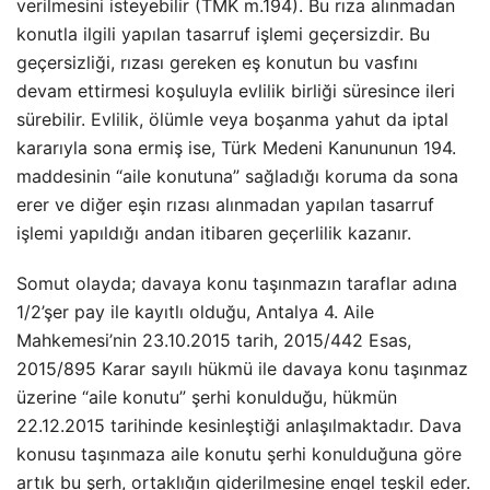
verilmesini isteyebilir (TMK m.194). Bu rıza alınmadan
konutla ilgili yapılan tasarruf işlemi geçersizdir. Bu
geçersizliği, rızası gereken eş konutun bu vasfını
devam ettirmesi koşuluyla evlilik birliği süresince ileri
sürebilir. Evlilik, ölümle veya boşanma yahut da iptal
kararıyla sona ermiş ise, Türk Medeni Kanununun 194.
maddesinin “aile konutuna” sağladığı koruma da sona
erer ve diğer eşin rızası alınmadan yapılan tasarruf
işlemi yapıldığı andan itibaren geçerlilik kazanır.
Somut olayda; davaya konu taşınmazın taraflar adına
1/2’şer pay ile kayıtlı olduğu, Antalya 4. Aile
Mahkemesi’nin 23.10.2015 tarih, 2015/442 Esas,
2015/895 Karar sayılı hükmü ile davaya konu taşınmaz
üzerine “aile konutu” şerhi konulduğu, hükmün
22.12.2015 tarihinde kesinleştiği anlaşılmaktadır. Dava
konusu taşınmaza aile konutu şerhi konulduğuna göre
artık bu şerh, ortaklığın giderilmesine engel teşkil eder.