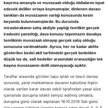
kaçırma amacıyla ve muvazaalı olduğu iddialarını ispat
edecek deliller ortaya koymamışlar, dinlenen davacı
tanıkları da muvazaanın varlığı konusunda kesin
beyanda bulunmamışlardır. Bu durumda
mirasbırakanın satış akdiyle yaptığı temlikin gerçek
iradesini yansıttığı, dava konusu taşınmazın davalıya
temlikinin muvazaalı olmayıp gerçek satış olduğu
sonucuna varılmaktadır. Ayrıca, her ne kadar akitte
gösterilen bedel akit tarihindeki gerçek bedelden
düşük ise de, salt bedeller arasındaki oransızlığın tek
başına muvazaanın delili olamayacağı açıktır.
Taraflar arasında görülen tapu iptali ve tescil davası
sonunda, yerel mahkemece davanın kabulüne ilişkin
olarak verilen karar davalı vekili tarafından yasal süre
içerisinde duruşma istekli temyiz edilmiş olmakla,
duruşma günü olarak saptanan 18.10.2016 Salı günü
için yapılan tebligat üzerine temyiz eden davalı A. Y. E.