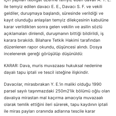
ile temyiz edilen davacı E. E., Davacı S. F. ve vekili
geldiler, duruşmaya başlandı, süresinde verildiği ve
kayıt olunduğu anlaşılan temyiz dilekçesinin kabulüne
karar verildikten sonra gelen vekilin ve asilin sözlü
açıklamaları dinlendi, duruşmanın bittiği bildirildi, iş
karara bırakıldı. Bilahare Tetkik Hakimi tarafından
düzenlenen rapor okundu, düşüncesi alındı. Dosya
incelenerek gereği görüşülüp düşünüldü:
KARAR: Dava, muris muvazaası hukuksal nedenine
dayalı tapu iptali ve tescil isteğine ilişkindir.
Davacılar, mirasbırakan Y. E.’in maliki olduğu 1990
parsel sayılı taşınmazdaki 250m2’lik bölümü oğlu olan
davalıya mirastan mal kaçırma amacıyla muvazaalı
olarak temlik ettiğini ileri sürerek, tapu kaydının iptali
ile miras payları oranında adlarına tescile karar