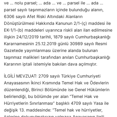
ve … nolu parsel; … ada … ve … parsel ile … ada …
parsel sayılı taşınmazların içinde bulunduğu alanın,
6306 sayılı Afet Riski Altındaki Alanların
Dönüştürülmesi Hakkında Kanunun 2/1-(ç) maddesi ile
EK-1/1-(b) maddeleri uyarınca riskli alan ilan edilmesine
ilişkin 24/12/2019 tarihli, 1879 sayılı Cumhurbaşkanlığı
Kararnamesinin 25.12.2019 günlü 30989 sayılı Resmi
Gazetede yayımlanması üzerine alanda bulunan
taşınmaz malikleri tarafından anılan Cumhurbaşkanlığı
Kararının iptali istemiyle bakılan dava açılmıştır.
İLGİLİ MEVZUAT: 2709 sayılı Türkiye Cumhuriyeti
Anayasasının İkinci Kısmında Temel Hak ve Ödevlerin
düzenlendiği, Birinci Bölümünde ise Genel Hükümlerin
belirlendiği, bu bölümde yer alan “Temel Hak ve
Hürriyetlerin Sınırlanması” başlıklı 4709 sayılı Yasa ile
değişik 13. maddesinde: “Temel hak ve hürriyetler,
özlerine dokunulmaksızın yalnızca Anayasanın ilgili