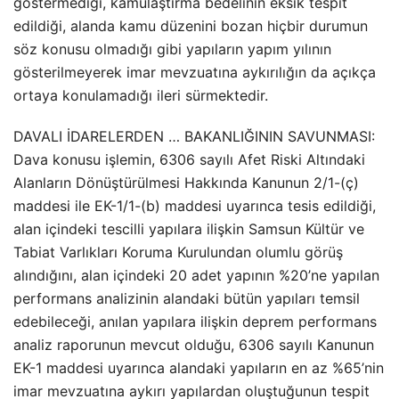
göstermediği, kamulaştırma bedelinin eksik tespit
edildiği, alanda kamu düzenini bozan hiçbir durumun
söz konusu olmadığı gibi yapıların yapım yılının
gösterilmeyerek imar mevzuatına aykırılığın da açıkça
ortaya konulamadığı ileri sürmektedir.
DAVALI İDARELERDEN … BAKANLIĞININ SAVUNMASI:
Dava konusu işlemin, 6306 sayılı Afet Riski Altındaki
Alanların Dönüştürülmesi Hakkında Kanunun 2/1-(ç)
maddesi ile EK-1/1-(b) maddesi uyarınca tesis edildiği,
alan içindeki tescilli yapılara ilişkin Samsun Kültür ve
Tabiat Varlıkları Koruma Kurulundan olumlu görüş
alındığını, alan içindeki 20 adet yapının %20’ne yapılan
performans analizinin alandaki bütün yapıları temsil
edebileceği, anılan yapılara ilişkin deprem performans
analiz raporunun mevcut olduğu, 6306 sayılı Kanunun
EK-1 maddesi uyarınca alandaki yapıların en az %65’nin
imar mevzuatına aykırı yapılardan oluştuğunun tespit