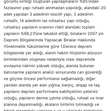
görüntü kirliliği oluşturan yapılaşmaların %65’inden
fazlasının yapı ruhsatı alınmadan yapıldığı, alandaki 20
adet yapıdan 3 adedinin tescilli yapı, 3 adedinin
ruhsatlı, 14 adedinin ise ruhsatsız yapı olduğu,
ruhsatsız yapıların oranının riskli alandaki toplam
yapıların %88,23’üne tekabül ettiği, binaların 2007 yılı
Deprem Bölgelerinde Yapılacak Binalar Hakkında
Yönetmeliik hükümlerine göre 1.Derece deprem
bölgesinde yer aldığı, alanın hakim litojisinin alüvyon
birimlerinden oluşması nedeniyle olası depremde
sıvılaşma riskinin yüksek olduğu, alanda bulunan
betonarme yapıların analizi sonucunda can güvenliği
ve göçme öncesi performansı sağlamadığı, diğer
yandan alanda yer alan yığma, kerpiç, ahşap ve taş
yapıların deprem performans kabiliyetinin yetersiz
olduğu, yapıların derme çatma olduğu, ruhsat ve imar
planına dayanmadığı, aksların birbirini tutmadığı ve
bitişik nizamdaki yapıların x ve y yönünde birbirlerini