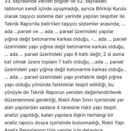
33. sayfasında verilen bilgiler ile 52. sayfadaki
tablonun kendi içinde uyuşmadığı, ayrıca Bilirkişi Kurulu
olarak taşıyıcı sisteme dair yerinde yapılan tespitler ile
Teknik Rapor’da belirtilen taşıyıcı sistemler arasında; …
ada …parsel ve … ada … parsel üzerindeki yapılar
yığma değil betonarme karkas olduğu, -… ada … parsel
üzerindeki yapı yığma değil betonarme karkas olduğu,
… ada … parsel üzerindeki yapı 6 katlı değil, 2 si asma
kat olmak üzere toplam 7 katlı olduğu, …ada … parsel
üzerindeki yapı yığma değil betonarme karkas olduğu ,
… ada … parsel üzerindeki yapı prefabrik değil yığma
yapı olduğu yönünde farklılıklar tespit edildiği, bu
yönüyle de Teknik Raporun yeniden değerlendirilerek
düzenlenmesi gerektiği, Riskli Alan Sınırı içerisinde yer
alan yapılardan sadece 4 tanesine riskli yapı tespit
analizi yapıldığı, kalan yapılara ilişkin herhangi bir
analiz raporu dosya içerisinde bulunmadığı, Riskli Yapı
Analiz Raporlarının tüm yapılar için detaylıca