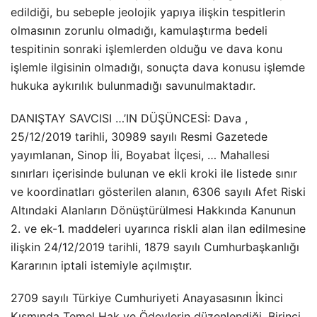
edildiği, bu sebeple jeolojik yapıya ilişkin tespitlerin
olmasının zorunlu olmadığı, kamulaştırma bedeli
tespitinin sonraki işlemlerden olduğu ve dava konu
işlemle ilgisinin olmadığı, sonuçta dava konusu işlemde
hukuka aykırılık bulunmadığı savunulmaktadır.
DANIŞTAY SAVCISI …’IN DÜŞÜNCESİ: Dava ,
25/12/2019 tarihli, 30989 sayılı Resmi Gazetede
yayımlanan, Sinop İli, Boyabat İlçesi, … Mahallesi
sınırları içerisinde bulunan ve ekli kroki ile listede sınır
ve koordinatları gösterilen alanın, 6306 sayılı Afet Riski
Altındaki Alanların Dönüştürülmesi Hakkında Kanunun
2. ve ek-1. maddeleri uyarınca riskli alan ilan edilmesine
ilişkin 24/12/2019 tarihli, 1879 sayılı Cumhurbaşkanlığı
Kararının iptali istemiyle açılmıştır.
2709 sayılı Türkiye Cumhuriyeti Anayasasının İkinci
Kısmında Temel Hak ve Ödevlerin düzenlendiği, Birinci