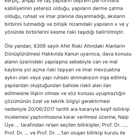
kerpiç, ahşap ve taş yapıların deprem performans
kabiliyetinin yetersiz olduğu, yapıların derme çatma
olduğu, ruhsat ve imar planına dayanmadığı, aksların
birbirini tutmadığı ve bitişik nizamdaki yapıların x ve y
yönünde birbirlerini kesme riski taşıdığı belirtilmiştir.
Öte yandan, 6306 sayılı Afet Riski Altındaki Alanların
Dönüştürülmesi Hakkında Kanun uyarınca, dava konusu
alanın üzerindeki yapılaşma sebebiyle can ve mal
kaybına yol açma riski taşıyan ve imar mevzuatına
aykırı olan veya yapı ruhsatı alınmaksızın inşa edilmiş
yapılardan oluştuğundan bahisle riskli alan ilan
edilmesine ilişkin olması ve söz konusu uyuşmazlığın
çözümünün özel ve teknik bilgiyi gerektirmesi
nedeniyle 20/06/2017 tarihli ara kararıyla keşif-bilirkişi
incelemesi yaptırılmasına karar verilmesi üzerine, Naip
Üye … tarafından re’sen seçilen bilirkişiler; Prof. Dr. …,
Prof. Dr. … ve Prof. Dr. …’tan oluşan bilirkişi kurulu ile