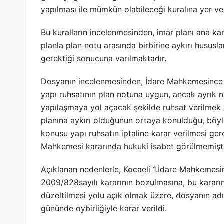
yapılması ile mümkün olabileceği kuralına yer veri
Bu kuralların incelenmesinden, imar planı ana kar
planla plan notu arasında birbirine aykırı hususl
gerektiği sonucuna varılmaktadır.
Dosyanın incelenmesinden, İdare Mahkemesince h
yapı ruhsatının plan notuna uygun, ancak ayrık 
yapılaşmaya yol açacak şekilde ruhsat verilmek 
planına aykırı olduğunun ortaya konulduğu, böyle
konusu yapı ruhsatın iptaline karar verilmesi ge
Mahkemesi kararında hukuki isabet görülmemişti
Açıklanan nedenlerle, Kocaeli 1.İdare Mahkemesin
2009/828sayılı kararının bozulmasına, bu kararın 
düzeltilmesi yolu açık olmak üzere, dosyanın a
gününde oybirliğiyle karar verildi.