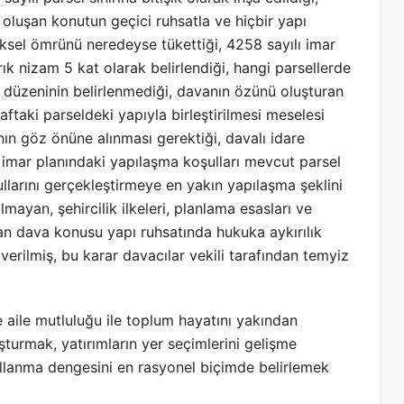
luşan konutun geçici ruhsatla ve hiçbir yapı
iksel ömrünü neredeyse tükettiği, 4258 sayılı imar
ık nizam 5 kat olarak belirlendiği, hangi parsellerde
itle düzeninin belirlenmediği, davanın özünü oluşturan
aftaki parseldeki yapıyla birleştirilmesi meselesi
n göz önüne alınması gerektiği, davalı idare
 imar planındaki yapılaşma koşulları mevcut parsel
llarını gerçekleştirmeye en yakın yapılaşma şeklini
lmayan, şehircilik ilkeleri, planlama esasları ve
lan dava konusu yapı ruhsatında hukuka aykırılık
erilmiş, bu karar davacılar vekili tarafından temyiz
ve aile mutluluğu ile toplum hayatını yakından
uşturmak, yatırımların yer seçimlerini gelişme
llanma dengesini en rasyonel biçimde belirlemek