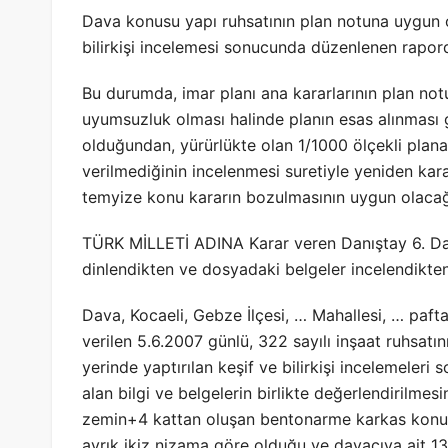
Dava konusu yapı ruhsatının plan notuna uygun 
bilirkişi incelemesi sonucunda düzenlenen rapord
Bu durumda, imar planı ana kararlarının plan notu
uyumsuzluk olması halinde planın esas alınması
olduğundan, yürürlükte olan 1/1000 ölçekli plana 
verilmediğinin incelenmesi suretiyle yeniden kar
temyize konu kararın bozulmasının uygun olacağ
TÜRK MİLLETİ ADINA Karar veren Danıştay 6. Dai
dinlendikten ve dosyadaki belgeler incelendikten
Dava, Kocaeli, Gebze İlçesi, … Mahallesi, … pafta,
verilen 5.6.2007 günlü, 322 sayılı inşaat ruhsatın
yerinde yaptırılan keşif ve bilirkişi incelemeler
alan bilgi ve belgelerin birlikte değerlendirilm
zemin+4 kattan oluşan bentonarme karkas konut 
ayrık ikiz nizama göre olduğu ve davacıya ait 13 sa