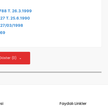
1788 T. 26.3.1999
427 T. 25.6.1990
: 27/03/1998
469
 Göster (0)
si
Faydalı Linkler