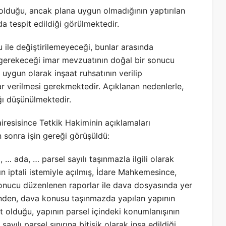
olduğu, ancak plana uygun olmadığının yaptırılan
a tespit edildiği görülmektedir.
 ile değiştirilemeyeceği, bunlar arasında
 gerekeceği imar mevzuatının doğal bir sonucu
uygun olarak inşaat ruhsatının verilip
ar verilmesi gerekmektedir. Açıklanan nedenlerle,
ı düşünülmektedir.
resisince Tetkik Hakiminin açıklamaları
 sonra işin gereği görüşüldü:
 … ada, … parsel sayılı taşınmazla ilgili olarak
ın iptali istemiyle açılmış, İdare Mahkemesince,
i sonucu düzenlenen raporlar ile dava dosyasında yer
esinden, dava konusu taşınmazda yapılan yapının
olduğu, yapının parsel içindeki konumlanışının
yılı parsel sınırına bitişik olarak inşa edildiği,