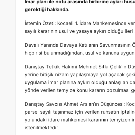
İmar planı ile notu arasında birbirine aykırı hu
gerektiği hakkında.
İstemin Özeti: Kocaeli 1. İdare Mahkemesince ve
sayılı kararının usul ve yasaya aykırı olduğu iler
Davalı Yanında Davaya Katılanın Savunmasının 
hiçbirisi bulunmadığından, usul ve kanuna uygun
Danıştay Tetkik Hakimi Mehmet Sıtkı Çelik’in Dü
yerine bitişik nizam yapılaşmaya yol açacak şeki
uygulama imar planına aykırı olduğu anlaşılan da
yönde verilen temyize konu kararın bozulması g
Danıştay Savcısı Ahmet Arslan’ın Düşüncesi: Kocae
parsel sayılı taşınmaz için verilen ruhsatın iptalin
yolundaki idare mahkemesi kararının temyizen i
istenilmektedir.