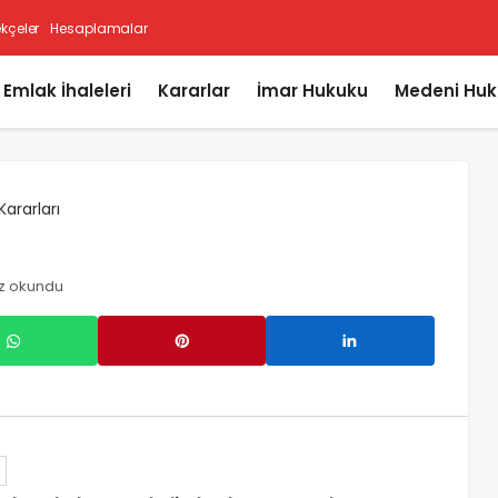
ekçeler
Hesaplamalar
i Emlak İhaleleri
Kararlar
İmar Hukuku
Medeni Huk
Kararları
ez okundu