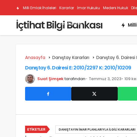
Milli Emlak İhaleleri
Kararlar
İmar Hukuku
Medeni Hukuk
Dil
İçtihat Bilgi Bankası
Kat Mülkiyeti
Mill
Anasayfa
Danıştay Kararları
Danıştay 6. Dairesi 
Danıştay 6. Dairesi E: 2010/2297 K: 2010/10209
Suat Şimşek
tarafından
Temmuz 3, 2023
109 k
ETIKETLER
DANIŞTAYIN İMAR PLANLARIYLA İLGILI KARARLARI