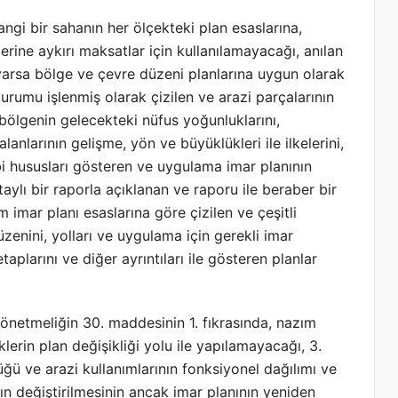
gi bir sahanın her ölçekteki plan esaslarına,
rine aykırı maksatlar için kullanılamayacağı, anılan
arsa bölge ve çevre düzeni planlarına uygun olarak
durumu işlenmiş olarak çizilen ve arazi parçalarının
, bölgenin gelecekteki nüfus yoğunluklarını,
anlarının gelişme, yön ve büyüklükleri ile ilkelerini,
bi hususları gösteren ve uygulama imar planının
lı bir raporla açıklanan ve raporu ile beraber bir
 imar planı esaslarına göre çizilen ve çeşitli
üzenini, yolları ve uygulama için gerekli imar
larını ve diğer ayrıntıları ile gösteren planlar
Yönetmeliğin 30. maddesinin 1. fıkrasında, nazım
lerin plan değişikliği yolu ile yapılamayacağı, 3.
ğü ve arazi kullanımlarının fonksiyonel dağılımı ve
ın değiştirilmesinin ancak imar planının yeniden