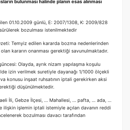
susların bulunması halinde planın esas alınması
rilen 01.10.2009 günlü, E: 2007/1308, K: 2009/828
i sürülerek bozulması istenilmektedir
Özeti: Temyiz edilen kararda bozma nedenlerinden
 olan kararın onanması gerektiği savunulmaktadır.
şüncesi: Olayda, ayrık nizam yapılaşma koşulu
lde izin verilmek suretiyle dayanağı 1/1000 ölçekli
va konusu inşaat ruhsatının iptali gerekirken aksi
erektiği düşünülmektedir.
li İli, Gebze İlçesi, … Mahallesi, … pafta, … ada, …
e ilişkin işlemin iptali istemiyle açılan davanın reddi
ncelenerek bozulması davacı tarafından