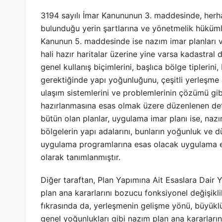
3194 sayılı İmar Kanununun 3. maddesinde, herhan
bulunduğu yerin şartlarına ve yönetmelik hükümle
Kanunun 5. maddesinde ise nazım imar planları v
hali hazır haritalar üzerine yine varsa kadastral 
genel kullanış biçimlerini, başlıca bölge tiplerini
gerektiğinde yapı yoğunluğunu, çeşitli yerleşme al
ulaşım sistemlerini ve problemlerinin çözümü gi
hazırlanmasına esas olmak üzere düzenlenen detay
bütün olan planlar, uygulama imar planı ise, nazım
bölgelerin yapı adalarını, bunların yoğunluk ve d
uygulama programlarına esas olacak uygulama etap
olarak tanımlanmıştır.
Diğer taraftan, Plan Yapımına Ait Esaslara Dair 
plan ana kararlarını bozucu fonksiyonel değişiklik
fıkrasında da, yerleşmenin gelişme yönü, büyüklü
genel yoğunlukları gibi nazım plan ana kararların