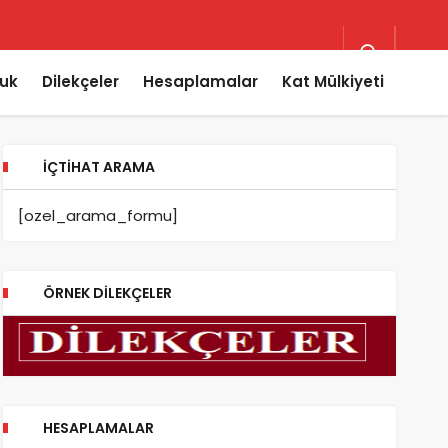
uk
Dilekçeler
Hesaplamalar
Kat Mülkiyeti
İÇTIHAT ARAMA
[ozel_arama_formu]
ÖRNEK DILEKÇELER
HESAPLAMALAR