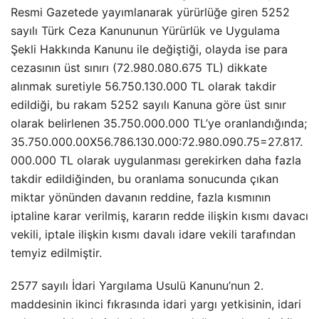
Resmi Gazetede yayımlanarak yürürlüğe giren 5252
sayılı Türk Ceza Kanununun Yürürlük ve Uygulama
Şekli Hakkında Kanunu ile değiştiği, olayda ise para
cezasının üst sınırı (72.980.080.675 TL) dikkate
alınmak suretiyle 56.750.130.000 TL olarak takdir
edildiği, bu rakam 5252 sayılı Kanuna göre üst sınır
olarak belirlenen 35.750.000.000 TL’ye oranlandığında;
35.750.000.00X56.786.130.000:72.980.090.75=27.817.
000.000 TL olarak uygulanması gerekirken daha fazla
takdir edildiğinden, bu oranlama sonucunda çıkan
miktar yönünden davanın reddine, fazla kısmının
iptaline karar verilmiş, kararın redde ilişkin kısmı davacı
vekili, iptale ilişkin kısmı davalı idare vekili tarafından
temyiz edilmiştir.
2577 sayılı İdari Yargılama Usulü Kanunu’nun 2.
maddesinin ikinci fıkrasında idari yargı yetkisinin, idari