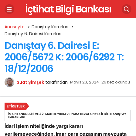
İçtihat Bilgi Bankası
Anasayfa
Danıştay Kararları
Danıştay 6. Dairesi Kararları
Danıştay 6. Dairesi E:
2006/5672 K: 2006/6292 T:
18/12/2006
Suat Şimşek
tarafından
Mayıs 23, 2024
26 kez okundu
ETIKETLER
İMAR KANUNU 32 VE 42. MADDE YIKIM VE PARA CEZALARIYLA İLGILI DANIŞTAY
KARARLARI
İdari işlem niteliğinde yargı kararı
verilemeyeceğinden, imar para cezasının mevzuata