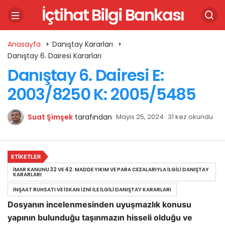
İçtihat Bilgi Bankası
Anasayfa
Danıştay Kararları
Danıştay 6. Dairesi Kararları
Danıştay 6. Dairesi E:
2003/8250 K: 2005/5485
Suat Şimşek
tarafından
Mayıs 25, 2024
31 kez okundu
ETIKETLER
İMAR KANUNU 32 VE 42. MADDE YIKIM VE PARA CEZALARIYLA İLGILI DANIŞTAY
KARARLARI
İNŞAAT RUHSATI VE İSKAN İZNI ILE İLGILI DANIŞTAY KARARLARI
Dosyanın incelenmesinden uyuşmazlık konusu
yapının bulunduğu taşınmazın hisseli olduğu ve