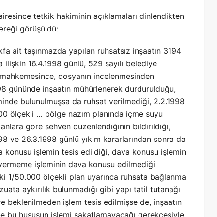
airesince tetkik hakiminin açıklamaları dinlendikten
ereği görüşüldü:
kfa ait taşınmazda yapılan ruhsatsız inşaatın 3194
 ilişkin 16.4.1998 günlü, 529 sayılı belediye
are mahkemesince, dosyanın incelenmesinden
1998 gününde inşaatın mühürlenerek durdurulduğu,
minde bulunulmuşsa da ruhsat verilmediği, 2.2.1998
.000 ölçekli … bölge nazım planında içme suyu
anlara göre sehven düzenlendiğinin bildirildiği,
98 ve 26.3.1998 günlü yıkım kararlarından sonra da
 konusu işlemin tesis edildiği, dava konusu işlemin
t vermeme işleminin dava konusu edilmediği
eki 1/50.000 ölçekli plan uyarınca ruhsata bağlanma
ata aykırılık bulunmadığı gibi yapı tatil tutanağı
e beklenilmeden işlem tesis edilmişse de, inşaatın
e bu hususun işlemi sakatlamayacağı gerekçesiyle