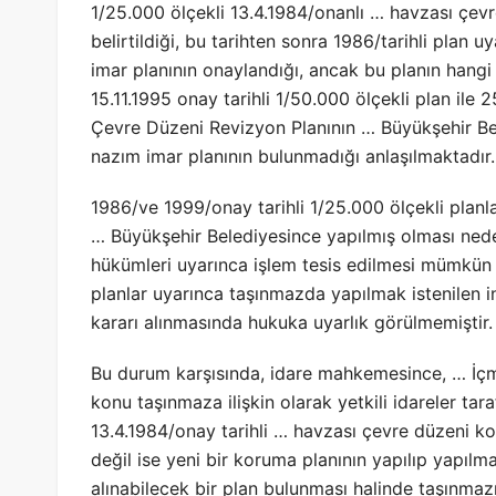
1/25.000 ölçekli 13.4.1984/onanlı … havzası çevr
belirtildiği, bu tarihten sonra 1986/tarihli plan 
imar planının onaylandığı, ancak bu planın hangi 
15.11.1995 onay tarihli 1/50.000 ölçekli plan ile 
Çevre Düzeni Revizyon Planının … Büyükşehir Bele
nazım imar planının bulunmadığı anlaşılmaktadır.
1986/ve 1999/onay tarihli 1/25.000 ölçekli planla
… Büyükşehir Belediyesince yapılmış olması neden
hükümleri uyarınca işlem tesis edilmesi mümkün
planlar uyarınca taşınmazda yapılmak istenilen 
kararı alınmasında hukuka uyarlık görülmemiştir.
Bu durum karşısında, idare mahkemesince, … İ
konu taşınmaza ilişkin olarak yetkili idareler ta
13.4.1984/onay tarihli … havzası çevre düzeni ko
değil ise yeni bir koruma planının yapılıp yapılma
alınabilecek bir plan bulunması halinde taşınm