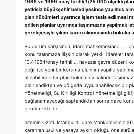
1986 ve 1999 onay tarihli 1/25.000 ölçekli planl
yetkisiz büyükşehir belediyesince yapılmış olma
plan hükümleri uyarınca işlem tesis edilmesi 
edilen planlar uyarınca taşınmazda yapılmak is
gerekçesiyle yıkım kararı alınmasında hukuka u
Bu durum karşısında, idare mahkemesince, … İ
konu taşınmaza ilişkin olarak yetkili idareler ta
13.4.1984/onay tarihli … havzası çevre düzeni ko
değil ise yeni bir koruma planının yapılıp yapılma
alınabilecek bir plan bulunması halinde taşınm
belirlendikten ve bölgede uygulanabilecek bir pl
Yönetmeliği, Su Kirliliği Kontrol Yönetmeliği gib
bağlanamayacağı saptandıktan sonra dava konusu
gerekmektedir.
İstemin Özeti: İstanbul 1. İdare Mahkemesinin 26
kararının usul ve yasaya aykırı olduğu öne sürül