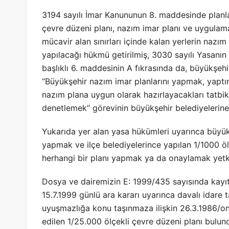
3194 sayılı İmar Kanununun 8. maddesinde planlar
çevre düzeni planı, nazım imar planı ve uygulam
mücavir alan sınırları içinde kalan yerlerin nazı
yapılacağı hükmü getirilmiş, 3030 sayılı Yasanın 
başlıklı 6. maddesinin A fıkrasında da, büyükşehi
“Büyükşehir nazım imar planlarını yapmak, yaptı
nazım plana uygun olarak hazırlayacakları tatbi
denetlemek” görevinin büyükşehir belediyelerine
Yukarıda yer alan yasa hükümleri uyarınca büyük
yapmak ve ilçe belediyelerince yapılan 1/1000 ö
herhangi bir planı yapmak ya da onaylamak yetki
Dosya ve dairemizin E: 1999/435 sayısında kayıtl
15.7.1999 günlü ara kararı uyarınca davalı idare
uyuşmazlığa konu taşınmaza ilişkin 26.3.1986/on
edilen 1/25.000 ölçekli çevre düzeni planı bulun