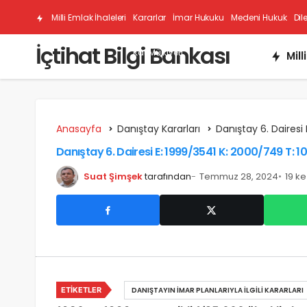
Milli Emlak İhaleleri
Kararlar
İmar Hukuku
Medeni Hukuk
Dil
İçtihat Bilgi Bankası
Kat Mülkiyeti
Mill
Anasayfa
Danıştay Kararları
Danıştay 6. Dairesi 
Danıştay 6. Dairesi E: 1999/3541 K: 2000/749 T: 1
Suat Şimşek
tarafından
Temmuz 28, 2024
19 k
ETIKETLER
DANIŞTAYIN İMAR PLANLARIYLA İLGILI KARARLARI