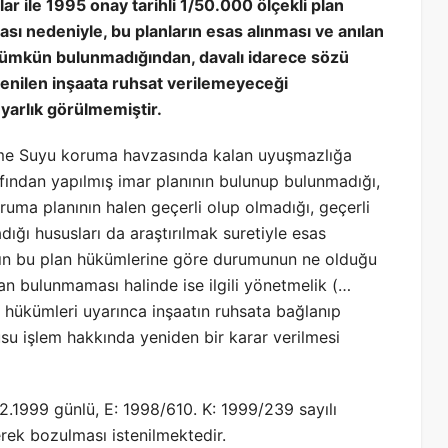
ar ile 1995 onay tarihli 1/50.000 ölçekli plan
sı nedeniyle, bu planların esas alınması ve anılan
mümkün bulunmadığından, davalı idarece sözü
tenilen inşaata ruhsat verilemeyeceği
yarlık görülmemiştir.
çme Suyu koruma havzasında kalan uyuşmazlığa
rafından yapılmış imar planının bulunup bulunmadığı,
ruma planının halen geçerli olup olmadığı, geçerli
dığı hususları da araştırılmak suretiyle esas
azın bu plan hükümlerine göre durumunun ne olduğu
an bulunmaması halinde ise ilgili yönetmelik (…
i) hükümleri uyarınca inşaatın ruhsata bağlanıp
 işlem hakkında yeniden bir karar verilmesi
.2.1999 günlü, E: 1998/610. K: 1999/239 sayılı
erek bozulması istenilmektedir.