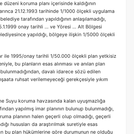
e düzeni koruma planı içerisinde kaldığının
uyarınca 21.12.1993 tarihinde 1/1000 ölçekli uygulama
belediye tarafından yapıldığının anlaşılamadığı,
25.1.1999 onay tarihli … ve Yöresi … Alt Bölgesi
diyesince yapıldığı, bölgeye ilişkin 1/5000 ölçekli
r ile 1995/onay tarihli 1/50.000 ölçekli plan yetkisiz
iyle, bu planların esas alınması ve anılan plan
 bulunmadığından, davalı idarece sözü edilen
inşaata ruhsat verilemeyeceği gerekçesiyle yıkım
çme Suyu koruma havzasında kalan uyuşmazlığa
rafından yapılmış imar planının bulunup bulunmadığı,
ruma planının halen geçerli olup olmadığı, geçerli
dığı hususları da araştırılmak suretiyle esas
azın bu plan hükümlerine göre durumunun ne olduğu