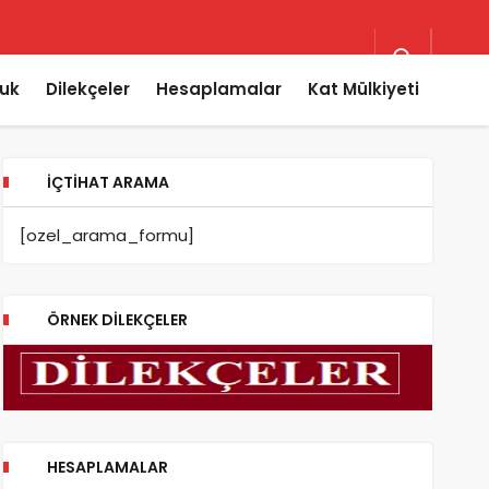
uk
Dilekçeler
Hesaplamalar
Kat Mülkiyeti
İÇTIHAT ARAMA
[ozel_arama_formu]
ÖRNEK DILEKÇELER
HESAPLAMALAR