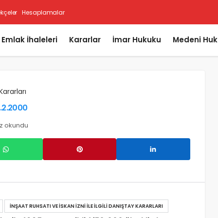
ekçeler
Hesaplamalar
i Emlak İhaleleri
Kararlar
İmar Hukuku
Medeni Huk
Kararları
0.2.2000
ez okundu
İNŞAAT RUHSATI VE İSKAN İZNI ILE İLGILI DANIŞTAY KARARLARI