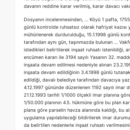
davanın reddine karar verilmiş, karar davacı vakıf
Dosyanın incelenmesinden, … Köyü 1 pafta, 1755 
günlü kontrolde ruhsatsız olarak hafriyat kazısı 
mühürlenerek durdurulduğu, 15.1.1998 günlü kont
tarafından aynı gün, taşınmazda bulunan … Vakfı
istedikleri belirtilerek inşaat ruhsatı istenildiğ
encümen kararı ile 3194 sayılı Yasanın 32. maddes
inşaata devam edilmesi nedeniyle alınan 23.2.19
inşaata devam edildiğinin 3.4.1998 günlü tutana
edildiği, davalı belediye tarafından davacıya yazı
4.12.1997 gününde düzenlenen 1192 sayılı imar d
21.12.1993 tarihli 1/1000 ölçekli imar planına gö
1/50.000 planının 4.5. hükmüne göre bu plan kar
plana göre parselin havza alanında kaldığı, bu a
uygulama yapılabileceği bildirilerek imar durumu
da belirtilen nedenlerle inşaat ruhsatı verilmesi