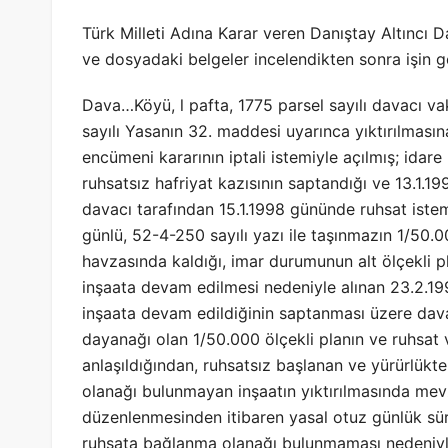
Türk Milleti Adına Karar veren Danıştay Altıncı D
ve dosyadaki belgeler incelendikten sonra işin g
Dava…Köyü, l pafta, 1775 parsel sayılı davacı va
sayılı Yasanın 32. maddesi uyarınca yıktırılmasına
encümeni kararının iptali istemiyle açılmış; id
ruhsatsız hafriyat kazısının saptandığı ve 13.1.
davacı tarafından 15.1.1998 gününde ruhsat iste
günlü, 52-4-250 sayılı yazı ile taşınmazın 1/50
havzasında kaldığı, imar durumunun alt ölçekli pl
inşaata devam edilmesi nedeniyle alınan 23.2.19
inşaata devam edildiğinin saptanması üzere dava
dayanağı olan 1/50.000 ölçekli planın ve ruhsa
anlaşıldığından, ruhsatsız başlanan ve yürürlükt
olanağı bulunmayan inşaatın yıktırılmasında mevzu
düzenlenmesinden itibaren yasal otuz günlük sür
ruhsata bağlanma olanağı bulunmaması nedeniyl