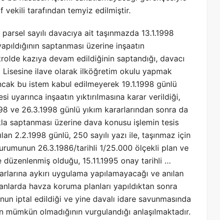
 vekili tarafından temyiz edilmiştir.
parsel sayılı davacıya ait taşınmazda 13.1.1998
yapıldığının saptanması üzerine inşaatın
rolde kazıya devam edildiğinin saptandığı, davacı
 Lisesine ilave olarak ilköğretim okulu yapmak
i, ancak bu istem kabul edilmeyerek 19.1.1998 günlü
i uyarınca inşaatın yıktırılmasına karar verildiği,
98 ve 26.3.1998 günlü yıkım kararlarından sonra da
kla saptanması üzerine dava konusu işlemin tesis
lan 2.2.1998 günlü, 250 sayılı yazı ile, taşınmaz için
urumunun 26.3.1986/tarihli 1/25.000 ölçekli plan ve
re düzenlenmiş olduğu, 15.11.1995 onay tarihli …
arlarına aykırı uygulama yapılamayacağı ve anılan
lanlarda havza koruma planları yapıldıktan sonra
nun iptal edildiği ve yine davalı idare savunmasında
nin mümkün olmadığının vurgulandığı anlaşılmaktadır.