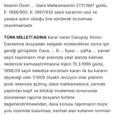
İstemin Özeti: … İdare Mahkemesinin 27.11.1997 günlü,
E: 1996/900, K: 1997/930 sayılı kararının usul ve
yasaya aykırı olduğu öne sürülerek bozulması
istenilmektedir.
TÜRK MİLLETİ ADINA
Karar veren Danıştay Altıncı
Dairesince dosyadaki belgeler incelendikten sonra işin
gereği görüşüldü: Dava, … İli … İlçesi … pafta, … parsel
sayılı taşınmazın imar planında yeşil alanda kalması
nedeniyle kamulaştırılmasına ilişkin 15.3.1996 günlü,
1996/29 sayılı belediye encümeni kararı ile bu kararın
dayanağı olan 1/1000 ölçekli revizyon imar planının
iptali istemiyle açılmış; idare mahkemesince, yerinde
yaptırılan keşif ve bilirkişi incelemesi sonucunda
düzenlenen raporla dosyanın birlikte
değerlendirilmesinden, dava konusu taşınmazın müze
yolu üzerinde bulunması, kentsel alan kullanım normları