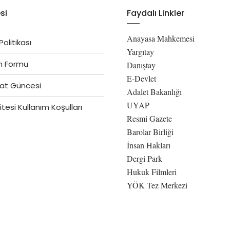
si
Faydalı Linkler
Anayasa Mahkemesi
 Politikası
Yargıtay
im Formu
Danıştay
E-Devlet
at Güncesi
Adalet Bakanlığı
UYAP
tesi Kullanım Koşulları
Resmi Gazete
Barolar Birliği
İnsan Hakları
Dergi Park
Hukuk Filmleri
YÖK Tez Merkezi