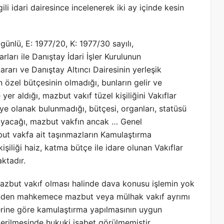
ili idari dairesince incelenerek iki ay içinde kesin
ünlü, E: 1977/20, K: 1977/30 sayılı,
rları ile Danıştay İdari İşler Kurulunun
kararı ve Danıştay Altıncı Dairesinin yerleşik
 özel bütçesinin olmadığı, bunların gelir ve
er aldığı, mazbut vakıf tüzel kişiliğini Vakıflar
e olanak bulunmadığı, bütçesi, organları, statüsü
mayacağı, mazbut vakfın ancak … Genel
but vakfa ait taşınmazların Kamulaştırma
iliği haiz, katma bütçe ile idare olunan Vakıflar
ktadır.
zbut vakıf olması halinde dava konusu işlemin yok
nden mahkemece mazbut veya mülhak vakıf ayrımı
erine göre kamulaştırma yapılmasının uygun
erilmesinde hukuki isabet görülmemiştir.