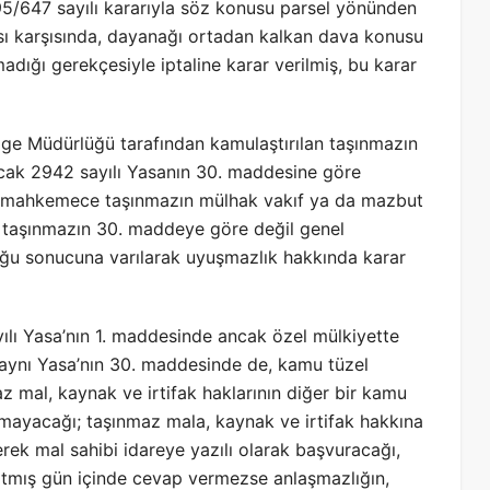
5/647 sayılı kararıyla söz konusu parsel yönünden
ması karşısında, dayanağı ortadan kalkan dava konusu
ığı gerekçesiyle iptaline karar verilmiş, bu karar
lge Müdürlüğü tarafından kamulaştırılan taşınmazın
cak 2942 sayılı Yasanın 30. maddesine göre
en, mahkemece taşınmazın mülhak vakıf ya da mazbut
ıf taşınmazın 30. maddeye göre değil genel
uğu sonucuna varılarak uyuşmazlık hakkında karar
ılı Yasa’nın 1. maddesinde ancak özel mülkiyette
, aynı Yasa’nın 30. maddesinde de, kamu tüzel
az mal, kaynak ve irtifak haklarının diğer bir kamu
amayacağı; taşınmaz mala, kaynak ve irtifak hakkına
erek mal sahibi idareye yazılı olarak başvuracağı,
ltmış gün içinde cevap vermezse anlaşmazlığın,