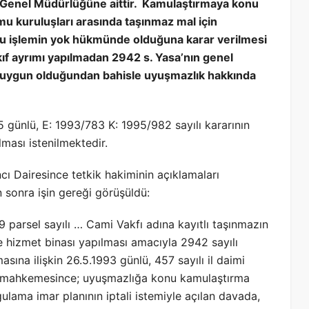
ar Genel Müdürlüğüne aittir. Kamulaştırmaya konu
mu kuruluşları arasında taşınmaz mal için
u işlemin yok hükmünde olduğuna karar verilmesi
 ayrımı yapılmadan 2942 s. Yasa’nın genel
 uygun olduğundan bahisle uyuşmazlık hakkında
 günlü, E: 1993/783 K: 1995/982 sayılı kararının
ması istenilmektedir.
cı Dairesince tetkik hakiminin açıklamaları
 sonra işin gereği görüşüldü:
89 parsel sayılı … Cami Vakfı adına kayıtlı taşınmazın
 hizmet binası yapılması amacıyla 2942 sayılı
sına ilişkin 26.5.1993 günlü, 457 sayılı il daimi
are mahkemesince; uyuşmazlığa konu kamulaştırma
ulama imar planının iptali istemiyle açılan davada,