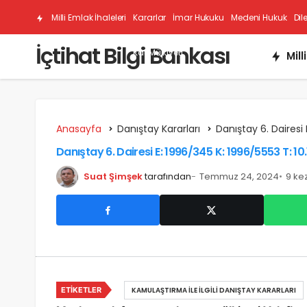
Milli Emlak İhaleleri
Kararlar
İmar Hukuku
Medeni Hukuk
Dil
İçtihat Bilgi Bankası
Kat Mülkiyeti
Mill
Anasayfa
Danıştay Kararları
Danıştay 6. Dairesi 
Danıştay 6. Dairesi E: 1996/345 K: 1996/5553 T: 10
Suat Şimşek
tarafından
Temmuz 24, 2024
9 ke
ETIKETLER
KAMULAŞTIRMA İLE İLGILI DANIŞTAY KARARLARI