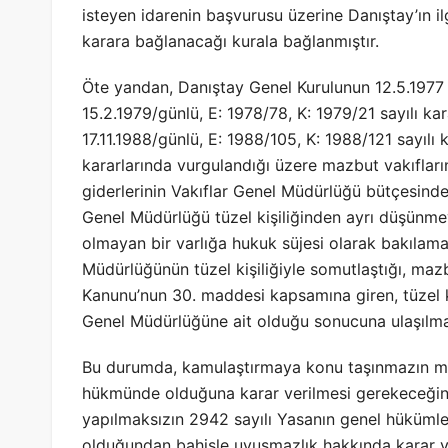
isteyen idarenin başvurusu üzerine Danıştay’ın ilg
karara bağlanacağı kurala bağlanmıştır.
Öte yandan, Danıştay Genel Kurulunun 12.5.1977 g
15.2.1979/günlü, E: 1978/78, K: 1979/21 sayılı kara
17.11.1988/günlü, E: 1988/105, K: 1988/121 sayılı 
kararlarında vurgulandığı üzere mazbut vakıfların
giderlerinin Vakıflar Genel Müdürlüğü bütçesinde y
Genel Müdürlüğü tüzel kişiliğinden ayrı düşünmey
olmayan bir varlığa hukuk süjesi olarak bakıla
Müdürlüğünün tüzel kişiliğiyle somutlaştığı, maz
Kanunu’nun 30. maddesi kapsamına giren, tüzel kiş
Genel Müdürlüğüne ait olduğu sonucuna ulaşılma
Bu durumda, kamulaştırmaya konu taşınmazın ma
hükmünde olduğuna karar verilmesi gerekeceği
yapılmaksızın 2942 sayılı Yasanın genel hüküml
olduğundan bahisle uyuşmazlık hakkında karar v