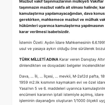
Mazbut vakıf taşınmazlarının mülkiyeti Vakıfl
taşınmazın mazbut vakfa ait olması halinde; ka
kamulaştırma yapılamayacağından, dava konus
gerekirken, mahkemece mazbut ve mülhak vakıf
hükümleri uyarınca kamulaştırma yapılmasının
karar verilmesi isabetsizdir.
İstemin Özeti: Aydın İdare Mahkemesinin 6.6.1995
usul ve yasaya aykırı olduğu öne sürülerek bozul
TÜRK MİLLETİ ADINA
Karar veren Danıştay Altın
dinlendikten ve dosyadaki belgeler incelendikten
Dava, … İli, … İlçesi, … mevkii, M-2a12d pafta, 1
1959 m2.lik kısmının kaymakam evi ve özel idare
Yasa’nın 5 ve 6. maddeleri uyarınca kamulaştırılma
encümeni kararının iptali istemiyle açılmış, id
işleminin dayanağını oluşturan 1/1000 ölçekli uyg