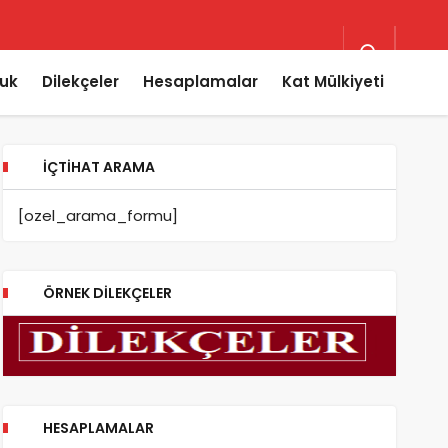
uk
Dilekçeler
Hesaplamalar
Kat Mülkiyeti
İÇTIHAT ARAMA
[ozel_arama_formu]
ÖRNEK DILEKÇELER
HESAPLAMALAR