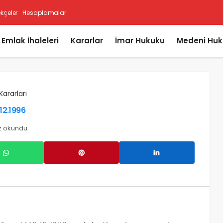
ekçeler
Hesaplamalar
i Emlak İhaleleri
Kararlar
İmar Hukuku
Medeni Huk
Kararları
.12.1996
z okundu