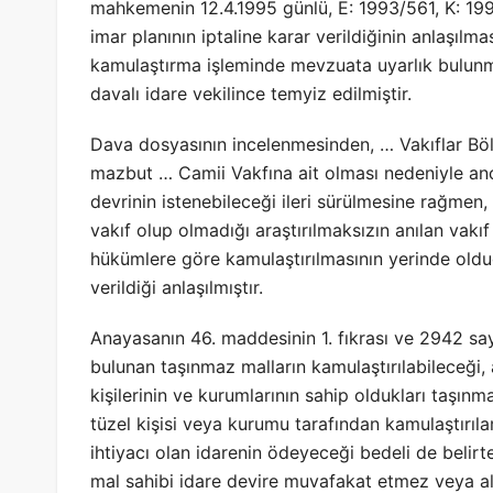
mahkemenin 12.4.1995 günlü, E: 1993/561, K: 199
imar planının iptaline karar verildiğinin anlaşıl
kamulaştırma işleminde mevzuata uyarlık bulunmad
davalı idare vekilince temyiz edilmiştir.
Dava dosyasının incelenmesinden, … Vakıflar Bö
mazbut … Camii Vakfına ait olması nedeniyle an
devrinin istenebileceği ileri sürülmesine rağm
vakıf olup olmadığı araştırılmaksızın anılan vak
hükümlere göre kamulaştırılmasının yerinde old
verildiği anlaşılmıştır.
Anayasanın 46. maddesinin 1. fıkrası ve 2942 say
bulunan taşınmaz malların kamulaştırılabileceği
kişilerinin ve kurumlarının sahip oldukları taşınm
tüzel kişisi veya kurumu tarafından kamulaştırıl
ihtiyacı olan idarenin ödeyeceği bedeli de belirt
mal sahibi idare devire muvafakat etmez veya a