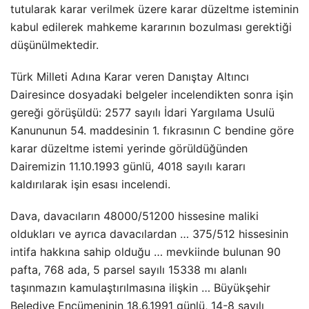
tutularak karar verilmek üzere karar düzeltme isteminin
kabul edilerek mahkeme kararının bozulması gerektiği
düşünülmektedir.
Türk Milleti Adına Karar veren Danıştay Altıncı
Dairesince dosyadaki belgeler incelendikten sonra işin
gereği görüşüldü: 2577 sayılı İdari Yargılama Usulü
Kanununun 54. maddesinin 1. fıkrasının C bendine göre
karar düzeltme istemi yerinde görüldüğünden
Dairemizin 11.10.1993 günlü, 4018 sayılı kararı
kaldırılarak işin esası incelendi.
Dava, davacıların 48000/51200 hissesine maliki
oldukları ve ayrıca davacılardan … 375/512 hissesinin
intifa hakkına sahip olduğu … mevkiinde bulunan 90
pafta, 768 ada, 5 parsel sayılı 15338 mı alanlı
taşınmazın kamulaştırılmasına ilişkin … Büyükşehir
Belediye Encümeninin 18.6.1991 günlü, 14-8 sayılı