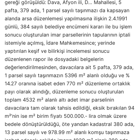
gereği görüşüldü: Dava, Afyon ili, D… Mahallesi, 5
pafta, 379 ada, 1 parsel sayılı taşınmazı da kapsayan
alanda arsa düzenlemesi yapılmasına ilişkin 2.4.1991
günlü, 384 sayılı belediye encümeni kararı ile bu işlem
sonucu oluşturulan imar parsellerinin tapularının iptali
istemiyle açılmış, İdare Mahkemesince; yerinde
yaptırılan keşif ve bilirkişi incelemesi sonucu
düzenlenen rapor ile dosyadaki belgelerin
değerlendirilmesinden, davacılara ait 5 pafta, 379 ada,
1 parsel sayılı taşınmazın 5396 m² alanlı olduğu ve %
14.27 oranına isabet eden 770 m² düzenleme ortaklık
payı olarak alındığı, düzenleme sonucu oluşturulan
toplam 4532 m² alanlı altı adet imar parselinin
davacılara tam olarak tahsis edildiği, eksik bırakılan 94
m²’nin ise m² birim fiyatı 500.000.- lira olmak üzere
bedele dönüştürüldüğü, öte yandan kadastral 380 ada,
13 parsel sayılı ve 978.99 m² alanlı komşu taşınmaza