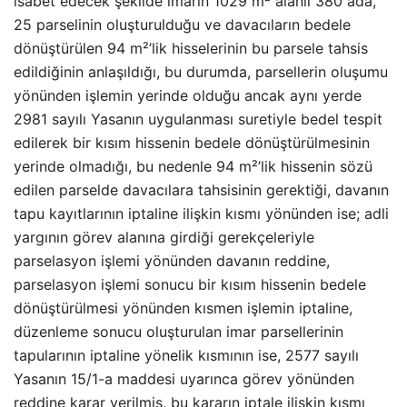
isabet edecek şekilde imarın 1029 m² alanlı 380 ada,
25 parselinin oluşturulduğu ve davacıların bedele
dönüştürülen 94 m²’lik hisselerinin bu parsele tahsis
edildiğinin anlaşıldığı, bu durumda, parsellerin oluşumu
yönünden işlemin yerinde olduğu ancak aynı yerde
2981 sayılı Yasanın uygulanması suretiyle bedel tespit
edilerek bir kısım hissenin bedele dönüştürülmesinin
yerinde olmadığı, bu nedenle 94 m²’lik hissenin sözü
edilen parselde davacılara tahsisinin gerektiği, davanın
tapu kayıtlarının iptaline ilişkin kısmı yönünden ise; adli
yargının görev alanına girdiği gerekçeleriyle
parselasyon işlemi yönünden davanın reddine,
parselasyon işlemi sonucu bir kısım hissenin bedele
dönüştürülmesi yönünden kısmen işlemin iptaline,
düzenleme sonucu oluşturulan imar parsellerinin
tapularının iptaline yönelik kısmının ise, 2577 sayılı
Yasanın 15/1-a maddesi uyarınca görev yönünden
reddine karar verilmiş, bu kararın iptale ilişkin kısmı