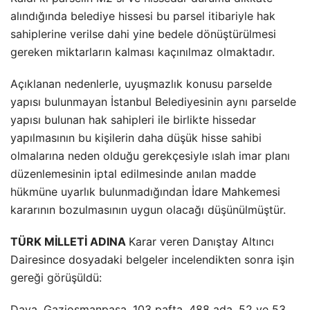
alındığında belediye hissesi bu parsel itibariyle hak
sahiplerine verilse dahi yine bedele dönüştürülmesi
gereken miktarların kalması kaçınılmaz olmaktadır.
Açıklanan nedenlerle, uyuşmazlık konusu parselde
yapısı bulunmayan İstanbul Belediyesinin aynı parselde
yapısı bulunan hak sahipleri ile birlikte hissedar
yapılmasının bu kişilerin daha düşük hisse sahibi
olmalarına neden olduğu gerekçesiyle ıslah imar planı
düzenlemesinin iptal edilmesinde anılan madde
hükmüne uyarlık bulunmadığından İdare Mahkemesi
kararının bozulmasının uygun olacağı düşünülmüştür.
TÜRK MİLLETİ ADINA
Karar veren Danıştay Altıncı
Dairesince dosyadaki belgeler incelendikten sonra işin
gereği görüşüldü:
Dava, Gaziosmanpaşa, 103 pafta, 488 ada, 52 ve 53