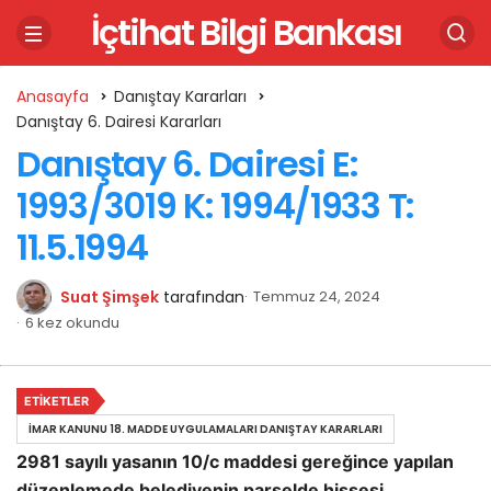
İçtihat Bilgi Bankası
Anasayfa
Danıştay Kararları
Danıştay 6. Dairesi Kararları
Danıştay 6. Dairesi E:
1993/3019 K: 1994/1933 T:
11.5.1994
Suat Şimşek
tarafından
Temmuz 24, 2024
6 kez okundu
ETIKETLER
İMAR KANUNU 18. MADDE UYGULAMALARI DANIŞTAY KARARLARI
2981 sayılı yasanın 10/c maddesi gereğince yapılan
düzenlemede belediyenin parselde hissesi