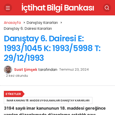
İçtihat Bilgi Bankası
Anasayfa
Danıştay Kararları
Danıştay 6. Dairesi Kararları
Danıştay 6. Dairesi E:
1993/1045 K: 1993/5998 T:
29/12/1993
Suat Şimşek
tarafından
Temmuz 23, 2024
2 kez okundu
ETIKETLER
İMAR KANUNU 18. MADDE UYGULAMALARI DANIŞTAY KARARLARI
3194 sayılı imar kanununun 18. maddesi gereğince
yapılan düzenlemede düzenleme ortaklık payı