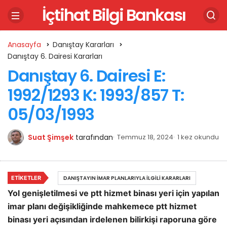
İçtihat Bilgi Bankası
Anasayfa
Danıştay Kararları
Danıştay 6. Dairesi Kararları
Danıştay 6. Dairesi E:
1992/1293 K: 1993/857 T:
05/03/1993
Suat Şimşek
tarafından
Temmuz 18, 2024
1 kez okundu
ETIKETLER
DANIŞTAYIN İMAR PLANLARIYLA İLGILI KARARLARI
Yol genişletilmesi ve ptt hizmet binası yeri için yapılan
imar planı değişikliğinde mahkemece ptt hizmet
binası yeri açısından irdelenen bilirkişi raporuna göre