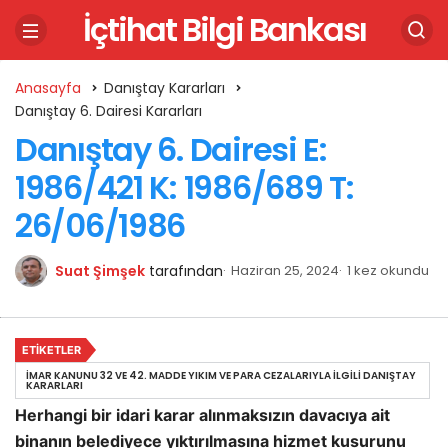
İçtihat Bilgi Bankası
Anasayfa
Danıştay Kararları
Danıştay 6. Dairesi Kararları
Danıştay 6. Dairesi E:
1986/421 K: 1986/689 T:
26/06/1986
Suat Şimşek
tarafından
Haziran 25, 2024
1 kez okundu
ETIKETLER
İMAR KANUNU 32 VE 42. MADDE YIKIM VE PARA CEZALARIYLA İLGILI DANIŞTAY
KARARLARI
Herhangi bir idari karar alınmaksızın davacıya ait
binanın belediyece yıktırılmasına hizmet kusurunu