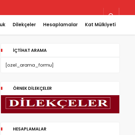
uk
Dilekçeler
Hesaplamalar
Kat Mülkiyeti
İÇTIHAT ARAMA
[ozel_arama_formu]
ÖRNEK DILEKÇELER
HESAPLAMALAR