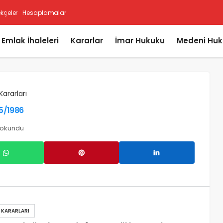
ekçeler
Hesaplamalar
i Emlak İhaleleri
Kararlar
İmar Hukuku
Medeni Huk
Kararları
05/1986
 okundu
Y KARARLARI