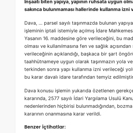
İnşaatı biten yapıya, yapının ruhsata uygun olm
sakınca bulunmaması hallerinde kullanma izni 
Dava, … parsel sayılı taşınmazda bulunan yapıya 
işleminin iptali istemiyle açılmış İdare Mahkemesi
Yasanın 16. maddesine göre verileceğini, bu mad
olması ve kullanılmasına fen ve sağlık açısından
verileceğinin açıklandığı, başkaca bir şart öngö
taahhütnameye uygun olarak taşınmazın yola ve 
terkinden sonra yapı kullanma izni verileceği yo
bu karar davalı idare tarafından temyiz edilmiştir
Dava konusu işlemin yukarıda özetlenen gerekçe
kararında, 2577 sayılı İdari Yargılama Usulü Ka
nedenlerinden hiçbirisi bulunmadığından, bozm
kararının onanmasına karar verildi.
Benzer İçtihatlar: