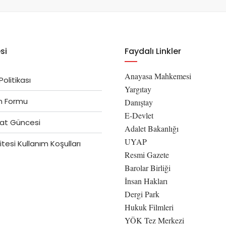
si
Faydalı Linkler
Anayasa Mahkemesi
 Politikası
Yargıtay
im Formu
Danıştay
E-Devlet
at Güncesi
Adalet Bakanlığı
UYAP
tesi Kullanım Koşulları
Resmi Gazete
Barolar Birliği
İnsan Hakları
Dergi Park
Hukuk Filmleri
YÖK Tez Merkezi