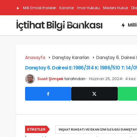
Milli Emlak İhaleleri
Kararlar
İmar Hukuku
Medeni Hukuk
Dil
İçtihat Bilgi Bankası
Kat Mülkiyeti
Mill
Anasayfa
Danıştay Kararları
Danıştay 6. Dairesi 
Danıştay 6. Dairesi E: 1986/314 K: 1986/510 T: 14/
Suat Şimşek
tarafından
Haziran 25, 2024
4 kez
ETIKETLER
İNŞAAT RUHSATI VE İSKAN İZNI ILE İLGILI DANIŞTA