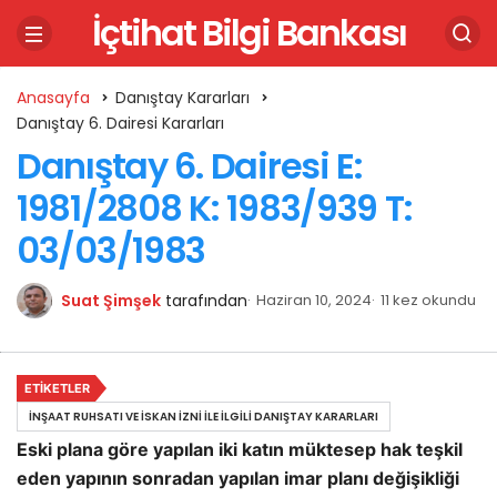
İçtihat Bilgi Bankası
Anasayfa
Danıştay Kararları
Danıştay 6. Dairesi Kararları
Danıştay 6. Dairesi E:
1981/2808 K: 1983/939 T:
03/03/1983
Suat Şimşek
tarafından
Haziran 10, 2024
11 kez okundu
ETIKETLER
İNŞAAT RUHSATI VE İSKAN İZNI ILE İLGILI DANIŞTAY KARARLARI
Eski plana göre yapılan iki katın müktesep hak teşkil
eden yapının sonradan yapılan imar planı değişikliği