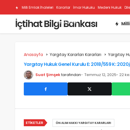
Milli Emlak İhaleleri
Kararlar
İmar Hukuku
Medeni Hukuk
Dil
İçtihat Bilgi Bankası
Kat Mülkiyeti
Mill
Anasayfa
Yargıtay Kararları Kararları
Yargıtay H
Yargıtay Hukuk Genel Kurulu E: 2018/559 K: 2020/
Suat Şimşek
tarafından
Temmuz 12, 2025
22 ke
ETIKETLER
ÖN ALIM HAKKI YARGITAY KARARLARI