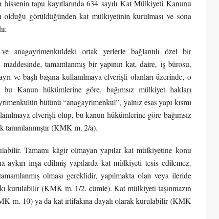
n hissenin tapu kayıtlarında 634 sayılı Kat Mülkiyeti Kanunu
 olduğu görüldüğünden kat mülkiyetinin kurulması ve sona
ır.
 anagayrimenkuldeki ortak yerlerle bağlantılı özel bir
 maddesinde, tamamlanmış bir yapının kat, daire, iş bürosu,
ı ve başlı başına kullanılmaya elverişli olanları üzerinde, o
n, bu Kanun hükümlerine göre, bağımsız mülkiyet hakları
gayrimenkulün bütünü “anagayrimenkul”, yalnız esas yapı kısmı
llanılmaya elverişli olup, bu kanun hükümlerine göre bağımsız
ak tanımlanmıştır (KMK m. 2/a).
ulabilir. Tamamı kâgir olmayan yapılar kat mülkiyetine konu
ykırı inşa edilmiş yapılarda kat mülkiyeti tesis edilemez.
 tamamlanmış olması gereklidir, yapılmakta olan veya ileride
fakı kurulabilir (KMK m. 1/2. cümle). Kat mülkiyeti taşınmazın
MK m. 10) ya da kat irtifakına dayalı olarak kurulabilir (KMK