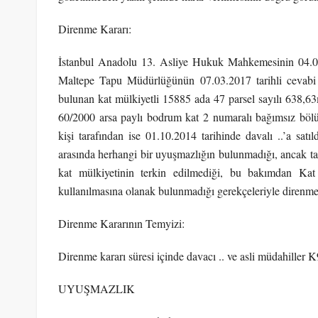
Direnme Kararı:
İstanbul Anadolu 13. Asliye Hukuk Mahkemesinin 04.05.2
Maltepe Tapu Müdürlüğünün 07.03.2017 tarihli cevabi y
bulunan kat mülkiyetli 15885 ada 47 parsel sayılı 638,63m
60/2000 arsa paylı bodrum kat 2 numaralı bağımsız bölümü
kişi tarafından ise 01.10.2014 tarihinde davalı ..’a satıl
arasında herhangi bir uyuşmazlığın bulunmadığı, ancak ta
kat mülkiyetinin terkin edilmediği, bu bakımdan Ka
kullanılmasına olanak bulunmadığı gerekçeleriyle direnme k
Direnme Kararının Temyizi:
Direnme kararı süresi içinde davacı .. ve asli müdahiller K9
UYUŞMAZLIK