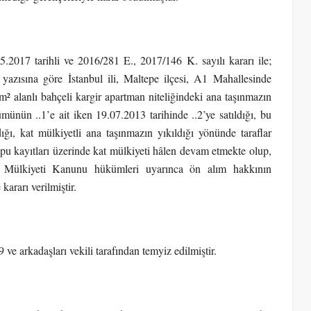
017 tarihli ve 2016/281 E., 2017/146 K. sayılı kararı ile;
azısına göre İstanbul ili, Maltepe ilçesi, A1 Mahallesinde
² alanlı bahçeli kargir apartman niteliğindeki ana taşınmazın
nün ..1’e ait iken 19.07.2013 tarihinde ..2’ye satıldığı, bu
dığı, kat mülkiyetli ana taşınmazın yıkıldığı yönünde taraflar
pu kayıtları üzerinde kat mülkiyeti hâlen devam etmekte olup,
t Mülkiyeti Kanunu hükümleri uyarınca ön alım hakkının
ararı verilmiştir.
 ve arkadaşları vekili tarafından temyiz edilmiştir.