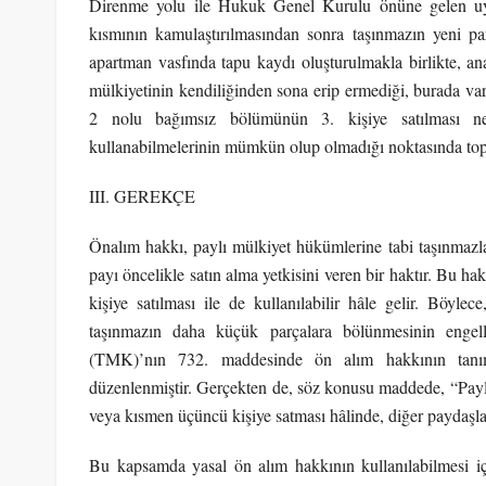
Direnme yolu ile Hukuk Genel Kurulu önüne gelen uyuş
kısmının kamulaştırılmasından sonra taşınmazın yeni pa
apartman vasfında tapu kaydı oluşturulmakla birlikte, an
mülkiyetinin kendiliğinden sona erip ermediği, burada va
2 nolu bağımsız bölümünün 3. kişiye satılması ne
kullanabilmelerinin mümkün olup olmadığı noktasında top
III. GEREKÇE
Önalım hakkı, paylı mülkiyet hükümlerine tabi taşınmazla
payı öncelikle satın alma yetkisini veren bir haktır. Bu h
kişiye satılması ile de kullanılabilir hâle gelir. Böyle
taşınmazın daha küçük parçalara bölünmesinin enge
(TMK)’nın 732. maddesinde ön alım hakkının tanım
düzenlenmiştir. Gerçekten de, söz konusu maddede, “Payl
veya kısmen üçüncü kişiye satması hâlinde, diğer paydaşlar 
Bu kapsamda yasal ön alım hakkının kullanılabilmesi için