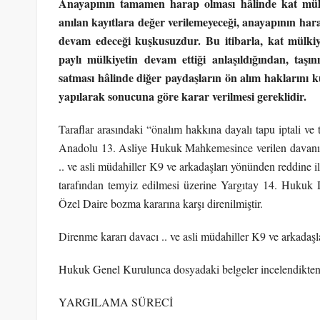
Anayapının tamamen harap olması hâlinde kat mülki
anılan kayıtlara değer verilemeyeceği, anayapının hara
devam edeceği kuşkusuzdur.
Bu itibarla, kat mülki
paylı mülkiyetin devam ettiği anlaşıldığından, taş
satması hâlinde diğer paydaşların ön alım haklarını k
yapılarak sonucuna göre karar verilmesi gereklidir.
Taraflar arasındaki “önalım hakkına dayalı tapu iptali ve
Anadolu 13. Asliye Hukuk Mahkemesince verilen davanın 
.. ve asli müdahiller K9 ve arkadaşları yönünden reddine il
tarafından temyiz edilmesi üzerine Yargıtay 14. Huku
Özel Daire bozma kararına karşı direnilmiştir.
Direnme kararı davacı .. ve asli müdahiller K9 ve arkadaşlar
Hukuk Genel Kurulunca dosyadaki belgeler incelendikten 
YARGILAMA SÜRECİ