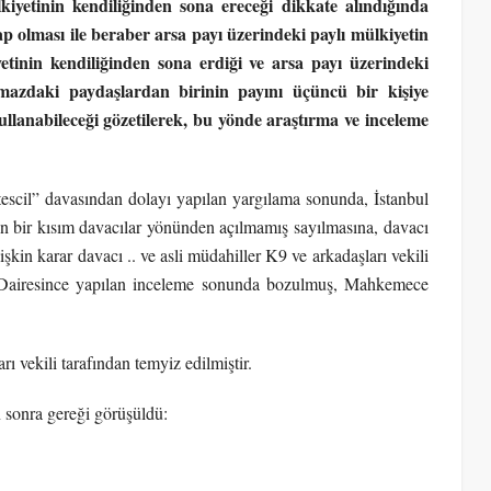
yetinin kendiliğinden sona ereceği dikkate alındığında
p olması ile beraber arsa payı üzerindeki paylı mülkiyetin
yetinin kendiliğinden sona erdiği ve arsa payı üzerindeki
ınmazdaki paydaşlardan birinin payını üçüncü bir kişiye
ullanabileceği gözetilerek, bu yönde araştırma ve inceleme
 tescil” davasından dolayı yapılan yargılama sonunda, İstanbul
bir kısım davacılar yönünden açılmamış sayılmasına, davacı
işkin karar davacı .. ve asli müdahiller K9 ve arkadaşları vekili
k Dairesince yapılan inceleme sonunda bozulmuş, Mahkemece
ı vekili tarafından temyiz edilmiştir.
sonra gereği görüşüldü: