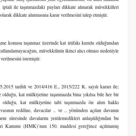
ptali ile taşınmazdaki payları dikkate alınarak müvekkilleri
olarak dikkate alınmasına karar verilmesini talep etmiştir.
işme konusu taşınmaz üzerinde kat irtifakı kurulu olduğundan
llanılamayacağını, müvekkilinin ikinci alıcı olması nedeniyle
verilmesini istemiştir.
015 tarihli ve 2014/416 E., 2015/222 K. sayılı kararı ile;
 olduğu, kat mülkiyetine taşınmazda bina yıkılsa bile her bir
t olduğu, kat mülkiyetine tabi taşınmazda ön alım hakkı
vasının reddine, davacılar .. ve .. yönünden açılan davanın
arın süresinde davalarını yenilemedikleri anlaşıldığından bu
eri Kanunu (HMK)’nun 150. maddesi gereğince açılmamış