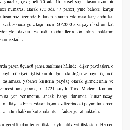
mazlık; çekişmeli 70 ada 16 parsel sayılı taşınmazın bir
rsel numarası alarak (70 ada 47 parsel) yine bahçeli kargir
a taşınmaz üzerinde bulunan binanın yıkılması karşısında kat
rılacak sonuca göre taşınmazın 60/2000 arsa paylı bodrum kat
deniyle davacı ve asli müdahillerin ön alım haklarını
lanmaktadır.
rda payın üçüncü şahsa satılması hâlinde, diğer paydaşlara o
ak paylı mülkiyet ilişkisi kurulduğu anda doğar ve payın üçüncü
ce, taşınmaza yabancı kişilerin paydaş olarak girmelerinin ve
llenmesi amaçlanmıştır. 4721 sayılı Türk Medeni Kanunu
ına yer verilmemiş ancak hangi durumda kullanılacağı
ı mülkiyette bir paydaşın taşınmaz üzerindeki payını tamamen
ön alım hakkını kullanabilirler.”ifadesi yer almaktadır.
 gerekli olan temel ilişki paylı mülkiyet ilişkisidir. Hemen