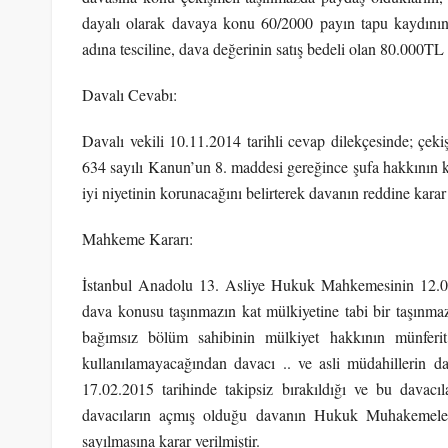
dayalı olarak davaya konu 60/2000 payın tapu kaydının i
adına tesciline, dava değerinin satış bedeli olan 80.000TL 
Davalı Cevabı:
Davalı vekili 10.11.2014 tarihli cevap dilekçesinde; çek
634 sayılı Kanun’un 8. maddesi gereğince şufa hakkının ku
iyi niyetinin korunacağını belirterek davanın reddine karar 
Mahkeme Kararı:
İstanbul Anadolu 13. Asliye Hukuk Mahkemesinin 12.05.2
dava konusu taşınmazın kat mülkiyetine tabi bir taşınmaz
bağımsız bölüm sahibinin mülkiyet hakkının münferi
kullanılamayacağından davacı .. ve asli müdahillerin da
17.02.2015 tarihinde takipsiz bırakıldığı ve bu davacıl
davacıların açmış olduğu davanın Hukuk Muhakemel
sayılmasına karar verilmiştir.