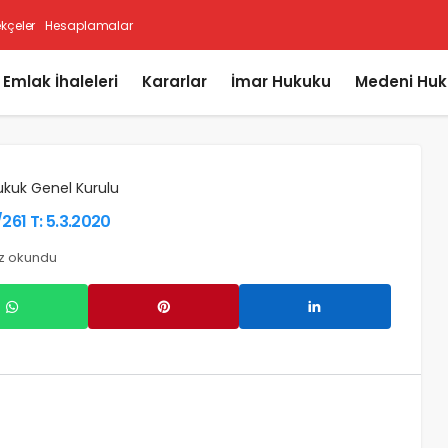
ekçeler
Hesaplamalar
i Emlak İhaleleri
Kararlar
İmar Hukuku
Medeni Huk
ukuk Genel Kurulu
261 T: 5.3.2020
z okundu