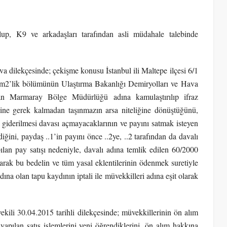
olup, K9 ve arkadaşları tarafından asli müdahale talebinde
dava dilekçesinde; çekişme konusu İstanbul ili Maltepe ilçesi 6/1
37m2’lik bölümünün Ulaştırma Bakanlığı Demiryolları ve Hava
n Marmaray Bölge Müdürlüğü adına kamulaştırılıp ifraz
ihine gerek kalmadan taşınmazın arsa niteliğine dönüştüğünü,
n giderilmesi davası açmayacaklarının ve payını satmak isteyen
ğini, paydaş ..1’in payını önce ..2ye, ..2 tarafından da davalı
apılan pay satışı nedeniyle, davalı adına temlik edilen 60/2000
narak bu bedelin ve tüm yasal eklentilerinin ödenmek suretiyle
dına olan tapu kaydının iptali ile müvekkilleri adına eşit olarak
kili 30.04.2015 tarihli dilekçesinde; müvekkillerinin ön alım
apılan satış işlemlerini yeni öğrendiklerini, ön alım hakkına