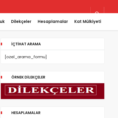
uk
Dilekçeler
Hesaplamalar
Kat Mülkiyeti
İÇTIHAT ARAMA
[ozel_arama_formu]
ÖRNEK DILEKÇELER
HESAPLAMALAR