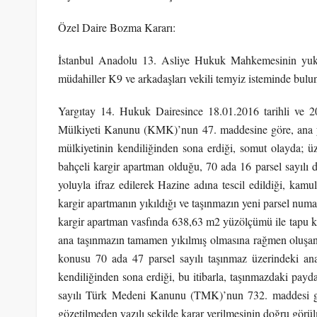
Özel Daire Bozma Kararı:
İstanbul Anadolu 13. Asliye Hukuk Mahkemesinin yukarıd
müdahiller K9 ve arkadaşları vekili temyiz isteminde bulu
Yargıtay 14. Hukuk Dairesince 18.01.2016 tarihli ve 20
Mülkiyeti Kanunu (KMK)’nun 47. maddesine göre, ana y
mülkiyetinin kendiliğinden sona erdiği, somut olayda; ü
bahçeli kargir apartman olduğu, 70 ada 16 parsel sayılı
yoluyla ifraz edilerek Hazine adına tescil edildiği, kam
kargir apartmanın yıkıldığı ve taşınmazın yeni parsel numar
kargir apartman vasfında 638,63 m2 yüzölçümü ile tapu k
ana taşınmazın tamamen yıkılmış olmasına rağmen oluşan
konusu 70 ada 47 parsel sayılı taşınmaz üzerindeki an
kendiliğinden sona erdiği, bu itibarla, taşınmazdaki payd
sayılı Türk Medeni Kanunu (TMK)’nun 732. maddesi gere
gözetilmeden yazılı şekilde karar verilmesinin doğru görü