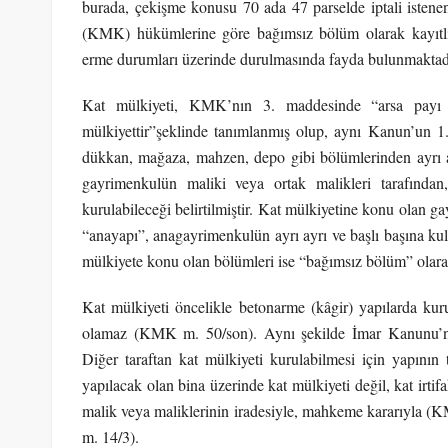
burada, çekişme konusu 70 ada 47 parselde iptali istene
(KMK) hükümlerine göre bağımsız bölüm olarak kayıtlı
erme durumları üzerinde durulmasında fayda bulunmaktad
Kat mülkiyeti, KMK’nın 3. maddesinde “arsa payı ve
mülkiyettir”şeklinde tanımlanmış olup, aynı Kanun’un 1.
dükkan, mağaza, mahzen, depo gibi bölümlerinden ayrı ayr
gayrimenkulün maliki veya ortak malikleri tarafında
kurulabileceği belirtilmiştir. Kat mülkiyetine konu olan 
“anayapı”, anagayrimenkulün ayrı ayrı ve başlı başına ku
mülkiyete konu olan bölümleri ise “bağımsız bölüm” olar
Kat mülkiyeti öncelikle betonarme (kâgir) yapılarda kur
olamaz (KMK m. 50/son). Aynı şekilde İmar Kanunu’na a
Diğer taraftan kat mülkiyeti kurulabilmesi için yapının
yapılacak olan bina üzerinde kat mülkiyeti değil, kat irti
malik veya maliklerinin iradesiyle, mahkeme kararıyla (K
m. 14/3).