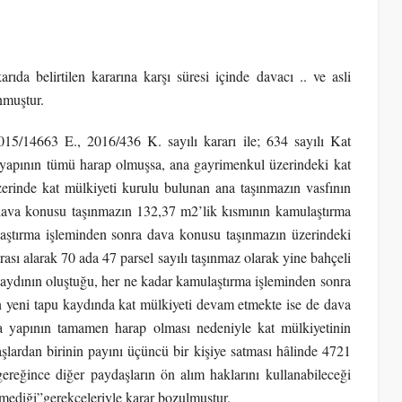
a belirtilen kararına karşı süresi içinde davacı .. ve asli
nmuştur.
15/14663 E., 2016/436 K. sayılı kararı ile; 634 sayılı Kat
apının tümü harap olmuşsa, ana gayrimenkul üzerindeki kat
zerinde kat mülkiyeti kurulu bulunan ana taşınmazın vasfının
 dava konusu taşınmazın 132,37 m2’lik kısmının kamulaştırma
ulaştırma işleminden sonra dava konusu taşınmazın üzerindeki
ası alarak 70 ada 47 parsel sayılı taşınmaz olarak yine bahçeli
aydının oluştuğu, her ne kadar kamulaştırma işleminden sonra
 yeni tapu kaydında kat mülkiyeti devam etmekte ise de dava
a yapının tamamen harap olması nedeniyle kat mülkiyetinin
aşlardan birinin payını üçüncü bir kişiye satması hâlinde 4721
ğince diğer paydaşların ön alım haklarını kullanabileceği
lmediği”gerekçeleriyle karar bozulmuştur.