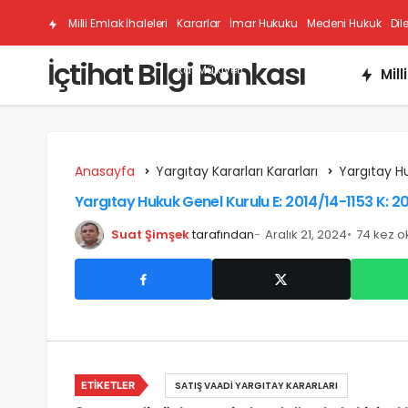
Milli Emlak İhaleleri
Kararlar
İmar Hukuku
Medeni Hukuk
Dil
İçtihat Bilgi Bankası
Kat Mülkiyeti
Mill
Anasayfa
Yargıtay Kararları Kararları
Yargıtay H
Yargıtay Hukuk Genel Kurulu E: 2014/14-1153 K: 2
Suat Şimşek
tarafından
Aralık 21, 2024
74 kez 
ETIKETLER
SATIŞ VAADI YARGITAY KARARLARI