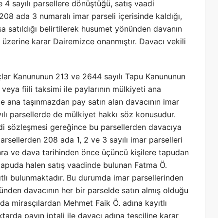
 4 sayılı parsellere dönüştüğü, satış vaadi
208 ada 3 numaralı imar parseli içerisinde kaldığı,
a satıldığı belirtilerek husumet yönünden davanın
zi üzerine karar Dairemizce onanmıştır. Davacı vekili
çlar Kanununun 213 ve 2644 sayılı Tapu Kanununun
veya fiili taksimi ile paylarının mülkiyeti ana
le ana taşınmazdan pay satın alan davacının imar
yılı parsellerde de mülkiyet hakkı söz konusudur.
i sözleşmesi gereğince bu parsellerden davacıya
arsellerden 208 ada 1, 2 ve 3 sayılı imar parselleri
ra ve dava tarihinden önce üçüncü kişilere tapudan
 tapuda halen satış vaadinde bulunan Fatma Ö.
ıtlı bulunmaktadır. Bu durumda imar parsellerinden
nden davacının her bir parselde satın almış olduğu
da mirasçılardan Mehmet Faik Ö. adına kayıtlı
arda payın iptali ile davacı adına tesciline karar