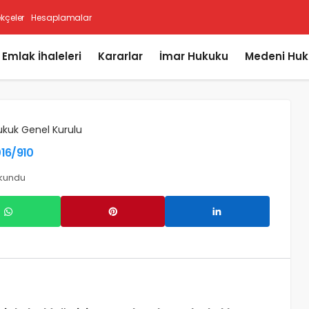
ekçeler
Hesaplamalar
i Emlak İhaleleri
Kararlar
İmar Hukuku
Medeni Huk
ukuk Genel Kurulu
016/910
okundu