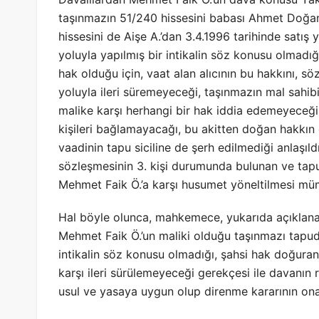
taşınmazın 51/240 hissesini babası Ahmet Doğan
hissesini de Aişe A.’dan 3.4.1996 tarihinde satış 
yoluyla yapılmış bir intikalin söz konusu olmadığ
hak olduğu için, vaat alan alıcının bu hakkını, s
yoluyla ileri süremeyeceği, taşınmazın mal sahibi
malike karşı herhangi bir hak iddia edemeyeceği
kişileri bağlamayacağı, bu akitten doğan hakkın 
vaadinin tapu siciline de şerh edilmediği anlaşıl
sözleşmesinin 3. kişi durumunda bulunan ve tapu
Mehmet Faik Ö.’a karşı husumet yöneltilmesi müm
Hal böyle olunca, mahkemece, yukarıda açıklana
Mehmet Faik Ö.’un maliki olduğu taşınmazı tapuda
intikalin söz konusu olmadığı, şahsi hak doğuran
karşı ileri sürülemeyeceği gerekçesi ile davanın 
usul ve yasaya uygun olup direnme kararının ona