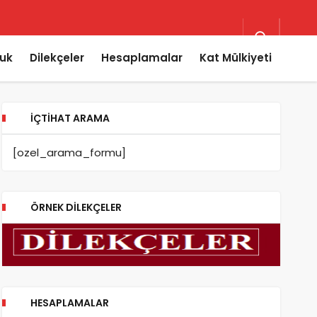
uk
Dilekçeler
Hesaplamalar
Kat Mülkiyeti
İÇTIHAT ARAMA
[ozel_arama_formu]
ÖRNEK DILEKÇELER
HESAPLAMALAR