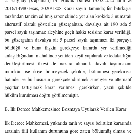
2. Yargıtay (Kapatılan) 14. Hukuk Dairesi 13.02.2020 tarih ve
2016/14980 Esas, 2020/1808 Karar sayılı ilamında; fen bilirkişisi
tarafından tanzim edilmiş rapor ekinde yer alan krokide 3 numaralı
alternatif olarak gösterilen güzergahtan, davalıya ait 190 ada 5
parsel sayılı taşınmaz aleyhine geçit hakkı tesisine karar verildiği,
bu güzergahın davalıya ait 5 parsel sayılı taşınmazı iki parçaya
böldüğü ve buna ilişkin gerekçeye kararda yer verilmediği
anlaşıldığından, mahallinde yeniden keşif yapılarak ve fedakarlığın
denkleştirilmesi ilkesi de nazara alınarak davalı taşınmazını
mümkün ise ikiye bölmeyecek şekilde, bölünmesi gerekmesi
halinde ise bu hususun gerekçelendirilmek suretiyle ve alternatif
geçitler tartışılarak karar verilmesi gerekirken, yazılı şekilde
hüküm kurulması doğru görülmemiştir.
B. İlk Derece Mahkemesince Bozmaya Uyularak Verilen Karar
İlk Derece Mahkemesi, yukarıda tarih ve sayısı belirtilen kararında
arazinin fiili kullanım durumuna göre zaten bölünmüş olması ve