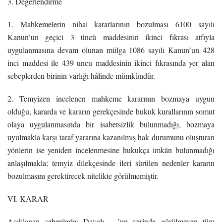
3. Değerlendirme
1. Mahkemelerin nihai kararlarının bozulması 6100 sayılı
Kanun’un geçici 3 üncü maddesinin ikinci fıkrası atfıyla
uygulanmasına devam olunan mülga 1086 sayılı Kanun’un 428
inci maddesi ile 439 uncu maddesinin ikinci fıkrasında yer alan
sebeplerden birinin varlığı hâlinde mümkündür.
2. Temyizen incelenen mahkeme kararının bozmaya uygun
olduğu, kararda ve kararın gerekçesinde hukuk kurallarının somut
olaya uygulanmasında bir isabetsizlik bulunmadığı, bozmaya
uyulmakla karşı taraf yararına kazanılmış hak durumunu oluşturan
yönlerin ise yeniden incelenmesine hukukça imkân bulunmadığı
anlaşılmakla; temyiz dilekçesinde ileri sürülen nedenler kararın
bozulmasını gerektirecek nitelikte görülmemiştir.
VI. KARAR
Açıklanan sebeplerle; Davalı …’un yerinde görülmeyen tüm