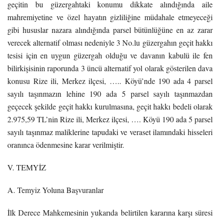
geçitin bu güzergahtaki konumu dikkate alındığında aile
mahremiyetine ve özel hayatın gizliliğine müdahale etmeyeceği
gibi hususlar nazara alındığında parsel bütünlüğüne en az zarar
verecek alternatif olması nedeniyle 3 No.lu güzergahın geçit hakkı
tesisi için en uygun güzergah olduğu ve davanın kabulü ile fen
bilirkişisinin raporunda 3 üncü alternatif yol olarak gösterilen dava
konusu Rize ili, Merkez ilçesi, ….. Köyü’nde 190 ada 4 parsel
sayılı taşınmazın lehine 190 ada 5 parsel sayılı taşınmazdan
geçecek şekilde geçit hakkı kurulmasına, geçit hakkı bedeli olarak
2.975,59 TL’nin Rize ili, Merkez ilçesi, …. Köyü 190 ada 5 parsel
sayılı taşınmaz maliklerine tapudaki ve veraset ilamındaki hisseleri
oranınca ödenmesine karar verilmiştir.
V. TEMYİZ
A. Temyiz Yoluna Başvuranlar
İlk Derece Mahkemesinin yukarıda belirtilen kararına karşı süresi