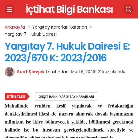
İçtihat Bilgi Bankası
Anasayfa
Yargıtay Kararları Kararları
Yargıtay 7. Hukuk Dairesi
Yargıtay 7. Hukuk Dairesi E:
2023/670 K: 2023/2016
Suat Şimşek
tarafından
Mart 6, 2026
21 kez okundu
ETIKETLER
GEÇIT HAKKI YARGITAY KARARLARI
Mahallinde yeniden keşif yapılarak ve fedakarlığın
denkleştirilmesi ilkesi de nazara alınarak davalı taşınmazını
mümkün ise ikiye bölmeyecek şekilde, bölünmesi gerekmesi
halinde ise bu hususun gerekçelendirilmek suretiyle ve
alternatif geçitler tartışılarak karar verilmesi gerekir