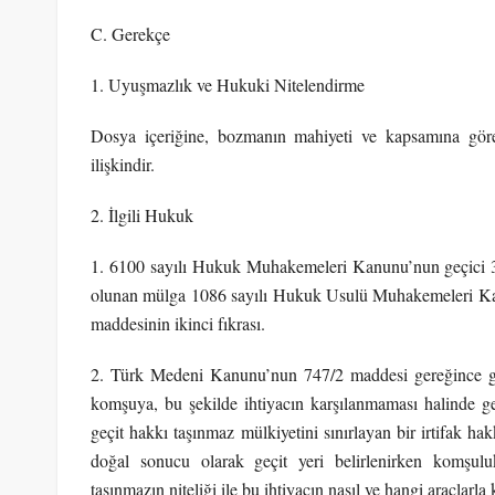
C. Gerekçe
1. Uyuşmazlık ve Hukuki Nitelendirme
Dosya içeriğine, bozmanın mahiyeti ve kapsamına göre t
ilişkindir.
2. İlgili Hukuk
1. 6100 sayılı Hukuk Muhakemeleri Kanunu’nun geçici 3 
olunan mülga 1086 sayılı Hukuk Usulü Muhakemeleri Kan
maddesinin ikinci fıkrası.
2. Türk Medeni Kanunu’nun 747/2 maddesi gereğince ge
komşuya, bu şekilde ihtiyacın karşılanmaması halinde geç
geçit hakkı taşınmaz mülkiyetini sınırlayan bir irtifak 
doğal sonucu olarak geçit yeri belirlenirken komşuluk
taşınmazın niteliği ile bu ihtiyacın nasıl ve hangi araçlarla