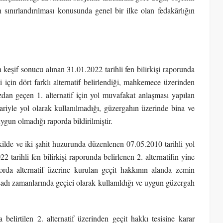
 sınırlandırılması konusunda genel bir ilke olan fedakârlığın
keşif sonucu alınan 31.01.2022 tarihli fen bilirkişi raporunda
i için dört farklı alternatif belirlendiği, mahkemece üzerinden
zdan geçen 1. alternatif için yol muvafakat anlaşması yapılan
ariyle yol olarak kullanılmadığı, güzergahın üzerinde bina ve
un olmadığı raporda bildirilmiştir.
lde ve iki şahit huzurunda düzenlenen 07.05.2010 tarihli yol
tarihli fen bilirkişi raporunda belirlenen 2. alternatifin yine
da alternatif üzerine kurulan geçit hakkının alanda zemin
sadı zamanlarında geçici olarak kullanıldığı ve uygun güzergah
belirtilen 2. alternatif üzerinden geçit hakkı tesisine karar