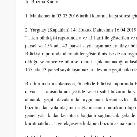
A. Bozma Kararı
1. Mahkemenin 03.03.2016 tarihli kararına karşı süresi içi
2. Yargıtay (Kapatılan) 14. Hukuk Dairesinin 16.04.2019 
“…fen bilirkişisi raporunda a ve a1 harfi ile gösterilen 
parsel ve 155 ada 43 parsel sayılı taşınmazları ikiye 
Bilirkişi raporunda alternatifler gösterilmiş ise de en uy
olduğu yeterince ve bilimsel olarak açıklanamadığı anlaş
155 ada 43 parsel sayılı taşınmazlar aleyhine geçit hakkı te
Bu durumda mahkemece, öncelikle bilirkişi raporunda beli
davacı … arasında adi şekilde ve iki şahit huzurunda ya
alınarak geçit davalarında uygulanan kesintisizlik 
bozulmadan yola ulaşımın sağlanmasının mümkün olup olm
genel yola kadar kesintisiz bağlantı sağlanacak şekilde a
kurulmalıdır…’’ gerekçesiyle hükmün bozulmasına karar ve