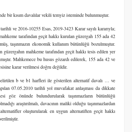
nde bir kısım davalılar vekili temyiz isteminde bulunmuştur.
tarihli ve 2016-10255 Esas, 2019-3423 Karar sayılı kararıyla;
ve mahkeme tarafından geçit hakkı kurulan güzergah 155 ada 42
bölmüş, taşınmazın ekonomik kullanım bütünlüğü bozulmuştur.
gun güzergahın mahkeme tarafından geçit hakkı tesis edilen yer
ılmıştır. Mahkemece bu husus gözardı edilerek, 155 ada 42 ve
sisine karar verilmesi doğru değildir.
rtilen b ve b1 harfleri ile gösterilen alternatif davalı … ve
pılan 07.05.2010 tarihli yol muvafakat anlaşması da dikkate
ilkesi göz önünde bulundurularak taşınmazların bütünlüğü
adığı araştırılmalı, davacının maliki olduğu taşınmazlardan
lternatifler oluşturularak en uygun alternatiften geçit hakkı
rilmiştir.