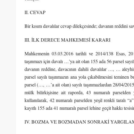
II. CEVAP
Bir kısım davalılar cevap dilekçesinde; davanın reddini sa
III. İLK DERECE MAHKEMESİ KARARI
Mahkemenin 03.03.2016 tarihli ve 2014/138 Esas, 2016
taşınmazı için davalı …’ya ait olan 155 ada 56 parsel sayıl
davanın reddine, davacının dahili davalılar …, … aleyh
parsel sayılı taşınmazın ana yola çıkabilmesini teminen b
parsel (…, …’a ait olan) sayılı taşınmazlardan 28/04/2015 ta
mülk bilirkişisine ait raporda, 43 numaralı parselden 
kullanılarak, 42 numaralı parselden yeşil renkli taralı “a
kayıtlı 155 ada 41 numaralı parsel lehine geçit hakkı tesisin
IV. BOZMA VE BOZMADAN SONRAKİ YARGILA