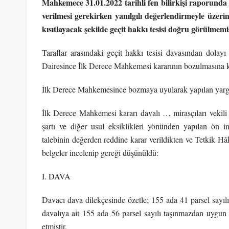
Mahkemece 31.01.2022 tarihli fen bilirkişi raporunda be
verilmesi gerekirken yanılgılı değerlendirmeyle üzeri
kısıtlayacak şekilde geçit hakkı tesisi doğru görülme
Taraflar arasındaki geçit hakkı tesisi davasından dola
Dairesince İlk Derece Mahkemesi kararının bozulmasına kar
İlk Derece Mahkemesince bozmaya uyularak yapılan yargı
İlk Derece Mahkemesi kararı davalı … mirasçıları vekili 
şartı ve diğer usul eksiklikleri yönünden yapılan ön 
talebinin değerden reddine karar verildikten ve Tetkik Hâ
belgeler incelenip gereği düşünüldü:
I. DAVA
Davacı dava dilekçesinde özetle; 155 ada 41 parsel sayılı
davalıya ait 155 ada 56 parsel sayılı taşınmazdan uygun
etmiştir.