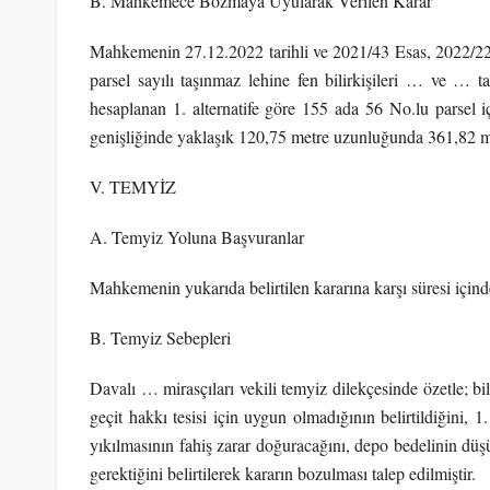
B. Mahkemece Bozmaya Uyularak Verilen Karar
Mahkemenin 27.12.2022 tarihli ve 2021/43 Esas, 2022/224 
parsel sayılı taşınmaz lehine fen bilirkişileri … ve … t
hesaplanan 1. alternatife göre 155 ada 56 No.lu parsel içe
genişliğinde yaklaşık 120,75 metre uzunluğunda 361,82 m2’l
V. TEMYİZ
A. Temyiz Yoluna Başvuranlar
Mahkemenin yukarıda belirtilen kararına karşı süresi içind
B. Temyiz Sebepleri
Davalı … mirasçıları vekili temyiz dilekçesinde özetle; bi
geçit hakkı tesisi için uygun olmadığının belirtildiğini, 1
yıkılmasının fahiş zarar doğuracağını, depo bedelinin düş
gerektiğini belirtilerek kararın bozulması talep edilmiştir.