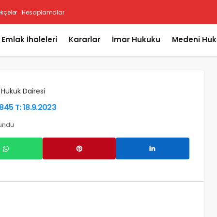
ekçeler
Hesaplamalar
i Emlak İhaleleri
Kararlar
İmar Hukuku
Medeni Huk
 Hukuk Dairesi
845 T: 18.9.2023
kundu