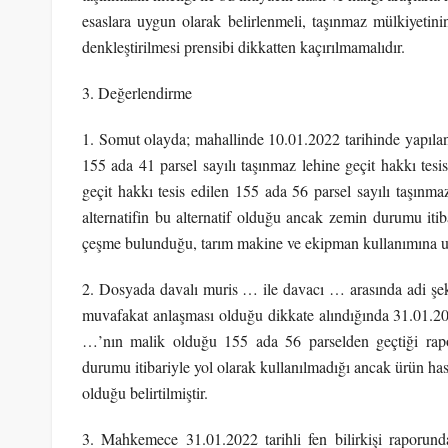
esaslara uygun olarak belirlenmeli, taşınmaz mülkiyetinin
denkleştirilmesi prensibi dikkatten kaçırılmamalıdır.
3. Değerlendirme
1. Somut olayda; mahallinde 10.01.2022 tarihinde yapılan 
155 ada 41 parsel sayılı taşınmaz lehine geçit hakkı tesis
geçit hakkı tesis edilen 155 ada 56 parsel sayılı taşınma
alternatifin bu alternatif olduğu ancak zemin durumu itib
çeşme bulunduğu, tarım makine ve ekipman kullanımına uyg
2. Dosyada davalı muris … ile davacı … arasında adi şeki
muvafakat anlaşması olduğu dikkate alındığında 31.01.2022 
…’nın malik olduğu 155 ada 56 parselden geçtiği rapor
durumu itibariyle yol olarak kullanılmadığı ancak ürün ha
olduğu belirtilmiştir.
3. Mahkemece 31.01.2022 tarihli fen bilirkişi raporunda 