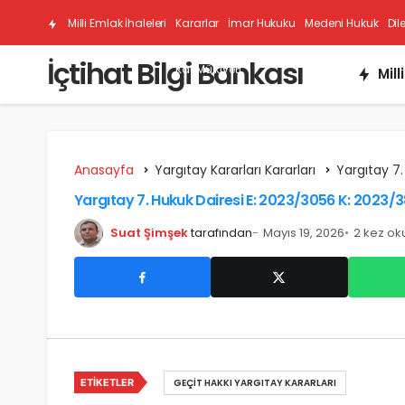
Milli Emlak İhaleleri
Kararlar
İmar Hukuku
Medeni Hukuk
Dil
İçtihat Bilgi Bankası
Kat Mülkiyeti
Mill
Anasayfa
Yargıtay Kararları Kararları
Yargıtay 7.
Yargıtay 7. Hukuk Dairesi E: 2023/3056 K: 2023/3
Suat Şimşek
tarafından
Mayıs 19, 2026
2 kez o
ETIKETLER
GEÇIT HAKKI YARGITAY KARARLARI