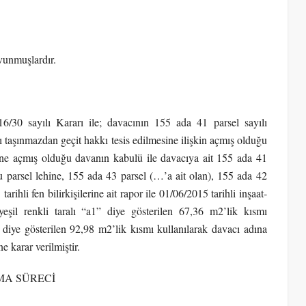
vunmuşlardır.
/30 sayılı Kararı ile; davacının 155 ada 41 parsel sayılı
ı taşınmazdan geçit hakkı tesis edilmesine ilişkin açmış olduğu
ine açmış olduğu davanın kabulü ile davacıya ait 155 ada 41
u parsel lehine, 155 ada 43 parsel (…’a ait olan), 155 ada 42
rihli fen bilirkişilerine ait rapor ile 01/06/2015 tarihli inşaat-
yeşil renkli taralı “a1” diye gösterilen 67,36 m2’lik kısmı
” diye gösterilen 92,98 m2’lik kısmı kullanılarak davacı adına
e karar verilmiştir.
MA SÜRECİ