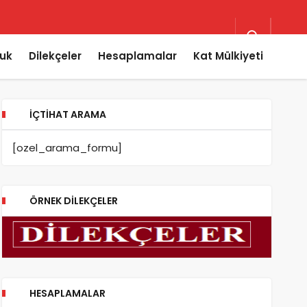
uk
Dilekçeler
Hesaplamalar
Kat Mülkiyeti
İÇTIHAT ARAMA
[ozel_arama_formu]
ÖRNEK DILEKÇELER
HESAPLAMALAR