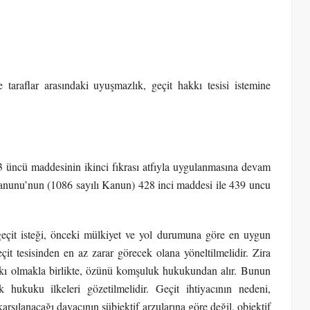
araflar arasındaki uyuşmazlık, geçit hakkı tesisi istemine
üncü maddesinin ikinci fıkrası atfıyla uygulanmasına devam
unu’nun (1086 sayılı Kanun) 428 inci maddesi ile 439 uncu
çit isteği, önceki mülkiyet ve yol durumuna göre en uygun
it tesisinden en az zarar görecek olana yöneltilmelidir. Zira
hakkı olmakla birlikte, özünü komşuluk hukukundan alır. Bunun
 hukuku ilkeleri gözetilmelidir. Geçit ihtiyacının nedeni,
 karşılanacağı davacının sübjektif arzularına göre değil, objektif