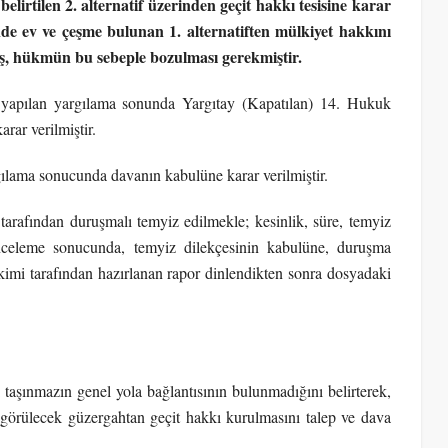
lirtilen 2. alternatif üzerinden geçit hakkı tesisine karar
nde ev ve çeşme bulunan 1. alternatiften mülkiyet hakkını
miş, hükmün bu sebeple bozulması gerekmiştir.
yı yapılan yargılama sonunda Yargıtay (Kapatılan) 14. Hukuk
ar verilmiştir.
lama sonucunda davanın kabulüne karar verilmiştir.
tarafından duruşmalı temyiz edilmekle; kesinlik, süre, temyiz
inceleme sonucunda, temyiz dilekçesinin kabulüne, duruşma
kimi tarafından hazırlanan rapor dinlendikten sonra dosyadaki
 taşınmazın genel yola bağlantısının bulunmadığını belirterek,
 görülecek güzergahtan geçit hakkı kurulmasını talep ve dava