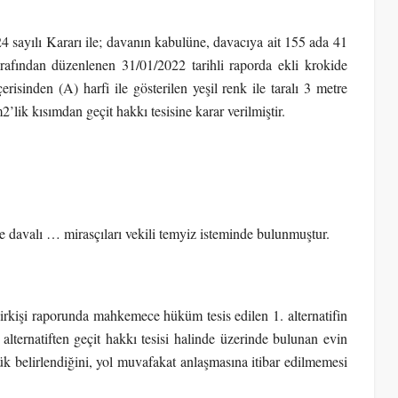
sayılı Kararı ile; davanın kabulüne, davacıya ait 155 ada 41
arafından düzenlenen 31/01/2022 tarihli raporda ekli krokide
risinden (A) harfi ile gösterilen yeşil renk ile taralı 3 metre
ik kısımdan geçit hakkı tesisine karar verilmiştir.
e davalı … mirasçıları vekili temyiz isteminde bulunmuştur.
lirkişi raporunda mahkemece hüküm tesis edilen 1. alternatifin
. alternatiften geçit hakkı tesisi halinde üzerinde bulunan evin
ük belirlendiğini, yol muvafakat anlaşmasına itibar edilmemesi