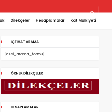
uk
Dilekçeler
Hesaplamalar
Kat Mülkiyeti
İÇTIHAT ARAMA
[ozel_arama_formu]
ÖRNEK DILEKÇELER
HESAPLAMALAR