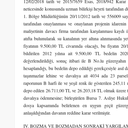
12/02/2018 tarih ve 2015/7659 Esas, 2018/942 Karar s
neticesinde konusunda uzman bilirkişi heyeti tarafından
1. Bölge Müdürlüğünün 20/11/2012 tarih ve 556009 sayılı
tarafından onaylanması ve onaylanan projenin idarenin 
maliyetinin davacı firma tarafından karşılanması kaydı
atıfta bulunularak su kanalının yer altına alınmasında ye
fiyatının 9.500,00 TL civarında olacağı, bu fiyatın 20/
bildirilen 2012 yılına ait 9.500,00 TL bedelin 202
değerlendirildiği, sonuç itibari ile B No.lu güzerga
hesaplandığı, bu bedelin depo edildiği gerekçesiyle asıl d
taşınmazlar lehine ve davalıya ait 4034 ada 23 parsel s
raporunun B harfi ile ve yeşil renk ile gösterilen 245,11 m
depo edilen 26.711,00 TL ve 26.203,18 TL olmak üzere top
davalıya ödenmesine; birleştirilen Bursa 7. Asliye Hu
dosya kapsamında belirlenen en uygun geçit güzer
anlaşıldığından davanın reddine karar verilmiştir.
IV. BOZMA VE BOZMADAN SONRAKİ YARGILA