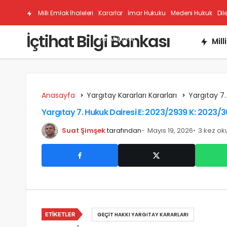
Milli Emlak İhaleleri
Kararlar
İmar Hukuku
Medeni Hukuk
Dil
İçtihat Bilgi Bankası
Kat Mülkiyeti
Mill
Anasayfa
Yargıtay Kararları Kararları
Yargıtay 7.
Yargıtay 7. Hukuk Dairesi E: 2023/2939 K: 2023/3
Suat Şimşek
tarafından
Mayıs 19, 2026
3 kez o
ETIKETLER
GEÇIT HAKKI YARGITAY KARARLARI