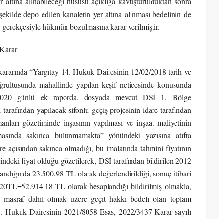
yer altına alınabileceği hususu açıklığa kavuşturulduktan sonra
ilde depo edilen kanaletin yer altına alınması bedelinin de
 gerekçesiyle hükmün bozulmasına karar verilmiştir.
Karar
 kararında “Yargıtay 14. Hukuk Dairesinin 12/02/2018 tarih ve
rultusunda mahallinde yapılan keşif neticesinde konusunda
11/2020 günlü ek raporda, dosyada mevcut DSİ 1. Bölge
arafından yapılacak sifonlu geçiş projesinin idare tarafından
nları gözetiminde inşasının yapılması ve inşaat maliyetinin
lmasında sakınca bulunmamakta” yönündeki yazısına atıfta
are açısından sakınca olmadığı, bu imalatında tahmini fiyatının
indeki fiyat olduğu gözetilerek, DSİ tarafından bildirilen 2012
landığında 23.500,98 TL olarak değerlendirildiği, sonuç itibari
20TL=52.914,18 TL olarak hesaplandığı bildirilmiş olmakla,
kin masraf dahil olmak üzere geçit hakkı bedeli olan toplam
7. Hukuk Dairesinin 2021/8058 Esas, 2022/3437 Karar sayılı