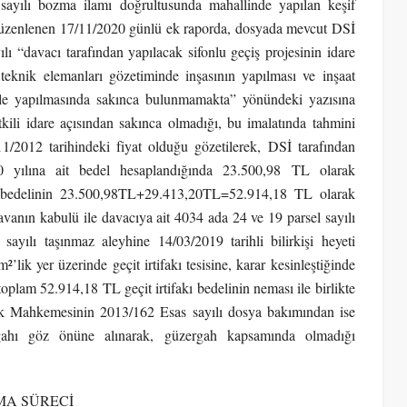
ayılı bozma ilamı doğrultusunda mahallinde yapılan keşif
 düzenlenen 17/11/2020 günlü ek raporda, dosyada mevcut DSİ
 “davacı tarafından yapılacak sifonlu geçiş projesinin idare
teknik elemanları gözetiminde inşasının yapılması ve inşaat
 ile yapılmasında sakınca bulunmamakta” yönündeki yazısına
tkili idare açısından sakınca olmadığı, bu imalatında tahmini
11/2012 tarihindeki fiyat olduğu gözetilerek, DSİ tarafından
0 yılına ait bedel hesaplandığında 23.500,98 TL olarak
hın bedelinin 23.500,98TL+29.413,20TL=52.914,18 TL olarak
avanın kabulü ile davacıya ait 4034 ada 24 ve 19 parsel sayılı
ayılı taşınmaz aleyhine 14/03/2019 tarihli bilirkişi heyeti
²’lik yer üzerinde geçit irtifakı tesisine, karar kesinleştiğinde
lam 52.914,18 TL geçit irtifakı bedelinin neması ile birlikte
kuk Mahkemesinin 2013/162 Esas sayılı dosya bakımından ise
gahı göz önüne alınarak, güzergah kapsamında olmadığı
MA SÜRECİ