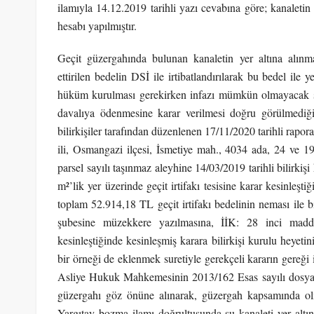
ilamıyla 14.12.2019 tarihli yazı cevabına göre; kanaletin
hesabı yapılmıştır.
Geçit güzergahında bulunan kanaletin yer altına alın
ettirilen bedelin DSİ ile irtibatlandırılarak bu bedel ile 
hüküm kurulması gerekirken infazı mümkün olmayacak şek
davalıya ödenmesine karar verilmesi doğru görülmediğin
bilirkişiler tarafından düzenlenen 17/11/2020 tarihli rapora
ili, Osmangazi ilçesi, İsmetiye mah., 4034 ada, 24 ve 19
parsel sayılı taşınmaz aleyhine 14/03/2019 tarihli bilirkişi
m²’lik yer üzerinde geçit irtifakı tesisine karar kesinl
toplam 52.914,18 TL geçit irtifakı bedelinin neması ile 
şubesine müzekkere yazılmasına, İİK: 28 inci madd
kesinleştiğinde kesinleşmiş karara bilirkişi kurulu heyetin
bir örneği de eklenmek suretiyle gerekçeli kararın gereği 
Asliye Hukuk Mahkemesinin 2013/162 Esas sayılı dosya 
güzergahı göz önüne alınarak, güzergah kapsamında olma
Yargıtay bozma ilamı doğrultusunda su kanaleti yer altı