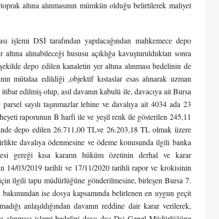
 toprak altına alınmasının mümkün olduğu belirtilerek maliyet
ması işlemi DSİ tarafından yapılacağından mahkemece depo
yer altına alınabileceği hususu açıklığa kavuşturulduktan sonra
ilde depo edilen kanaletin yer altına alınması bedelinin de
in mütalaa edildiği ,objektif kıstaslar esas alınarak uzman
 itibar edilmiş olup, asıl davanın kabulü ile, davacıya ait Bursa
 parsel sayılı taşınmazlar lehine ve davalıya ait 4034 ada 23
 heyeti raporunun B harfi ile ve yeşil renk ile gösterilen 245,11
eştiğinde depo edilen 26.711,00 TLve 26.203,18 TL olmak üzere
birlikte davalıya ödenmesine ve ödeme konusunda ilgili banka
esi gereği kısa kararın hüküm özetinin derhal ve karar
in 14/03/2019 tarihli ve 17/11/2020 tarihli rapor ve krokisinin
için ilgili tapu müdürlüğüne gönderilmesine, birleşen Bursa 7.
bakımından ise dosya kapsamında belirlenen en uygun geçit
dığı anlaşıldığından davanın reddine dair karar verilerek,
na alınması işlemi bedelini dava dışı Dsi Genel Müdürlüğüne