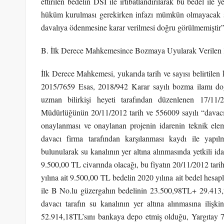
ettirilen bedelin DSİ ile irtibatlandırılarak bu bedel ile 
hüküm kurulması gerekirken infazı mümkün olmayacak şek
davalıya ödenmesine karar verilmesi doğru görülmemiştir”
B. İlk Derece Mahkemesince Bozmaya Uyularak Verilen 
İlk Derece Mahkemesi, yukarıda tarih ve sayısı belirtilen
2015/7659 Esas, 2018/942 Karar sayılı bozma ilamı doğ
uzman bilirkişi heyeti tarafından düzenlenen 17/
Müdürlüğünün 20/11/2012 tarih ve 556009 sayılı “davacı t
onaylanması ve onaylanan projenin idarenin teknik elema
davacı firma tarafından karşılanması kaydı ile yapı
bulunularak su kanalının yer altına alınmasında yetkili id
9.500,00 TL civarında olacağı, bu fiyatın 20/11/2012 tarih
yılına ait 9.500,00 TL bedelin 2020 yılına ait bedel hesap
ile B No.lu güzergahın bedelinin 23.500,98TL+ 29.413,
davacı tarafın su kanalının yer altına alınmasına iliş
52.914,18TL’sını bankaya depo etmiş olduğu, Yargıtay 