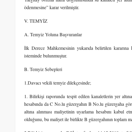
ödenmesine” karar verilmiştir.
V. TEMYİZ
A. Temyiz Yoluna Başvuranlar
İlk Derece Mahkemesinin yukarıda belirtilen kararına k
isteminde bulunmuştur.
B. Temyiz Sebepleri
1.Davacı vekili temyiz dilekçesinde;
1. Bilirkişi raporunda tespit edilen kanaletlerin yer altı
hesabında da C No.lu güzergahın B No.lu güzergaha göre
altına alınması maliyetinin uyarlama hesabını kabul etme
olduğunu, bu maliyet ile birlikte B güzergahının toplam ma