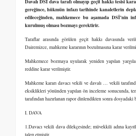
Davalı DSİ dava tarafı olmayıp geçit hakkı tesisi k
gereğince, hükmün infazı tarihinde kanaletlerin deplas
edileceğinden, mahkemece bu aşamada DSİ’nin in
kurulmuş olması bozmayı gerektirir.
Taraflar arasında görülen geçit hakkı davasında ver
Dairemizce, mahkeme kararının bozulmasına karar verilmiş
Mahkemece bozmaya uyularak yeniden yapılan yargılama
reddine karar verilmiştir.
Mahkeme kararı davacı vekili ve davalı … vekili tarafında
eksiklikleri yönünden yapılan ön inceleme sonucunda, tem
tarafından hazırlanan rapor dinlendikten sonra dosyadaki 
I. DAVA
1.Davacı vekili dava dilekçesinde; müvekkili adına kayıtlı
talep etmiştir.