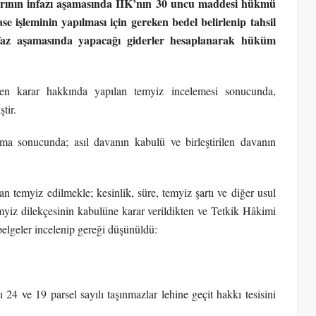
ararının infazı aşamasında İİK’nın 30 uncu maddesi hükmü
e işleminin yapılması için gereken bedel belirlenip tahsil
faz aşamasında yapacağı giderler hesaplanarak hüküm
ilen karar hakkında yapılan temyiz incelemesi sonucunda,
tir.
 sonucunda; asıl davanın kabulü ve birleştirilen davanın
n temyiz edilmekle; kesinlik, süre, temyiz şartı ve diğer usul
yiz dilekçesinin kabulüne karar verildikten ve Tetkik Hâkimi
belgeler incelenip gereği düşünüldü:
 24 ve 19 parsel sayılı taşınmazlar lehine geçit hakkı tesisini