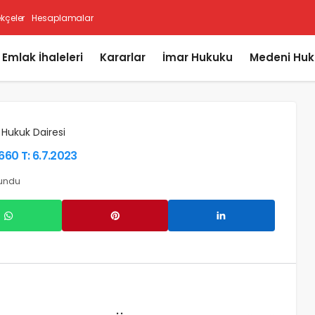
ekçeler
Hesaplamalar
i Emlak İhaleleri
Kararlar
İmar Hukuku
Medeni Huk
 Hukuk Dairesi
660 T: 6.7.2023
kundu