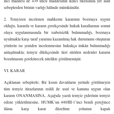
inci maddesi ile 439 uncu maddesinin ikinci fıkrasında yer alan
sebeplerden birinin varlığı hâlinde mümkündür.
2. Temyizen incelenen mahkeme kararının bozmaya uygun
olduğu, kararda ve kararın gerekçesinde hukuk kurallarının somut
olaya uygulanmasında bir isabetsizlik bulunmadığı, bozmaya
uyulmakla karşı taraf yararına kazanılmış hak durumunu oluşturan
yönlerin ise yeniden incelenmesine hukukça imkân bulunmadığı
anlaşılmakla; temyiz dilekçesinde ileri sürülen nedenler kararın
bozulmasını gerektirecek nitelikte görülmemiştir.
VI. KARAR
Açıklanan sebeplerle;
Bir kısım davalıların yerinde görülmeyen
tüm temyiz itirazlarının reddi ile usul ve kanuna uygun olan
kararın ONANMASINA,
Aşağıda yazılı temyiz giderinin temyiz
edene yükletilmesine,
HUMK’un 440/III-1’inci bendi gereğince
ilâma karşı karar düzeltme yolunun kapalı