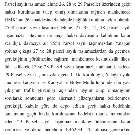
Parsel sayılı taşınmaz lehine 26, 28 ve 29 Parseller üzerinden geçit
hakkı kurulmasını talep etmiş olmalarına rağmen mahkemece
HMK’nın 26. maddesindeki taleple bağlılık kuralına aykırı olarak,
2558 parsel sayılı taşınmaz lehine, 27, 95, 14, 18 parsel sayılı
taşınmazlar aleyhine de geçit hakkı davasının kabulüne karar
verildiği, davacıya ait 2558 Parsel sayılı taşınmazdan Yatağan
yoluna çıkışta 27 ve 28 parsel sayılı taşınmazlardan da geçmesi
gerektiğinin görülmesine rağmen, mahkemece kesintisizlik ilkesi
ihlal edilerek 27 ve 28 Parsel sayılı taşınmazlar atlanarak sadece
29 Parsel sayılı taşınmazdan geçit hakkı kurulduğu, Yatağan yolu
ana arter karayolu ise Karayolları Bölge Müdürlüğü’nden bu yola
çıkışının trafik güvenliği açısından uygun olup olmadığının
sorularak sonucuna göre alternatif güzergahların belirlenmesi
gerektiği, kabule göre de depo edilen geçit hakkı bedelinin
tamamının geçit hakkı kurulmasına bedelsiz olarak muvafakat
eden 29 Parsel sayılı taşınmaz malikine ödenmesine karar
verilmesi ve depo bedelinin 1.462,34 TL olması gerekirken