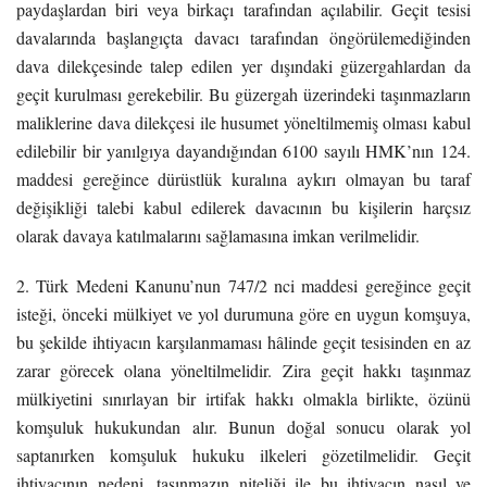
paydaşlardan biri veya birkaçı tarafından açılabilir. Geçit tesisi
davalarında başlangıçta davacı tarafından öngörülemediğinden
dava dilekçesinde talep edilen yer dışındaki güzergahlardan da
geçit kurulması gerekebilir. Bu güzergah üzerindeki taşınmazların
maliklerine dava dilekçesi ile husumet yöneltilmemiş olması kabul
edilebilir bir yanılgıya dayandığından 6100 sayılı HMK’nın 124.
maddesi gereğince dürüstlük kuralına aykırı olmayan bu taraf
değişikliği talebi kabul edilerek davacının bu kişilerin harçsız
olarak davaya katılmalarını sağlamasına imkan verilmelidir.
2. Türk Medeni Kanunu’nun 747/2 nci maddesi gereğince geçit
isteği, önceki mülkiyet ve yol durumuna göre en uygun komşuya,
bu şekilde ihtiyacın karşılanmaması hâlinde geçit tesisinden en az
zarar görecek olana yöneltilmelidir. Zira geçit hakkı taşınmaz
mülkiyetini sınırlayan bir irtifak hakkı olmakla birlikte, özünü
komşuluk hukukundan alır. Bunun doğal sonucu olarak yol
saptanırken komşuluk hukuku ilkeleri gözetilmelidir. Geçit
ihtiyacının nedeni, taşınmazın niteliği ile bu ihtiyacın nasıl ve