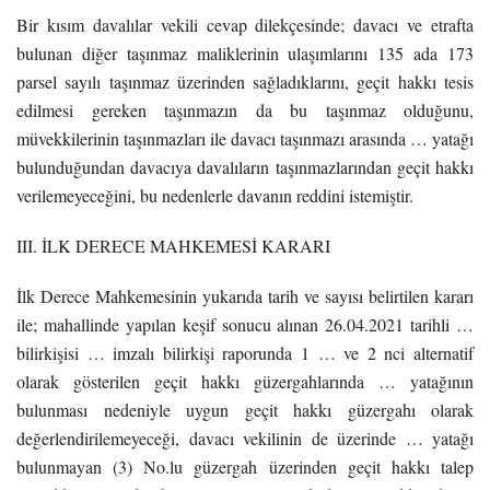
Bir kısım davalılar vekili cevap dilekçesinde; davacı ve etrafta
bulunan diğer taşınmaz maliklerinin ulaşımlarını 135 ada 173
parsel sayılı taşınmaz üzerinden sağladıklarını, geçit hakkı tesis
edilmesi gereken taşınmazın da bu taşınmaz olduğunu,
müvekkilerinin taşınmazları ile davacı taşınmazı arasında … yatağı
bulunduğundan davacıya davalıların taşınmazlarından geçit hakkı
verilemeyeceğini, bu nedenlerle davanın reddini istemiştir.
III. İLK DERECE MAHKEMESİ KARARI
İlk Derece Mahkemesinin yukarıda tarih ve sayısı belirtilen kararı
ile; mahallinde yapılan keşif sonucu alınan 26.04.2021 tarihli …
bilirkişisi … imzalı bilirkişi raporunda 1 … ve 2 nci alternatif
olarak gösterilen geçit hakkı güzergahlarında … yatağının
bulunması nedeniyle uygun geçit hakkı güzergahı olarak
değerlendirilemeyeceği, davacı vekilinin de üzerinde … yatağı
bulunmayan (3) No.lu güzergah üzerinden geçit hakkı talep