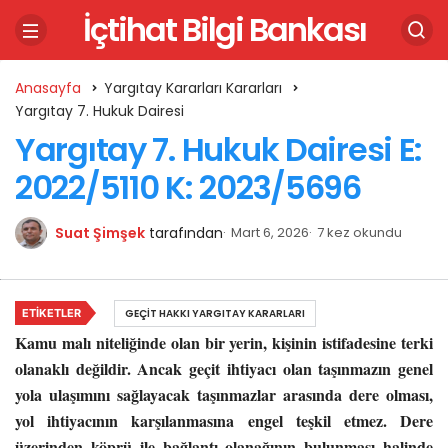
İçtihat Bilgi Bankası
Anasayfa
Yargıtay Kararları Kararları
Yargıtay 7. Hukuk Dairesi
Yargıtay 7. Hukuk Dairesi E:
2022/5110 K: 2023/5696
Suat Şimşek
tarafından
Mart 6, 2026
7 kez okundu
ETIKETLER
GEÇIT HAKKI YARGITAY KARARLARI
Kamu malı niteliğinde olan bir yerin, kişinin istifadesine terki
olanaklı değildir. Ancak geçit ihtiyacı olan taşınmazın genel
yola ulaşımını sağlayacak taşınmazlar arasında dere olması,
yol ihtiyacının karşılanmasına engel teşkil etmez. Dere
üzerinden köprü ile bağlantı olanağının bulunması halinde