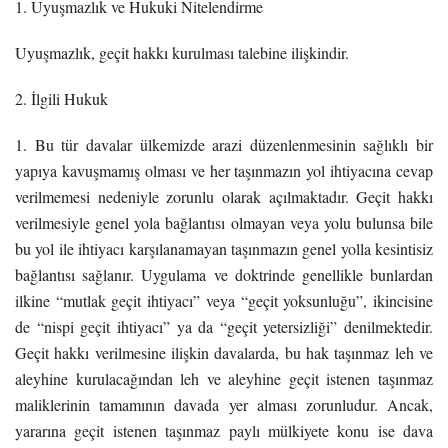
1. Uyuşmazlık ve Hukuki Nitelendirme
Uyuşmazlık, geçit hakkı kurulması talebine ilişkindir.
2. İlgili Hukuk
1. Bu tür davalar ülkemizde arazi düzenlenmesinin sağlıklı bir
yapıya kavuşmamış olması ve her taşınmazın yol ihtiyacına cevap
verilmemesi nedeniyle zorunlu olarak açılmaktadır. Geçit hakkı
verilmesiyle genel yola bağlantısı olmayan veya yolu bulunsa bile
bu yol ile ihtiyacı karşılanamayan taşınmazın genel yolla kesintisiz
bağlantısı sağlanır. Uygulama ve doktrinde genellikle bunlardan
ilkine “mutlak geçit ihtiyacı” veya “geçit yoksunluğu”, ikincisine
de “nispi geçit ihtiyacı” ya da “geçit yetersizliği” denilmektedir.
Geçit hakkı verilmesine ilişkin davalarda, bu hak taşınmaz leh ve
aleyhine kurulacağından leh ve aleyhine geçit istenen taşınmaz
maliklerinin tamamının davada yer alması zorunludur. Ancak,
yararına geçit istenen taşınmaz paylı mülkiyete konu ise dava