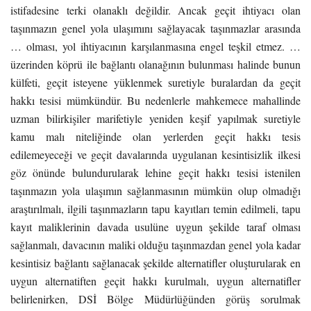
istifadesine terki olanaklı değildir. Ancak geçit ihtiyacı olan
taşınmazın genel yola ulaşımını sağlayacak taşınmazlar arasında
… olması, yol ihtiyacının karşılanmasına engel teşkil etmez. …
üzerinden köprü ile bağlantı olanağının bulunması halinde bunun
külfeti, geçit isteyene yüklenmek suretiyle buralardan da geçit
hakkı tesisi mümkündür. Bu nedenlerle mahkemece mahallinde
uzman bilirkişiler marifetiyle yeniden keşif yapılmak suretiyle
kamu malı niteliğinde olan yerlerden geçit hakkı tesis
edilemeyeceği ve geçit davalarında uygulanan kesintisizlik ilkesi
göz önünde bulundurularak lehine geçit hakkı tesisi istenilen
taşınmazın yola ulaşımın sağlanmasının mümkün olup olmadığı
araştırılmalı, ilgili taşınmazların tapu kayıtları temin edilmeli, tapu
kayıt maliklerinin davada usulüne uygun şekilde taraf olması
sağlanmalı, davacının maliki olduğu taşınmazdan genel yola kadar
kesintisiz bağlantı sağlanacak şekilde alternatifler oluşturularak en
uygun alternatiften geçit hakkı kurulmalı, uygun alternatifler
belirlenirken, DSİ Bölge Müdürlüğünden görüş sorulmak