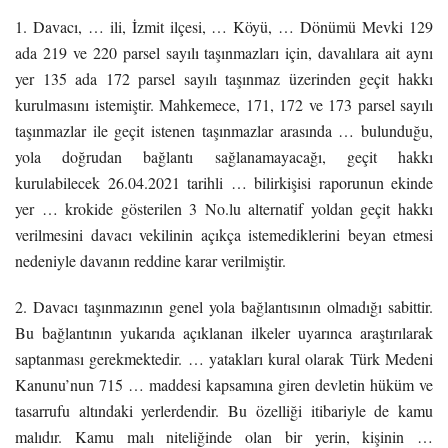
1. Davacı, … ili, İzmit ilçesi, … Köyü, … Dönümü Mevki 129
ada 219 ve 220 parsel sayılı taşınmazları için, davalılara ait aynı
yer 135 ada 172 parsel sayılı taşınmaz üzerinden geçit hakkı
kurulmasını istemiştir. Mahkemece, 171, 172 ve 173 parsel sayılı
taşınmazlar ile geçit istenen taşınmazlar arasında … bulunduğu,
yola doğrudan bağlantı sağlanamayacağı, geçit hakkı
kurulabilecek 26.04.2021 tarihli … bilirkişisi raporunun ekinde
yer … krokide gösterilen 3 No.lu alternatif yoldan geçit hakkı
verilmesini davacı vekilinin açıkça istemediklerini beyan etmesi
nedeniyle davanın reddine karar verilmiştir.
2. Davacı taşınmazının genel yola bağlantısının olmadığı sabittir.
Bu bağlantının yukarıda açıklanan ilkeler uyarınca araştırılarak
saptanması gerekmektedir. … yatakları kural olarak Türk Medeni
Kanunu’nun 715 … maddesi kapsamına giren devletin hüküm ve
tasarrufu altındaki yerlerdendir. Bu özelliği itibariyle de kamu
malıdır. Kamu malı niteliğinde olan bir yerin, kişinin …