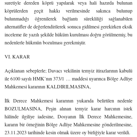
suretiyle dereden köprü yapılarak veya hali hazırda bulunan
köprülerden geçit hakkı verilmesinde sakınca bulunup
bulunmadığı öğrenilerek bağlantı sürekliliği sağlanabilen
alternatifler de değerlendirilerek sonuca gidilmesi gerekirken eksik
inceleme ile yazılı şekilde hüküm kurulması doğru görülmemiş; bu
nedenlerle hükmün bozulması gerekmiştir.
VI. KARAR
Açıklanan sebeplerle; Davacı vekilinin temyiz itirazlarının kabulü
ile 6100 sayılı HMK’nın 373/1 … maddesi uyarınca Bölge Adliye
Mahkemesi kararının KALDIRILMASINA,
İlk Derece Mahkemesi kararının yukarıda belirtilen nedenle
BOZULMASINA, Peşin alınan temyiz karar harcının istek
hâlinde ilgiliye iadesine, Dosyanın İlk Derece Mahkemesine,
kararın bir örneğinin Bölge Adliye Mahkemesine gönderilmesine,
23.11.2023 tarihinde kesin olmak üzere oy birliğiyle karar verildi.