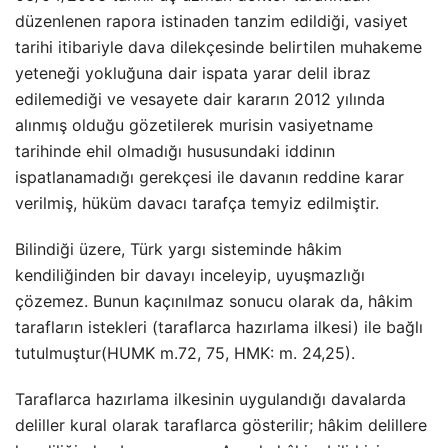
düzenlenen rapora istinaden tanzim edildiği, vasiyet
tarihi itibariyle dava dilekçesinde belirtilen muhakeme
yeteneği yokluğuna dair ispata yarar delil ibraz
edilemediği ve vesayete dair kararın 2012 yılında
alınmış olduğu gözetilerek murisin vasiyetname
tarihinde ehil olmadığı hususundaki iddinın
ispatlanamadığı gerekçesi ile davanın reddine karar
verilmiş, hüküm davacı tarafça temyiz edilmiştir.
Bilindiği üzere, Türk yargı sisteminde hâkim
kendiliğinden bir davayı inceleyip, uyuşmazlığı
çözemez. Bunun kaçınılmaz sonucu olarak da, hâkim
tarafların istekleri (taraflarca hazırlama ilkesi) ile bağlı
tutulmuştur(HUMK m.72, 75, HMK: m. 24,25).
Taraflarca hazırlama ilkesinin uygulandığı davalarda
deliller kural olarak taraflarca gösterilir; hâkim delillere