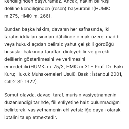
kendiliğinden başvuramaz. Ancak, hâkim bilirkişi
deliline kendiliğinden (resen) başvurabilir(HUMK:
m.275, HMK: m. 266).
Bundan başka hâkim, davanın her safhasında, iki
tarafın iddiaları sınırları dâhilinde olmak üzere, maddi
veya hukuki açıdan belirsiz yahut çelişkili gördüğü
hususlar hakkında tarafları dinleyebilir ve gerekli
delillerin gösterilmesini ve verilmesini
emredebilir(HUMK: m. 75/3, HMK: m 31 – Prof. Dr. Baki
Kuru; Hukuk Muhakemeleri Usulü, Baskı: İstanbul 2001,
Cilt:2 Sf: 1922).
Somut olayda, davacı taraf, murisin vasiyetnamenin
düzenlendiği tarihde, fiil ehliyetine haiz bulunmadığını
belirterek, vasiyetnamenin ehliyetsizliğe dayalı olarak
iptalini talep etmektedir.