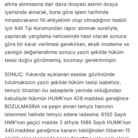
altına alınmasına dair dava dosyası aslının dosya
içerisinde alınarak, buna göre işlem tarihinde
mirasbırakanın fiil ehliyetinin olup olmadığının tesbiti
için Adli Tıp Kurumundan rapor alınmak suretiyle,
yapılacak yargılama neticesinde hasıl olacak sonuca
göre bir karar verilmesi gerekirken, eksik inceleme ve
yanılgılı değerlendirme sonucu yazılı şekilde hüküm
tesisi doğru görülmemiş, bozmayı gerektirmiştir.
SONUÇ: Yukarıda açıklanan esaslar gözönünde
tutulmaksızın yazılı şekilde hüküm tesisi isabetsiz,
temyiz itirazları bu sebeplerle yerinde olduğundan
kabulüyle hükmün HUMK’nun 428.maddesi gereğince
BOZULMASINA ve peşin alınan temyiz harcının
istenmesi halinde temyiz edene iadesine, 6100 Sayılı
HMK’nun geçici madde 3 atfıyla 1086 Sayılı HUMK’nun
440.maddesi gereğince kararın tebliğinden itibaren 15