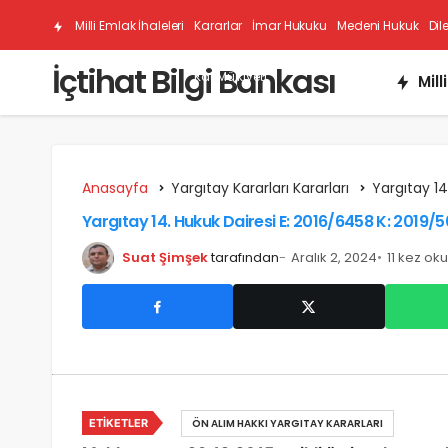
Milli Emlak İhaleleri
Kararlar
İmar Hukuku
Medeni Hukuk
Dil
İçtihat Bilgi Bankası
Kat Mülkiyeti
Mill
Anasayfa
Yargıtay Kararları Kararları
Yargıtay 14
Yargıtay 14. Hukuk Dairesi E: 2016/6458 K: 2019/
Suat Şimşek
tarafından
Aralık 2, 2024
11 kez ok
ETIKETLER
ÖN ALIM HAKKI YARGITAY KARARLARI