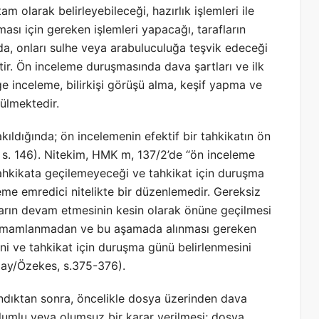
 olarak belirleyebileceği, hazırlık işlemleri ile
anması için gereken işlemleri yapacağı, tarafların
da, onları sulhe veya arabuluculuğa teşvik edeceği
ştir. Ön inceleme duruşmasında dava şartları ve ilk
elge inceleme, bilirkişi görüşü alma, keşif yapma ve
rülmektedir.
ldığında; ön incelemenin efektif bir tahkikatın ön
, s. 146). Nitekim, HMK m, 137/2’de “ön inceleme
hkikata geçilemeyeceği ve tahkikat için duruşma
me emredici nitelikte bir düzenlemedir. Gereksiz
ların devam etmesinin kesin olarak önüne geçilmesi
tamamlanmadan ve bu aşamada alınması gereken
ni ve tahkikat için duruşma günü belirlenmesini
alay/Özekes, s.375-376).
andıktan sonra, öncelikle dosya üzerinden dava
 olumlu veya olumsuz bir karar verilmesi; dosya