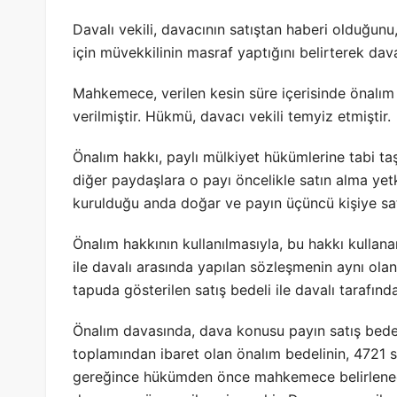
Davalı vekili, davacının satıştan haberi olduğunu
için müvekkilinin masraf yaptığını belirterek da
Mahkemece, verilen kesin süre içerisinde önalım
verilmiştir. Hükmü, davacı vekili temyiz etmiştir.
Önalım hakkı, paylı mülkiyet hükümlerine tabi ta
diğer paydaşlara o payı öncelikle satın alma yetki
kurulduğu anda doğar ve payın üçüncü kişiye satılm
Önalım hakkının kullanılmasıyla, bu hakkı kullana
ile davalı arasında yapılan sözleşmenin aynı olan 
tapuda gösterilen satış bedeli ile davalı tarafın
Önalım davasında, dava konusu payın satış bedel
toplamından ibaret olan önalım bedelinin, 4721
gereğince hükümden önce mahkemece belirlenece