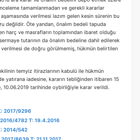
ön inceleme tamamlanmadan ve gerekli kararlar
 aşamasında verilmesi lazım gelen kesin sürenin bu
 değildir. Öte yandan, önalım bedeli tapuda
enen harç ve masrafların toplamından ibaret olduğu
sermaye tutarının da önalım bedeline dahil edilerek
re verilmesi de doğru görülmemiş, hükmün belirtilen
linin temyiz itirazlarının kabulü ile hükmün
e yatırana iadesine, kararın tebliğinden itibaren 15
10.06.2019 tarihinde oybirliğiyle karar verildi.
 K: 2017/9296
: 2016/4782 T: 19.4.2016
K: 2014/542
: 2017/8639 T: 21.11.2017