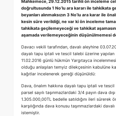
Mahkemece, 29.12.2015 tarihli ön inceleme cels
doğrultusunda 1 No’lu ara kararı ile tahkikata ge
beyanları alınmaksızın 3 No’lu ara karar ile ön
kesin süre verildiği, ne var ki ön inceleme ta
tahkikata geçilemeyeceği ve tahkikat aşamasın
aşamada verilemeyeceğinin düşünülmemesi doğ
Davacı vekili tarafından, davalı aleyhine 03.07.
dayalı tapu iptali ve tescil talebi üzerine yapıl
11.02.2016 günlü hükmün Yargıtayca incelenmesi 
olduğu anlaşılan temyiz dilekçesinin kabulüne ka
kağıtlar incelenerek gereği düşünüldü:
Dava, önalım hakkına dayalı tapu iptali ve tescil i
parsel sayılı taşınmazlardaki 3/4 payın dava dış
1.305.000,00TL bedelle satıldığını ileri sürerek 
karşılığında dava konusu taşınmazlardaki davalı ad
istemiştir.