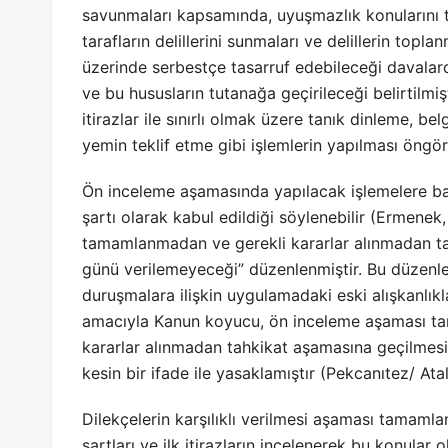
savunmaları kapsamında, uyuşmazlık konularını tam
tarafların delillerini sunmaları ve delillerin topl
üzerinde serbestçe tasarruf edebileceği davalar
ve bu hususların tutanağa geçirileceği belirtilmi
itirazlar ile sınırlı olmak üzere tanık dinleme, b
yemin teklif etme gibi işlemlerin yapılması öngö
Ön inceleme aşamasında yapılacak işlemelere bakı
şartı olarak kabul edildiği söylenebilir (Ermenek
tamamlanmadan ve gerekli kararlar alınmadan ta
günü verilemeyeceği” düzenlenmiştir. Bu düzenle
duruşmalara ilişkin uygulamadaki eski alışkanlık
amacıyla Kanun koyucu, ön inceleme aşaması 
kararlar alınmadan tahkikat aşamasına geçilmesi
kesin bir ifade ile yasaklamıştır (Pekcanıtez/ At
Dilekçelerin karşılıklı verilmesi aşaması tamaml
şartları ve ilk itirazların incelenerek bu konular