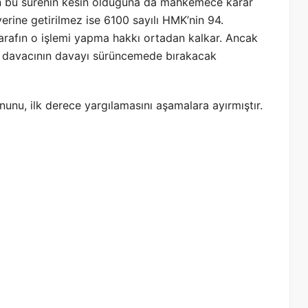
len bu sürenin kesin olduğuna da mahkemece karar
 yerine getirilmez ise 6100 sayılı HMK’nin 94.
rafın o işlemi yapma hakkı ortadan kalkar. Ancak
 davacının davayı sürüncemede bırakacak
nu, ilk derece yargılamasını aşamalara ayırmıştır.