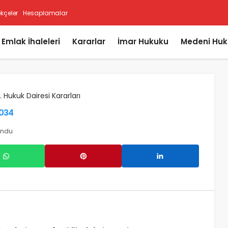
ekçeler
Hesaplamalar
i Emlak İhaleleri
Kararlar
İmar Hukuku
Medeni Huk
. Hukuk Dairesi Kararları
5034
undu