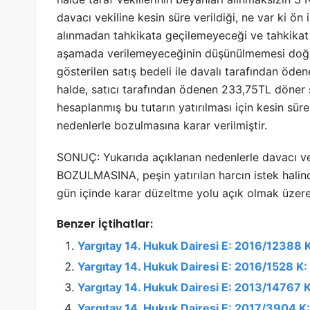
davacı vekiline kesin süre verildiği, ne var ki 
alınmadan tahkikata geçilemeyeceği ve tahkikat
aşamada verilemeyeceğinin düşünülmemesi doğru
gösterilen satış bedeli ile davalı tarafından öd
halde, satıcı tarafından ödenen 233,75TL döner 
hesaplanmış bu tutarın yatırılması için kesin sü
nedenlerle bozulmasına karar verilmiştir.
SONUÇ: Yukarıda açıklanan nedenlerle davacı veki
BOZULMASINA, peşin yatırılan harcın istek halind
gün içinde karar düzeltme yolu açık olmak üzere, 
Benzer İçtihatlar:
Yargıtay 14. Hukuk Dairesi E: 2016/12388
Yargıtay 14. Hukuk Dairesi E: 2016/1528 K
Yargıtay 14. Hukuk Dairesi E: 2013/14767 
Yargıtay 14. Hukuk Dairesi E: 2017/3904 K