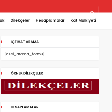
uk
Dilekçeler
Hesaplamalar
Kat Mülkiyeti
İÇTIHAT ARAMA
[ozel_arama_formu]
ÖRNEK DILEKÇELER
HESAPLAMALAR