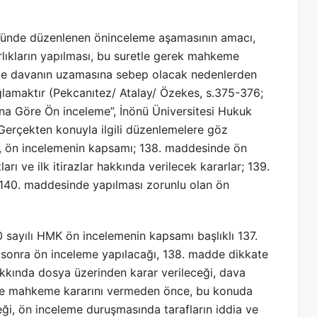
ünde düzenlenen öninceleme aşamasının amacı,
lıkların yapılması, bu suretle gerek mahkeme
 ile davanın uzamasına sebep olacak nedenlerden
lamaktır (Pekcanıtez/ Atalay/ Özekes, s.375-376;
a Göre Ön inceleme”, İnönü Üniversitesi Hukuk
). Gerçekten konuyla ilgili düzenlemelere göz
e, ön incelemenin kapsamı; 138. maddesinde ön
ı ve ilk itirazlar hakkında verilecek kararlar; 139.
40. maddesinde yapılması zorunlu olan ön
sayılı HMK ön incelemenin kapsamı başlıklı 137.
n sonra ön inceleme yapılacağı, 138. madde dikkate
 hakkında dosya üzerinden karar verileceği, dava
dirde mahkeme kararını vermeden önce, bu konuda
ği, ön inceleme duruşmasında tarafların iddia ve