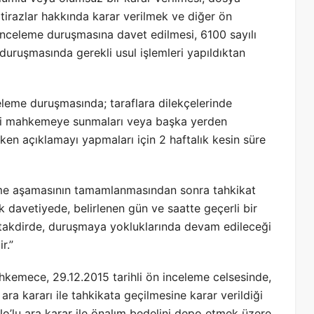
 itirazlar hakkında karar verilmek ve diğer ön
inceleme duruşmasına davet edilmesi, 6100 sayılı
ruşmasında gerekli usul işlemleri yapıldıktan
leme duruşmasında; taraflara dilekçelerinde
eri mahkemeye sunmaları veya başka yerden
eken açıklamayı yapmaları için 2 haftalık kesin süre
eme aşamasının tamamlanmasından sonra tahkikat
k davetiyede, belirlenen gün ve saatte geçerli bir
akdirde, duruşmaya yokluklarında devam edileceği
r.”
hkemece, 29.12.2015 tarihli ön inceleme celsesinde,
 ara kararı ile tahkikata geçilmesine karar verildiği
 No’lu ara karar ile önalım bedelini depo etmek üzere