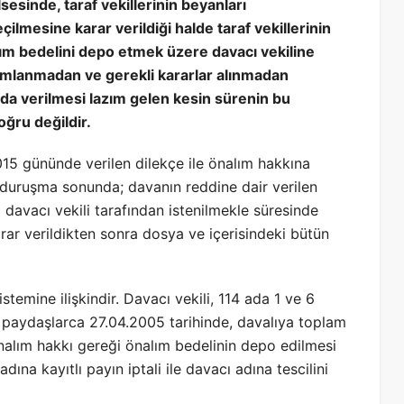
esinde, taraf vekillerinin beyanları
çilmesine karar verildiği halde taraf vekillerinin
alım bedelini depo etmek üzere davacı vekiline
mamlanmadan ve gerekli kararlar alınmadan
da verilmesi lazım gelen kesin sürenin bu
ru değildir.
2015 gününde verilen dilekçe ile önalım hakkına
an duruşma sonunda; davanın reddine dair verilen
davacı vekili tarafından istenilmekle süresinde
rar verildikten sonra dosya ve içerisindeki bütün
stemine ilişkindir. Davacı vekili, 114 ada 1 ve 6
ı paydaşlarca 27.04.2005 tarihinde, davalıya toplam
önalım hakkı gereği önalım bedelinin depo edilmesi
ına kayıtlı payın iptali ile davacı adına tescilini