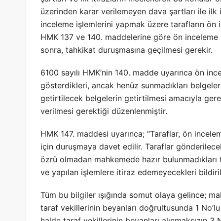
üzerinden karar verilemeyen dava şartları ile ilk
inceleme işlemlerini yapmak üzere tarafların ön 
HMK 137 ve 140. maddelerine göre ön inceleme du
sonra, tahkikat duruşmasına geçilmesi gerekir.
6100 sayılı HMK’nin 140. madde uyarınca ön ince
gösterdikleri, ancak henüz sunmadıkları belgel
getirtilecek belgelerin getirtilmesi amacıyla ger
verilmesi gerektiği düzenlenmiştir.
HMK 147. maddesi uyarınca; “Taraflar, ön incel
için duruşmaya davet edilir. Taraflar gönderilece
özrü olmadan mahkemede hazır bulunmadıkları t
ve yapılan işlemlere itiraz edemeyecekleri bildirili
Tüm bu bilgiler ışığında somut olaya gelince; ma
taraf vekillerinin beyanları doğrultusunda 1 No’lu
halde taraf vekillerinin beyanları alınmaksızın 3