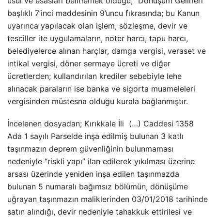
usul ve esasları belirlemek olduğu, “Dönüşüm Gelirleri”
başlıklı 7’inci maddesinin 9’uncu fıkrasında; bu Kanun
uyarınca yapılacak olan işlem, sözleşme, devir ve
tesciller ite uygulamaların, noter harcı, tapu harcı,
belediyelerce alınan harçlar, damga vergisi, veraset ve
intikal vergisi, döner sermaye ücreti ve diğer
ücretlerden; kullandırılan krediler sebebiyle lehe
alınacak paraların ise banka ve sigorta muameleleri
vergisinden müstesna olduğu kurala bağlanmıştır.
İncelenen dosyadan; Kırıkkale İli (…) Caddesi 1358
Ada 1 sayılı Parselde inşa edilmiş bulunan 3 katlı
taşınmazın deprem güvenliğinin bulunmaması
nedeniyle “riskli yapı” ilan edilerek yıkılması üzerine
arsası üzerinde yeniden inşa edilen taşınmazda
bulunan 5 numaralı bağımsız bölümün, dönüşüme
uğrayan taşınmazın maliklerinden 03/01/2018 tarihinde
satın alındığı, devir nedeniyle tahakkuk ettirilesi ve